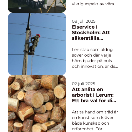
viktig aspekt av våra
liv som ofta
underskattas. I den
pittoreska staden
08 juli 2025
Vimmerby kan det
Elservice i
vara lika utmanande
Stockholm: Att
som var som helst
säkerställa
annars att hitta rätt
säkerhet och
städfirma som ka...
effektivitet
I en stad som aldrig
sover och där varje
hörn bjuder på puls
och innovation, är det
viktigare än någonsin
att elsystemen
fungerar felfritt.
02 juli 2025
Stockholm, med sin
Att anlita en
moderna arkitektur
arborist i Lerum:
och äldre byggnader i
Ett bra val för din
en harmonisk ...
trädgård
Att ta hand om träd är
en konst som kräver
både kunskap och
erfarenhet. För