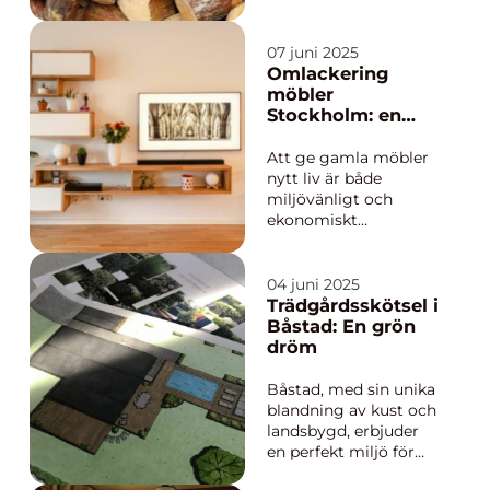
invånarna i Lerum
erbjuder en arborist
inte bara tjänster för
07 juni 2025
att beskära och fälla
Omlackering
träd, utan också rådg...
möbler
Stockholm: en
hållbar och
kostnadseffektiv
Att ge gamla möbler
lösning
nytt liv är både
miljövänligt och
ekonomiskt
fördelaktigt. Genom
omlackering av
möbler i Stockholm
04 juni 2025
får kontorsutrymmen
Trädgårdsskötsel i
och hem en fräsch
Båstad: En grön
och modern touch
dröm
utan att behöva
invester...
Båstad, med sin unika
blandning av kust och
landsbygd, erbjuder
en perfekt miljö för
trädgårdsentusiaster