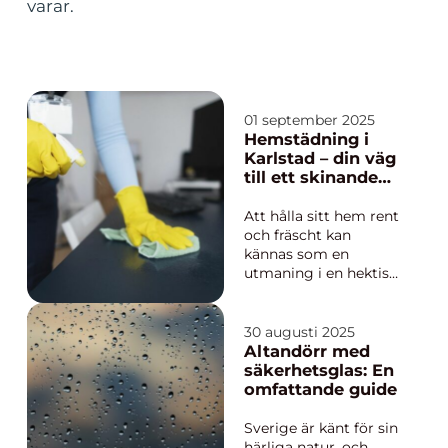
varar.
01 september 2025
Hemstädning i
Karlstad – din väg
till ett skinande
rent hem
Att hålla sitt hem rent
och fräscht kan
kännas som en
utmaning i en hektisk
vardag. För många
boende i Karlstad har
professionell
30 augusti 2025
hemstädning blivit en
Altandörr med
nödvändighet snarare
säkerhetsglas: En
än en lyx. En ren
omfattande guide
bostad ä...
Sverige är känt för sin
härliga natur, och