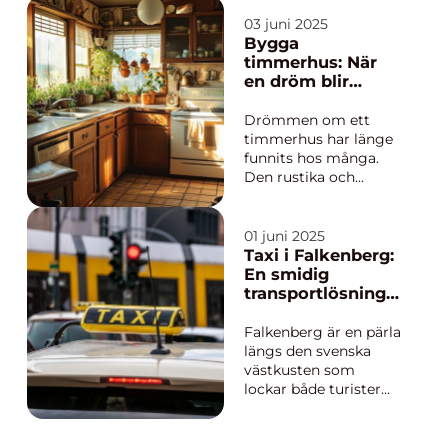
att skapa och vårda
sin egen bit av
03 juni 2025
paradiset. Att ha en
Bygga
vacker och välskött
timmerhus: När
trädgård &aum...
en dröm blir
verklighet
Drömmen om ett
timmerhus har länge
funnits hos många.
Den rustika och
naturnära estetiken
kombinerad med en
obegränsad känsla av
01 juni 2025
värme och hållbarhet
Taxi i Falkenberg:
gör timmerhus till ett
En smidig
lockande alternativ
transportlösning
för b...
vid västkusten
Falkenberg är en pärla
längs den svenska
västkusten som
lockar både turister
och invånare med sitt
natursköna landskap
och charmiga