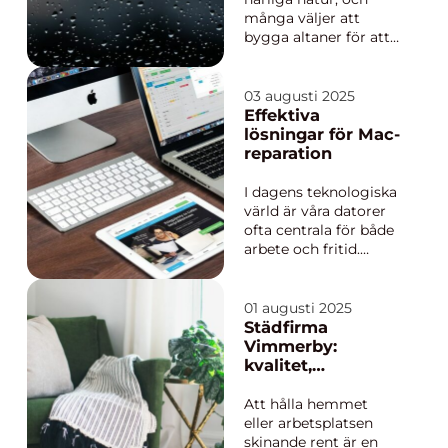
många väljer att
bygga altaner för att
njuta av
utomhusmiljön året
runt. En viktig, men
03 augusti 2025
ofta underskattad,
Effektiva
aspekt av en altan är
lösningar för Mac-
dörren som förbi...
reparation
I dagens teknologiska
värld är våra datorer
ofta centrala för både
arbete och fritid.
Därför är det ingen
överraskning att
behovet av Mac-
01 augusti 2025
reparation snabbt
Städfirma
växer när våra enheter
Vimmerby:
inte fun...
kvalitet,
noggrannhet och
tillförlitlighet
Att hålla hemmet
eller arbetsplatsen
skinande rent är en