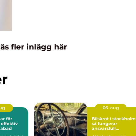
äs fler inlägg här
er
aug
06. aug
r för
Bilskrot i stockholm
 effektiv
så fungerar
spabad
ansvarsfull
bilskrotning i