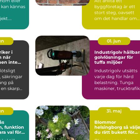
 inom eller
Att anlita ett
ö kan kännas
byggföretag är ett
stort steg, oavsett
jekt.
om det handlar om
, tunga
en mindre renoverin
ssbok...
eller e...
jun
01. jun
iker i
Industrigolv hållbara
är
golvlösningar för
en inte
tuffa miljöer
a
lötsligt
Industrigolv utsätts
, säkringar
varje dag för hård
ång på
belastning. Tunga
 en skarp
maskiner, trucktrafik
 sprider
kemikalier, spill o...
jun
31. maj
ås
Blommor
n, funktion
helsingborg så väljer
ra val för
du rätt bukett för
varje tillfälle