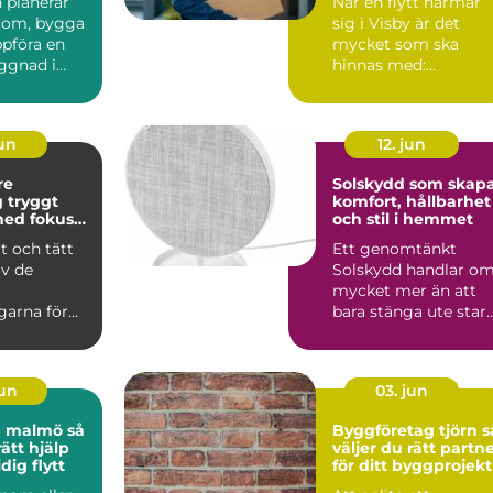
 planerar
När en flytt närmar
 om, bygga
sig i Visby är det
uppföra en
mycket som ska
yggnad i
hinnas med:
packning,
adressändring,
flyttfirm...
jun
12. jun
re
Solskydd som skap
gt
komfort, hållbarhet
med fokus
och stil i hemmet
et och
rt och tätt
Ett genomtänkt
t
av de
Solskydd handlar o
mycket mer än att
garna för
bara stänga ute star
och
solljus. Rätt lösning
. När t...
ka...
jun
03. jun
 malmö så
Byggföretag tjörn så
rätt hjälp
väljer du rätt partn
dig flytt
för ditt byggprojekt