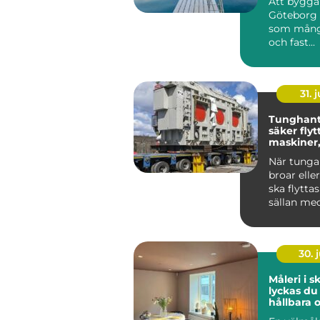
Att bygga
Göteborg 
som mång
och fast...
31. j
Tunghant
säker flyt
maskiner,
hela hus
När tunga
broar elle
ska flytta
sällan med
kranbil. U
30. j
Måleri i sk
lyckas d
hållbara 
målade y