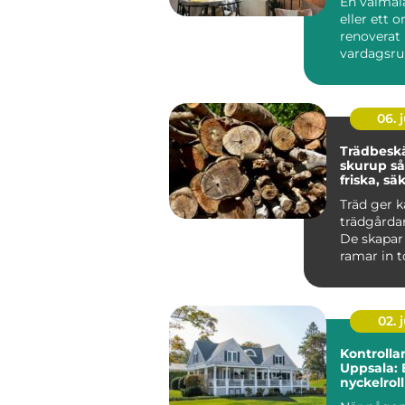
En välmål
eller ett 
renoverat
vardagsr
än att bara
ut. Fä...
06. j
Trädbesk
skurup så får du
friska, sä
vackra tr
Träd ger k
trädgårdar
De skapar
ramar in 
kan bli en 
02. j
Kontrollan
Uppsala: 
nyckelroll
byggproj