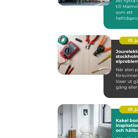
Att flytta
till Malm
som ett
heltidspro
Kartonger
möbler, hi
01. 
Jourelektr
stockholm n
elproblem
kan vänt
När elen p
försvinner
löser ut g
gång eller
bränd lukt
sig...
01. 
Kakel bor
inspiratio
och hållba
hemmet