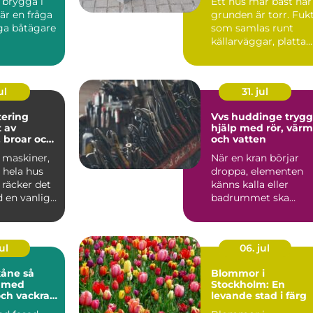
 brygga i
Ett hus mår bäst när
är en fråga
grunden är torr. Fuk
a båtägare
som samlas runt
källarväggar, platta
på mark eller i lågp...
ul
31. jul
ering
Vvs huddinge trygg
t av
hjälp med rör, vär
 broar och
och vatten
 maskiner,
När en kran börjar
r hela hus
droppa, elementen
s räcker det
känns kalla eller
 en vanlig
badrummet ska
trymm...
byggas om blir VVS
plötsligt my...
ul
06. jul
åne så
Blommor i
u med
Stockholm: En
och vackra
levande stad i färg
tor