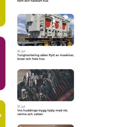
torrt och hållbart hus
r
31. jul
Tunghantering säker flytt av maskiner,
broar och hela hus
å
tt
31. jul
Vvs huddinge trygg hjälp med rör,
värme och vatten
t