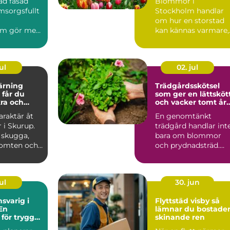
ad fasad
Blommor i
omsorgsfullt
Stockholm handlar
om hur en storstad
um gör mer
kan kännas varmare,
 se trevligt
mjukare och mer
personlig ge...
ul
02. jul
ärning
Trädgårdsskötsel
som ger en lättsköt
kra och
och vacker tomt år
äd
runt
araktär åt
En genomtänkt
 i Skurup.
trädgård handlar int
 skugga,
bara om blommor
tomten och
och prydnadsträd.
tillgång ...
Den påverkar hur en
fastighet ...
ul
30. jun
svarig i
Flyttstäd visby så
En
lämnar du bostade
 för trygga
skinande ren
ekt