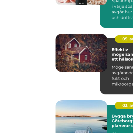
Spapumpar
i varje sp
avgör hur 
och driftsä
05. 
Effektiv
mögelsane
ett hälso
tryggt
Mögelsane
inomhusk
avgörande
fukt och
mikroorg
har...
03. 
Bygga br
Göteborg:
planerar 
vid kuste