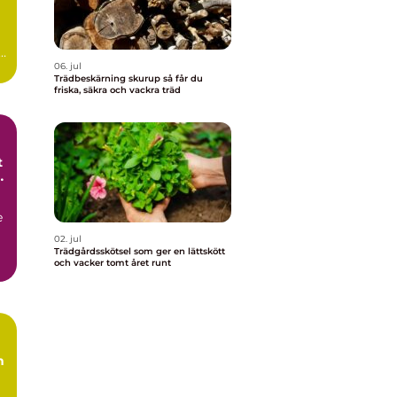
06. jul
Trädbeskärning skurup så får du
friska, säkra och vackra träd
t
et
e
02. jul
Trädgårdsskötsel som ger en lättskött
och vacker tomt året runt
n