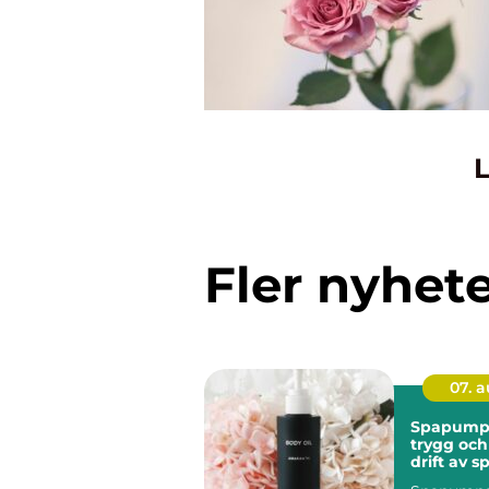
L
Fler nyhet
07. 
Spapumpa
trygg och
drift av 