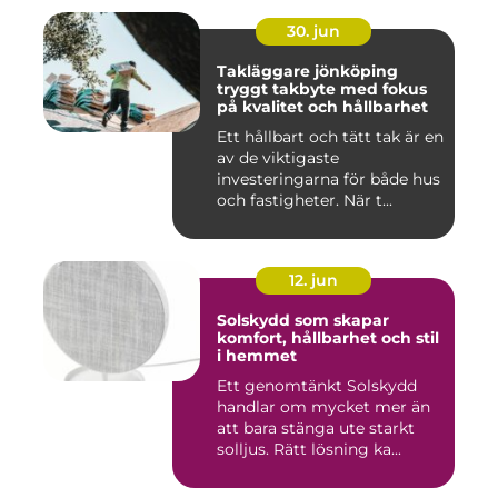
30. jun
Takläggare jönköping
tryggt takbyte med fokus
på kvalitet och hållbarhet
Ett hållbart och tätt tak är en
av de viktigaste
investeringarna för både hus
och fastigheter. När t...
12. jun
Solskydd som skapar
komfort, hållbarhet och stil
i hemmet
Ett genomtänkt Solskydd
handlar om mycket mer än
att bara stänga ute starkt
solljus. Rätt lösning ka...