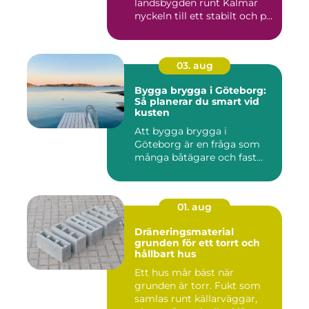
landsbygden runt Kalmar
nyckeln till ett stabilt och p...
03. aug
Bygga brygga i Göteborg:
Så planerar du smart vid
kusten
Att bygga brygga i
Göteborg är en fråga som
många båtägare och fast...
01. aug
Dräneringsmaterial
grunden för ett torrt och
hållbart hus
Ett hus mår bäst när
grunden är torr. Fukt som
samlas runt källarväggar,