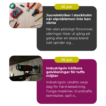
01. jun
Jourelektriker i stockholm
när elproblemen inte kan
vänta
När elen plötsligt försvinner,
säkringar löser ut gång på
gång eller en skarp bränd
lukt sprider sig...
01. jun
Industrigolv hållbara
golvlösningar för tuffa
miljöer
Industrigolv utsätts varje
dag för hård belastning.
Tunga maskiner, trucktrafik,
kemikalier, spill o...