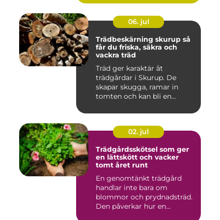
06. jul
Trädbeskärning skurup så
får du friska, säkra och
vackra träd
Träd ger karaktär åt
trädgårdar i Skurup. De
skapar skugga, ramar in
tomten och kan bli en
tillgång ...
02. jul
Trädgårdsskötsel som ger
en lättskött och vacker
tomt året runt
En genomtänkt trädgård
handlar inte bara om
blommor och prydnadsträd.
Den påverkar hur en
fastighet ...