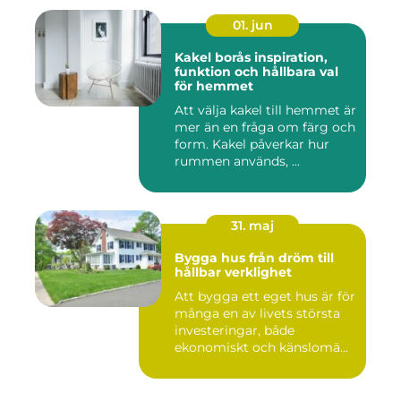
01. jun
Kakel borås inspiration,
funktion och hållbara val
för hemmet
Att välja kakel till hemmet är
mer än en fråga om färg och
form. Kakel påverkar hur
rummen används, ...
31. maj
Bygga hus från dröm till
hållbar verklighet
Att bygga ett eget hus är för
många en av livets största
investeringar, både
ekonomiskt och känslomä...