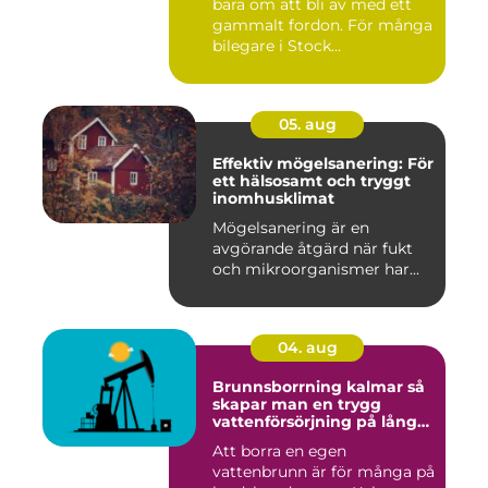
bara om att bli av med ett
gammalt fordon. För många
bilegare i Stock...
05. aug
Effektiv mögelsanering: För
ett hälsosamt och tryggt
inomhusklimat
Mögelsanering är en
avgörande åtgärd när fukt
och mikroorganismer har...
04. aug
Brunnsborrning kalmar så
skapar man en trygg
vattenförsörjning på lång
sikt
Att borra en egen
vattenbrunn är för många på