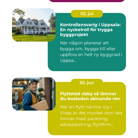
02. jul
Kontrollansvarig i Uppsala:
En nyckelroll för trygga
byggprojekt
När någon planerar att
bygga om, bygga till eller
uppföra en helt ny byggnad i
Uppsa...
30. jun
Flyttstäd visby så lämnar
du bostaden skinande ren
När en flytt närmar sig i
Visby är det mycket som ska
hinnas med: packning,
adressändring, flyttfirm...