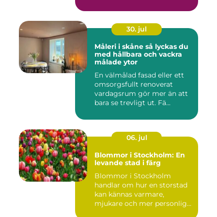
30. jul
Måleri i skåne så lyckas du
med hållbara och vackra
målade ytor
En välmålad fasad eller ett
omsorgsfullt renoverat
vardagsrum gör mer än att
bara se trevligt ut. Fä...
06. jul
Blommor i Stockholm: En
levande stad i färg
Blommor i Stockholm
handlar om hur en storstad
kan kännas varmare,
mjukare och mer personlig
ge...