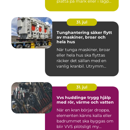
platta på mark eller i lågp...
31. jul
Tunghantering säker flytt
av maskiner, broar och
hela hus
När tunga maskiner, broar
eller hela hus ska flyttas
räcker det sällan med en
vanlig kranbil. Utrymm...
31. jul
Vvs huddinge trygg hjälp
med rör, värme och vatten
När en kran börjar droppa,
elementen känns kalla eller
badrummet ska byggas om
blir VVS plötsligt my...