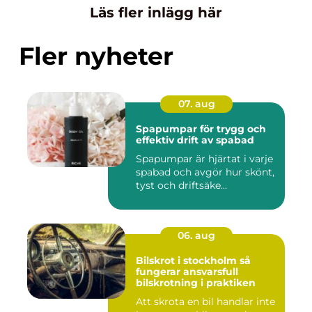
Läs fler inlägg här
Fler nyheter
07. aug
Spapumpar för trygg och
effektiv drift av spabad
Spapumpar är hjärtat i varje
spabad och avgör hur skönt,
tyst och driftsäke...
06. aug
Bilskrot i stockholm så
fungerar ansvarsfull
bilskrotning i praktiken
Att skrota en bil handlar inte