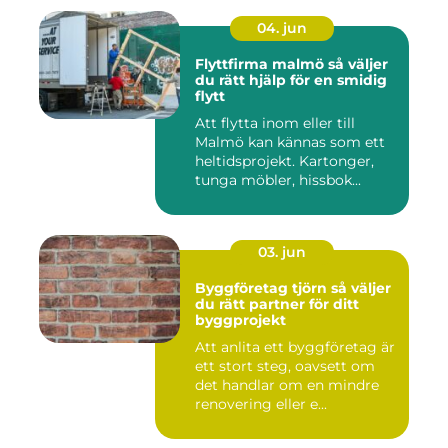
04. jun
Flyttfirma malmö så väljer
du rätt hjälp för en smidig
flytt
Att flytta inom eller till
Malmö kan kännas som ett
heltidsprojekt. Kartonger,
tunga möbler, hissbok...
03. jun
Byggföretag tjörn så väljer
du rätt partner för ditt
byggprojekt
Att anlita ett byggföretag är
ett stort steg, oavsett om
det handlar om en mindre
renovering eller e...