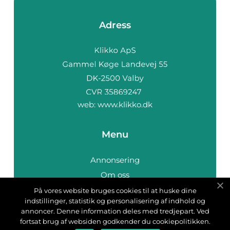
Adress
web:
www.klikko.dk
Menu
Annonsering
Om oss
Cookies
På vores website bruges cookies til at huske dine
indstillinger, statistik og personalisering af indhold og
Kontakta oss
annoncer. Denne information deles med tredjepart. Ved
Sitemap
fortsat brug af websiden godkender du cookiepolitikken.