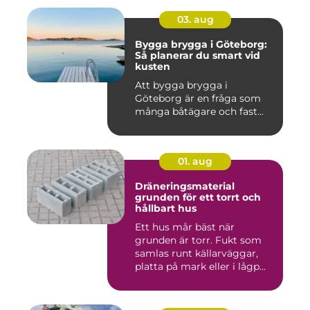
03. aug
Bygga brygga i Göteborg:
Så planerar du smart vid
kusten
Att bygga brygga i
Göteborg är en fråga som
många båtägare och fast...
01. aug
Dräneringsmaterial
grunden för ett torrt och
hållbart hus
Ett hus mår bäst när
grunden är torr. Fukt som
samlas runt källarväggar,
platta på mark eller i lågp...