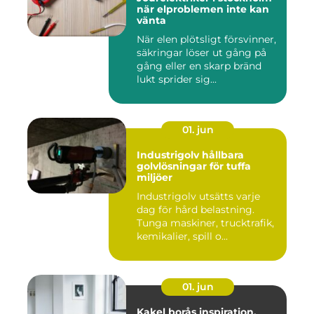
när elproblemen inte kan
vänta
När elen plötsligt försvinner,
säkringar löser ut gång på
gång eller en skarp bränd
lukt sprider sig...
01. jun
Industrigolv hållbara
golvlösningar för tuffa
miljöer
Industrigolv utsätts varje
dag för hård belastning.
Tunga maskiner, trucktrafik,
kemikalier, spill o...
01. jun
Kakel borås inspiration,