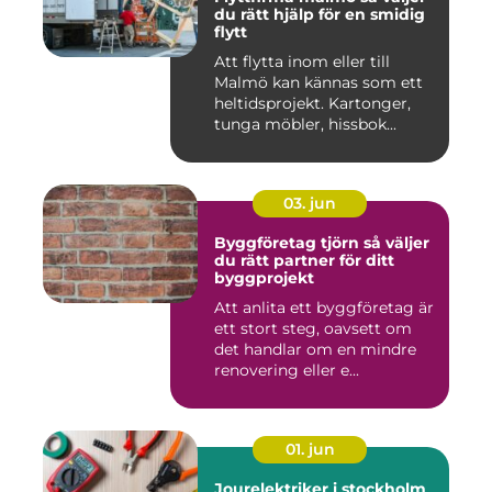
du rätt hjälp för en smidig
flytt
Att flytta inom eller till
Malmö kan kännas som ett
heltidsprojekt. Kartonger,
tunga möbler, hissbok...
03. jun
Byggföretag tjörn så väljer
du rätt partner för ditt
byggprojekt
Att anlita ett byggföretag är
ett stort steg, oavsett om
det handlar om en mindre
renovering eller e...
01. jun
Jourelektriker i stockholm