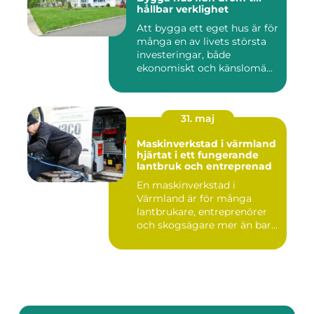
hållbar verklighet
Att bygga ett eget hus är för
många en av livets största
investeringar, både
ekonomiskt och känslomä...
31. maj
Maskinverkstad i värmland
hjärtat i ett fungerande
lantbruk och entreprenad
En maskinverkstad i
Värmland är för många
lantbrukare, entreprenörer
och skogsägare mer än bara
en p...