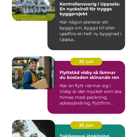
Kontrollansvarig i Uppsala:
En nyckelroll för trygga
byggprojekt
När någon planerar att
bygga om, bygga till eller
uppföra en helt ny byggnad i
Uppsa...
30. jun
Flyttstäd visby så lämnar
du bostaden skinande ren
När en flytt närmar sig i
Visby är det mycket som ska
hinnas med: packning,
adressändring, flyttfirm...
30. jun
Takläggare jönköping