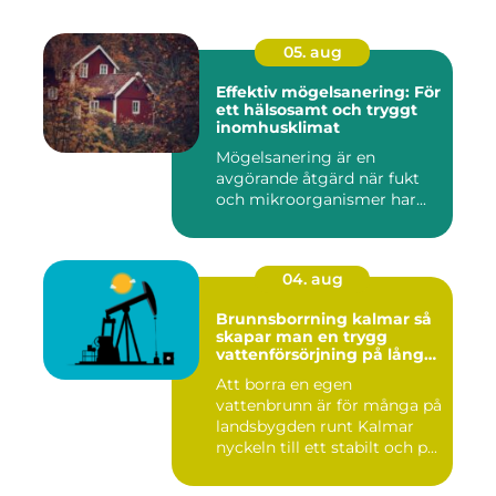
05. aug
Effektiv mögelsanering: För
ett hälsosamt och tryggt
inomhusklimat
Mögelsanering är en
avgörande åtgärd när fukt
och mikroorganismer har...
04. aug
Brunnsborrning kalmar så
skapar man en trygg
vattenförsörjning på lång
sikt
Att borra en egen
vattenbrunn är för många på
landsbygden runt Kalmar
nyckeln till ett stabilt och p...