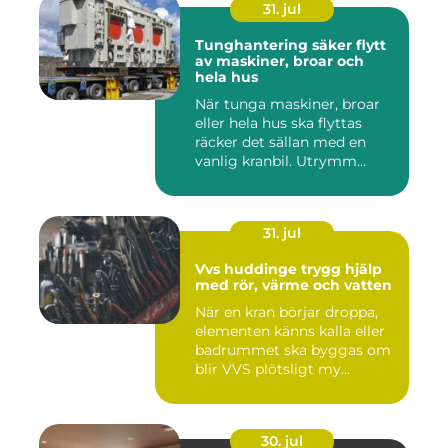
31. jul
Tunghantering säker flytt
av maskiner, broar och
hela hus
När tunga maskiner, broar
eller hela hus ska flyttas
räcker det sällan med en
vanlig kranbil. Utrymm...
31. jul
Vvs huddinge trygg hjälp
med rör, värme och vatten
När en kran börjar droppa,
elementen känns kalla eller
badrummet ska byggas om
blir VVS plötsligt my...
30. jul