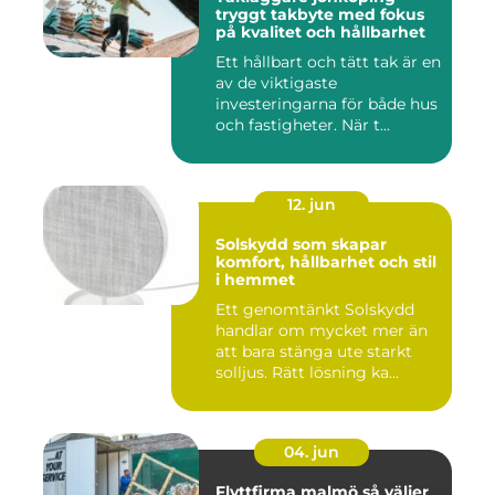
tryggt takbyte med fokus
på kvalitet och hållbarhet
Ett hållbart och tätt tak är en
av de viktigaste
investeringarna för både hus
och fastigheter. När t...
12. jun
Solskydd som skapar
komfort, hållbarhet och stil
i hemmet
Ett genomtänkt Solskydd
handlar om mycket mer än
att bara stänga ute starkt
solljus. Rätt lösning ka...
04. jun
Flyttfirma malmö så väljer