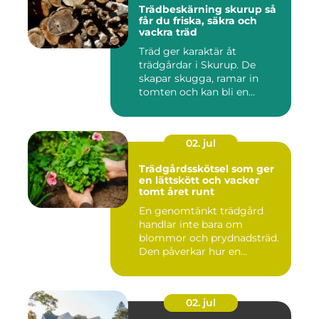
Trädbeskärning skurup så
får du friska, säkra och
vackra träd
Träd ger karaktär åt
trädgårdar i Skurup. De
skapar skugga, ramar in
tomten och kan bli en
tillgång ...
02. jul
Trädgårdsskötsel som ger
en lättskött och vacker
tomt året runt
En genomtänkt trädgård
handlar inte bara om
blommor och prydnadsträd.
Den påverkar hur en
fastighet ...
02. jul