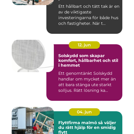
Ett hållbart och tätt tak är en
av de viktigaste
investeringarna för både hus
och fastigheter. När t...
12. jun
Solskydd som skapar
komfort, hållbarhet och stil
i hemmet
Ett genomtänkt Solskydd
handlar om mycket mer än
att bara stänga ute starkt
solljus. Rätt lösning ka...
04. jun
Flyttfirma malmö så väljer
du rätt hjälp för en smidig
flytt