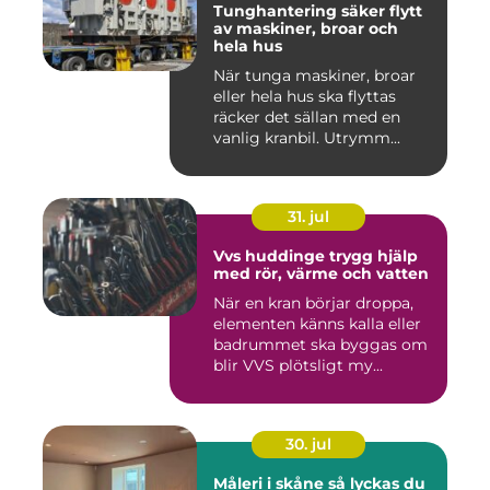
Tunghantering säker flytt
av maskiner, broar och
hela hus
När tunga maskiner, broar
eller hela hus ska flyttas
räcker det sällan med en
vanlig kranbil. Utrymm...
31. jul
Vvs huddinge trygg hjälp
med rör, värme och vatten
När en kran börjar droppa,
elementen känns kalla eller
badrummet ska byggas om
blir VVS plötsligt my...
30. jul
Måleri i skåne så lyckas du