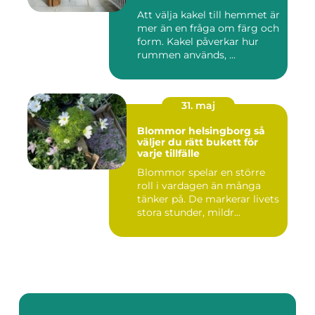
Att välja kakel till hemmet är
mer än en fråga om färg och
form. Kakel påverkar hur
rummen används, ...
31. maj
Blommor helsingborg så
väljer du rätt bukett för
varje tillfälle
Blommor spelar en större
roll i vardagen än många
tänker på. De markerar livets
stora stunder, mildr...