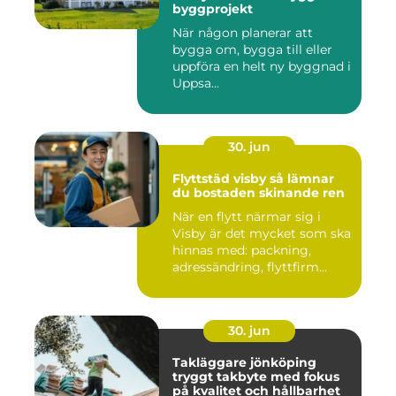
byggprojekt
När någon planerar att
bygga om, bygga till eller
uppföra en helt ny byggnad i
Uppsa...
30. jun
Flyttstäd visby så lämnar
du bostaden skinande ren
När en flytt närmar sig i
Visby är det mycket som ska
hinnas med: packning,
adressändring, flyttfirm...
30. jun
Takläggare jönköping
tryggt takbyte med fokus
på kvalitet och hållbarhet