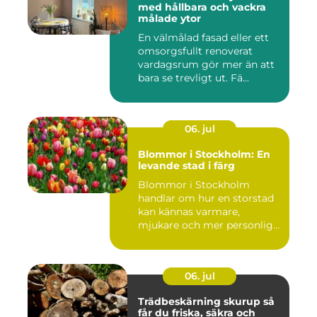
med hållbara och vackra
målade ytor
En välmålad fasad eller ett
omsorgsfullt renoverat
vardagsrum gör mer än att
bara se trevligt ut. Fä...
06. jul
Blommor i Stockholm: En
levande stad i färg
Blommor i Stockholm
handlar om hur en storstad
kan kännas varmare,
mjukare och mer personlig
ge...
06. jul
Trädbeskärning skurup så
får du friska, säkra och