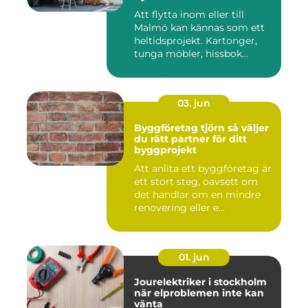
Att flytta inom eller till
Malmö kan kännas som ett
heltidsprojekt. Kartonger,
tunga möbler, hissbok...
03. jun
Byggföretag tjörn så väljer
du rätt partner för ditt
byggprojekt
Att anlita ett byggföretag är
ett stort steg, oavsett om
det handlar om en mindre
renovering eller e...
01. jun
Jourelektriker i stockholm
när elproblemen inte kan
vänta