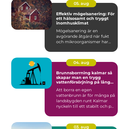
05. aug
Effektiv mögelsanering: För
ett hälsosamt och tryggt
inomhusklimat
Mögelsanering är en
avgörande åtgärd när fukt
och mikroorganismer har...
04. aug
Brunnsborrning kalmar så
skapar man en trygg
vattenförsörjning på lång
sikt
Att borra en egen
vattenbrunn är för många på
landsbygden runt Kalmar
nyckeln till ett stabilt och p...
03. aug