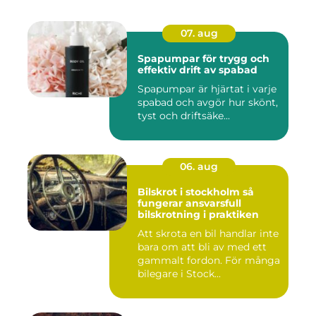
07. aug
Spapumpar för trygg och
effektiv drift av spabad
Spapumpar är hjärtat i varje
spabad och avgör hur skönt,
tyst och driftsäke...
06. aug
Bilskrot i stockholm så
fungerar ansvarsfull
bilskrotning i praktiken
Att skrota en bil handlar inte
bara om att bli av med ett
gammalt fordon. För många
bilegare i Stock...