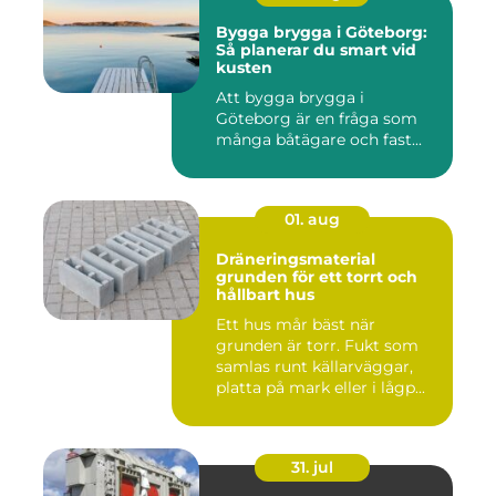
Bygga brygga i Göteborg:
Så planerar du smart vid
kusten
Att bygga brygga i
Göteborg är en fråga som
många båtägare och fast...
01. aug
Dräneringsmaterial
grunden för ett torrt och
hållbart hus
Ett hus mår bäst när
grunden är torr. Fukt som
samlas runt källarväggar,
platta på mark eller i lågp...
31. jul