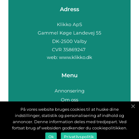
Adress
web:
www.klikko.dk
Menu
Annonsering
Om oss
Cookies
På vores website bruges cookies til at huske dine
indstillinger, statistik og personalisering af indhold og
Kontakta oss
annoncer. Denne information deles med tredjepart. Ved
Sitemap
fortsat brug af websiden godkender du cookiepolitikken.
Ok
Privatlivspolitik