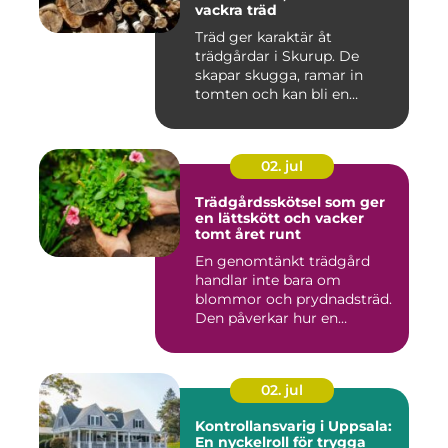
vackra träd
Träd ger karaktär åt
trädgårdar i Skurup. De
skapar skugga, ramar in
tomten och kan bli en
tillgång ...
02. jul
Trädgårdsskötsel som ger
en lättskött och vacker
tomt året runt
En genomtänkt trädgård
handlar inte bara om
blommor och prydnadsträd.
Den påverkar hur en
fastighet ...
02. jul
Kontrollansvarig i Uppsala:
En nyckelroll för trygga