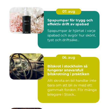
07. aug
Spapumpar för trygg och
effektiv drift av spabad
Spapumpar är hjärtat i varje
spabad och avgör hur skönt,
tyst och driftsäke...
06. aug
Bilskrot i stockholm så
fungerar ansvarsfull
bilskrotning i praktiken
Att skrota en bil handlar inte
bara om att bli av med ett
gammalt fordon. För många
bilegare i Stock...