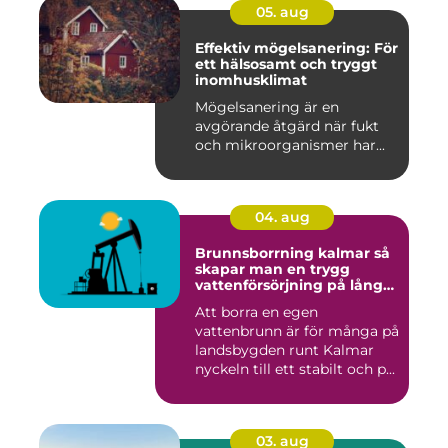
05. aug
Effektiv mögelsanering: För
ett hälsosamt och tryggt
inomhusklimat
Mögelsanering är en
avgörande åtgärd när fukt
och mikroorganismer har...
04. aug
Brunnsborrning kalmar så
skapar man en trygg
vattenförsörjning på lång
sikt
Att borra en egen
vattenbrunn är för många på
landsbygden runt Kalmar
nyckeln till ett stabilt och p...
03. aug