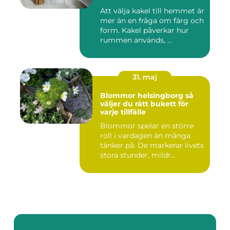
Att välja kakel till hemmet är
mer än en fråga om färg och
form. Kakel påverkar hur
rummen används, ...
31. maj
Blommor helsingborg så
väljer du rätt bukett för
varje tillfälle
Blommor spelar en större
roll i vardagen än många
tänker på. De markerar livets
stora stunder, mildr...