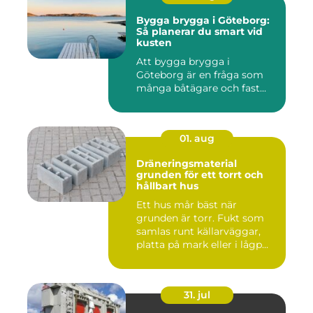
Bygga brygga i Göteborg:
Så planerar du smart vid
kusten
Att bygga brygga i
Göteborg är en fråga som
många båtägare och fast...
01. aug
Dräneringsmaterial
grunden för ett torrt och
hållbart hus
Ett hus mår bäst när
grunden är torr. Fukt som
samlas runt källarväggar,
platta på mark eller i lågp...
31. jul