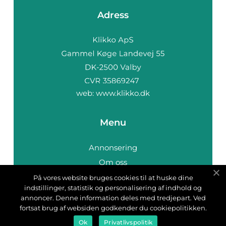
Adress
web:
www.klikko.dk
Menu
Annonsering
Om oss
Cookies
På vores website bruges cookies til at huske dine
indstillinger, statistik og personalisering af indhold og
Kontakta oss
annoncer. Denne information deles med tredjepart. Ved
Sitemap
fortsat brug af websiden godkender du cookiepolitikken.
Ok
Privatlivspolitik