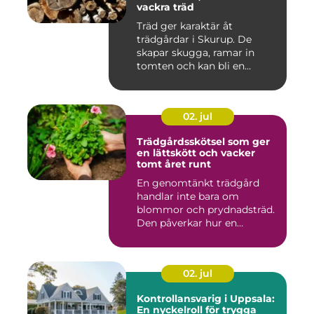
vackra träd
Träd ger karaktär åt
trädgårdar i Skurup. De
skapar skugga, ramar in
tomten och kan bli en
tillgång ...
02. jul
Trädgårdsskötsel som ger
en lättskött och vacker
tomt året runt
En genomtänkt trädgård
handlar inte bara om
blommor och prydnadsträd.
Den påverkar hur en
fastighet ...
02. jul
Kontrollansvarig i Uppsala:
En nyckelroll för trygga