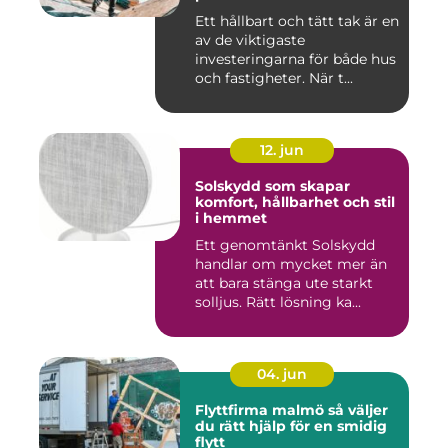
Ett hållbart och tätt tak är en
av de viktigaste
investeringarna för både hus
och fastigheter. När t...
12. jun
Solskydd som skapar
komfort, hållbarhet och stil
i hemmet
Ett genomtänkt Solskydd
handlar om mycket mer än
att bara stänga ute starkt
solljus. Rätt lösning ka...
04. jun
Flyttfirma malmö så väljer
du rätt hjälp för en smidig
flytt