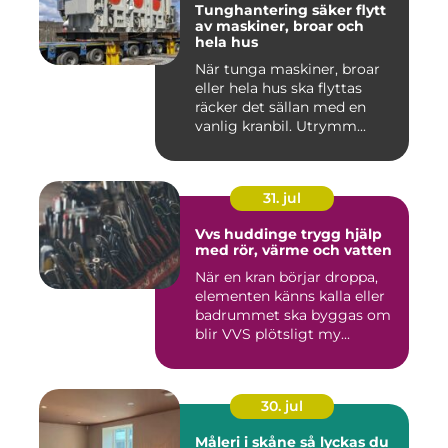
Tunghantering säker flytt
av maskiner, broar och
hela hus
När tunga maskiner, broar
eller hela hus ska flyttas
räcker det sällan med en
vanlig kranbil. Utrymm...
31. jul
Vvs huddinge trygg hjälp
med rör, värme och vatten
När en kran börjar droppa,
elementen känns kalla eller
badrummet ska byggas om
blir VVS plötsligt my...
30. jul
Måleri i skåne så lyckas du