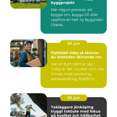
byggprojekt
När någon planerar att
bygga om, bygga till eller
uppföra en helt ny byggnad i
Uppsa...
30. jun
Flyttstäd visby så lämnar
du bostaden skinande ren
När en flytt närmar sig i
Visby är det mycket som ska
hinnas med: packning,
adressändring, flyttfirm...
30. jun
Takläggare jönköping
tryggt takbyte med fokus
på kvalitet och hållbarhet