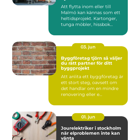
Att flytta inom eller till
Malmö kan kännas som ett
heltidsprojekt. Kartonger,
tunga möbler, hissbok...
03. jun
Byggföretag tjörn så väljer
du rätt partner för ditt
byggprojekt
Att anlita ett byggföretag är
ett stort steg, oavsett om
det handlar om en mindre
renovering eller e...
01. jun
Jourelektriker i stockholm
när elproblemen inte kan
vänta