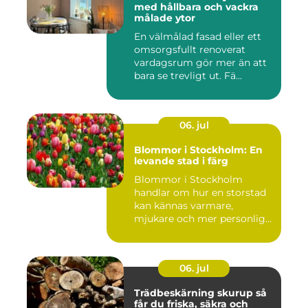
med hållbara och vackra
målade ytor
En välmålad fasad eller ett
omsorgsfullt renoverat
vardagsrum gör mer än att
bara se trevligt ut. Fä...
06. jul
Blommor i Stockholm: En
levande stad i färg
Blommor i Stockholm
handlar om hur en storstad
kan kännas varmare,
mjukare och mer personlig
ge...
06. jul
Trädbeskärning skurup så
får du friska, säkra och