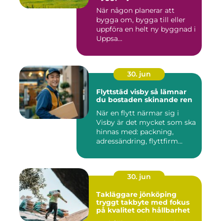
När någon planerar att
bygga om, bygga till eller
uppföra en helt ny byggnad i
Uppsa...
30. jun
Flyttstäd visby så lämnar
du bostaden skinande ren
När en flytt närmar sig i
Visby är det mycket som ska
hinnas med: packning,
adressändring, flyttfirm...
30. jun
Takläggare jönköping
tryggt takbyte med fokus
på kvalitet och hållbarhet