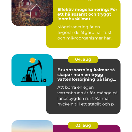
Effektiv mögelsanering: För
ett hälsosamt och tryggt
inomhusklimat
Mögelsanering är en
avgörande åtgärd när fukt
och mikroorganismer har...
04. aug
Brunnsborrning kalmar så
skapar man en trygg
vattenförsörjning på lång
sikt
Att borra en egen
vattenbrunn är för många på
landsbygden runt Kalmar
nyckeln till ett stabilt och p...
03. aug