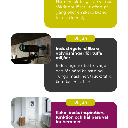
När elen plötsligt försvinner,
säkringar löser ut gång på
gång eller en skarp bränd
lukt sprider sig...
01. jun
Industrigolv hållbara
golvlösningar för tuffa
miljöer
Industrigolv utsätts varje
dag för hård belastning.
Tunga maskiner, trucktrafik,
kemikalier, spill o...
01. jun
Kakel borås inspiration,
funktion och hållbara val
för hemmet