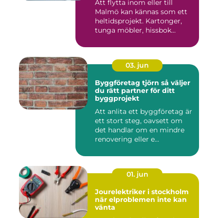
Att flytta inom eller till
Malmö kan kännas som ett
heltidsprojekt. Kartonger,
tunga möbler, hissbok...
03. jun
Byggföretag tjörn så väljer
du rätt partner för ditt
byggprojekt
Att anlita ett byggföretag är
ett stort steg, oavsett om
det handlar om en mindre
renovering eller e...
01. jun
Jourelektriker i stockholm
när elproblemen inte kan
vänta