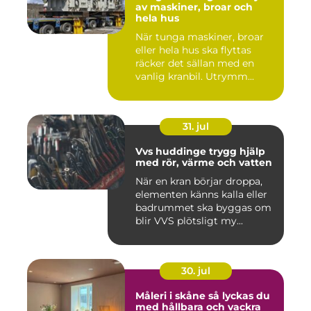
av maskiner, broar och
hela hus
När tunga maskiner, broar
eller hela hus ska flyttas
räcker det sällan med en
vanlig kranbil. Utrymm...
31. jul
Vvs huddinge trygg hjälp
med rör, värme och vatten
När en kran börjar droppa,
elementen känns kalla eller
badrummet ska byggas om
blir VVS plötsligt my...
30. jul
Måleri i skåne så lyckas du
med hållbara och vackra