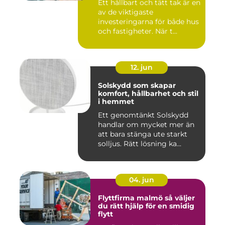
Ett hållbart och tätt tak är en
av de viktigaste
investeringarna för både hus
och fastigheter. När t...
12. jun
Solskydd som skapar
komfort, hållbarhet och stil
i hemmet
Ett genomtänkt Solskydd
handlar om mycket mer än
att bara stänga ute starkt
solljus. Rätt lösning ka...
04. jun
Flyttfirma malmö så väljer
du rätt hjälp för en smidig
flytt