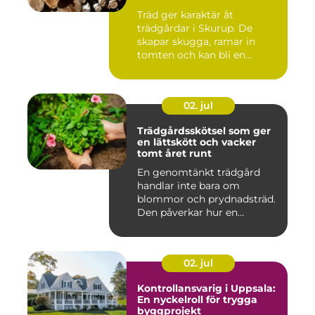
Träd ger karaktär åt
trädgårdar i Skurup. De
skapar skugga, ramar in
tomten och kan bli en
tillgång ...
02. jul
Trädgårdsskötsel som ger
en lättskött och vacker
tomt året runt
En genomtänkt trädgård
handlar inte bara om
blommor och prydnadsträd.
Den påverkar hur en
fastighet ...
02. jul
Kontrollansvarig i Uppsala:
En nyckelroll för trygga
byggprojekt