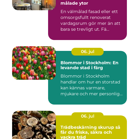
målade ytor
En välmålad fasad eller ett
omsorgsfullt renoverat
vardagsrum gör mer än att
bara se trevligt ut. Fä...
06. jul
Blommor i Stockholm: En
levande stad i färg
Blommor i Stockholm
handlar om hur en storstad
kan kännas varmare,
mjukare och mer personlig
ge...
06. jul
Trädbeskärning skurup så
får du friska, säkra och
vackra träd