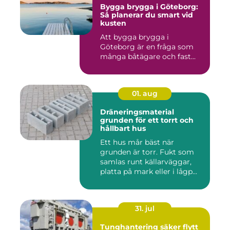
Bygga brygga i Göteborg:
Så planerar du smart vid
kusten
Att bygga brygga i
Göteborg är en fråga som
många båtägare och fast...
01. aug
Dräneringsmaterial
grunden för ett torrt och
hållbart hus
Ett hus mår bäst när
grunden är torr. Fukt som
samlas runt källarväggar,
platta på mark eller i lågp...
31. jul
Tunghantering säker flytt