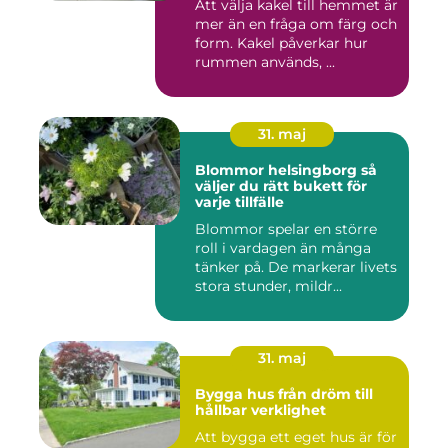
Att välja kakel till hemmet är
mer än en fråga om färg och
form. Kakel påverkar hur
rummen används, ...
31. maj
Blommor helsingborg så
väljer du rätt bukett för
varje tillfälle
Blommor spelar en större
roll i vardagen än många
tänker på. De markerar livets
stora stunder, mildr...
31. maj
Bygga hus från dröm till
hållbar verklighet
Att bygga ett eget hus är för