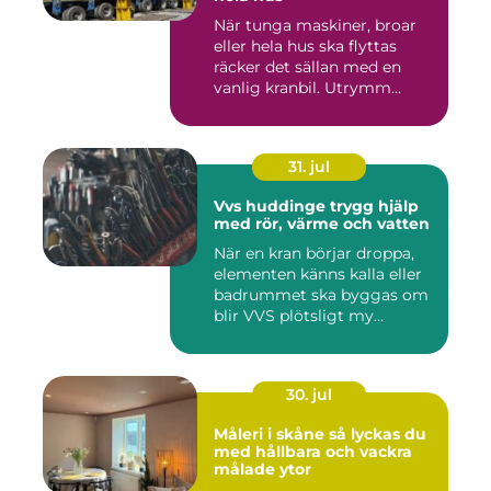
När tunga maskiner, broar
eller hela hus ska flyttas
räcker det sällan med en
vanlig kranbil. Utrymm...
31. jul
Vvs huddinge trygg hjälp
med rör, värme och vatten
När en kran börjar droppa,
elementen känns kalla eller
badrummet ska byggas om
blir VVS plötsligt my...
30. jul
Måleri i skåne så lyckas du
med hållbara och vackra
målade ytor