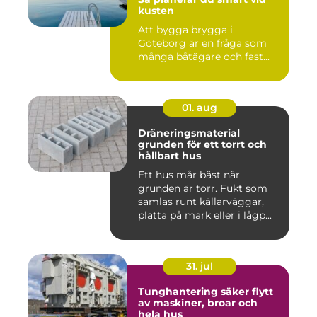
kusten
Att bygga brygga i
Göteborg är en fråga som
många båtägare och fast...
01. aug
Dräneringsmaterial
grunden för ett torrt och
hållbart hus
Ett hus mår bäst när
grunden är torr. Fukt som
samlas runt källarväggar,
platta på mark eller i lågp...
31. jul
Tunghantering säker flytt
av maskiner, broar och
hela hus