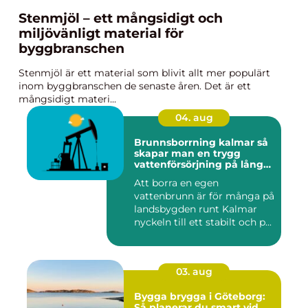
Stenmjöl – ett mångsidigt och
miljövänligt material för
byggbranschen
Stenmjöl är ett material som blivit allt mer populärt
inom byggbranschen de senaste åren. Det är ett
mångsidigt materi...
04. aug
Brunnsborrning kalmar så
skapar man en trygg
vattenförsörjning på lång
sikt
Att borra en egen
vattenbrunn är för många på
landsbygden runt Kalmar
nyckeln till ett stabilt och p...
03. aug
Bygga brygga i Göteborg:
Så planerar du smart vid