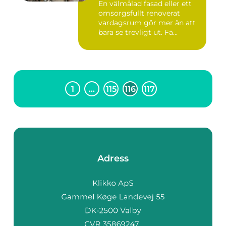
En välmålad fasad eller ett
omsorgsfullt renoverat
vardagsrum gör mer än att
bara se trevligt ut. Fä...
1
…
115
116
117
Adress