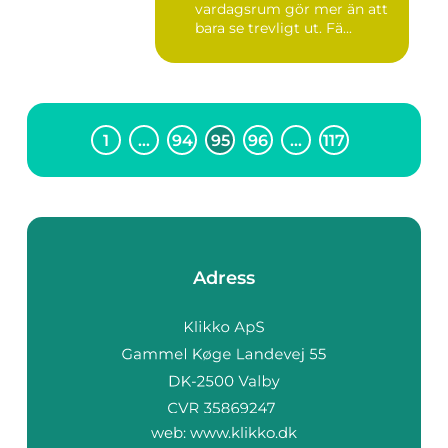
vardagsrum gör mer än att
bara se trevligt ut. Fä...
1
…
94
95
96
…
117
Adress
web:
www.klikko.dk