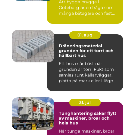
Att bygga brygga i
Göteborg är en fråga som
många båtägare och fast...
01. aug
Dräneringsmaterial
grunden för ett torrt och
hållbart hus
Ett hus mår bäst när
grunden är torr. Fukt som
samlas runt källarväggar,
platta på mark eller i lågp...
31. jul
Tunghantering säker flytt
av maskiner, broar och
hela hus
När tunga maskiner, broar