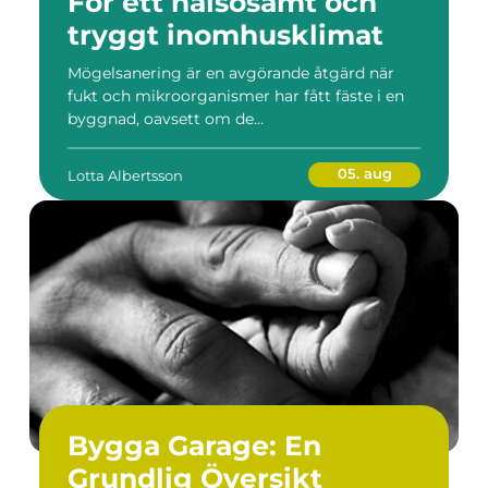
För ett hälsosamt och
tryggt inomhusklimat
Mögelsanering är en avgörande åtgärd när
fukt och mikroorganismer har fått fäste i en
byggnad, oavsett om de...
05. aug
Lotta Albertsson
Bygga Garage: En
Grundlig Översikt