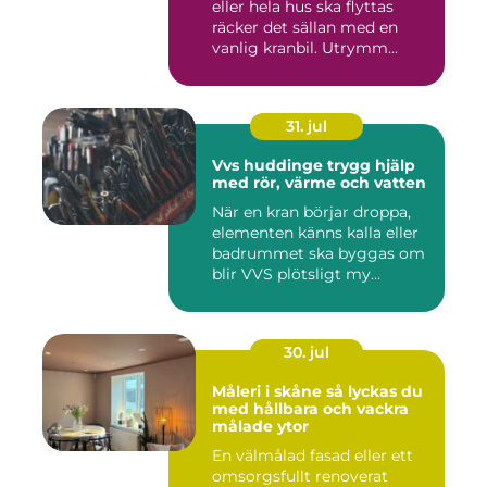
eller hela hus ska flyttas
räcker det sällan med en
vanlig kranbil. Utrymm...
31. jul
Vvs huddinge trygg hjälp
med rör, värme och vatten
När en kran börjar droppa,
elementen känns kalla eller
badrummet ska byggas om
blir VVS plötsligt my...
30. jul
Måleri i skåne så lyckas du
med hållbara och vackra
målade ytor
En välmålad fasad eller ett
omsorgsfullt renoverat