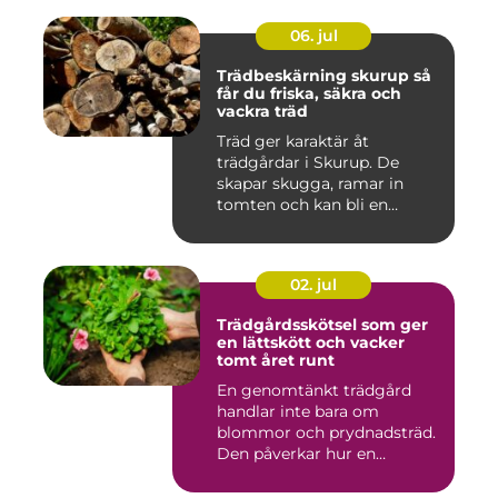
06. jul
Trädbeskärning skurup så
får du friska, säkra och
vackra träd
Träd ger karaktär åt
trädgårdar i Skurup. De
skapar skugga, ramar in
tomten och kan bli en
tillgång ...
02. jul
Trädgårdsskötsel som ger
en lättskött och vacker
tomt året runt
En genomtänkt trädgård
handlar inte bara om
blommor och prydnadsträd.
Den påverkar hur en
fastighet ...