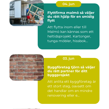
04. jun
Flyttfirma malmö så väljer
du rätt hjälp för en smidig
flytt
Att flytta inom eller till
Malmö kan kännas som ett
heltidsprojekt. Kartonger,
tunga möbler, hissbok...
03. jun
Byggföretag tjörn så väljer
du rätt partner för ditt
byggprojekt
Att anlita ett byggföretag är
ett stort steg, oavsett om
det handlar om en mindre
renovering eller e...