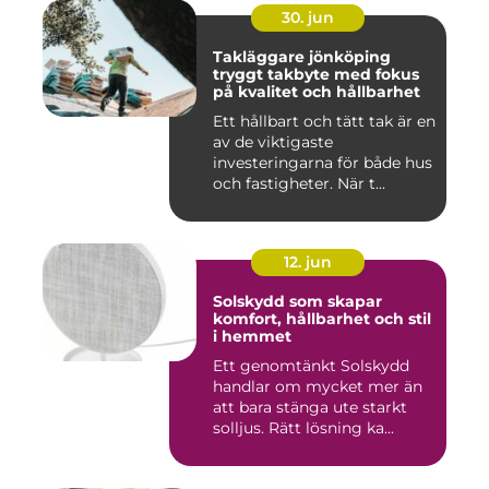
30. jun
Takläggare jönköping
tryggt takbyte med fokus
på kvalitet och hållbarhet
Ett hållbart och tätt tak är en
av de viktigaste
investeringarna för både hus
och fastigheter. När t...
12. jun
Solskydd som skapar
komfort, hållbarhet och stil
i hemmet
Ett genomtänkt Solskydd
handlar om mycket mer än
att bara stänga ute starkt
solljus. Rätt lösning ka...