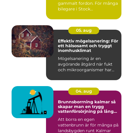
gammalt fordon. För många
bilegare i Stock...
05. aug
Effektiv mögelsanering: För
ett hälsosamt och tryggt
inomhusklimat
Mögelsanering är en
avgörande åtgärd när fukt
och mikroorganismer har...
04. aug
Brunnsborrning kalmar så
skapar man en trygg
vattenförsörjning på lång
sikt
Att borra en egen
vattenbrunn är för många på
landsbygden runt Kalmar