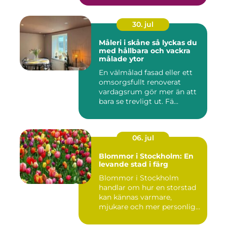
30. jul
Måleri i skåne så lyckas du
med hållbara och vackra
målade ytor
En välmålad fasad eller ett
omsorgsfullt renoverat
vardagsrum gör mer än att
bara se trevligt ut. Fä...
06. jul
Blommor i Stockholm: En
levande stad i färg
Blommor i Stockholm
handlar om hur en storstad
kan kännas varmare,
mjukare och mer personlig
ge...