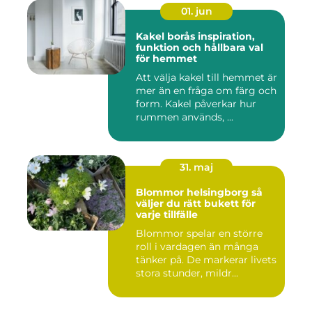
01. jun
Kakel borås inspiration,
funktion och hållbara val
för hemmet
Att välja kakel till hemmet är
mer än en fråga om färg och
form. Kakel påverkar hur
rummen används, ...
31. maj
Blommor helsingborg så
väljer du rätt bukett för
varje tillfälle
Blommor spelar en större
roll i vardagen än många
tänker på. De markerar livets
stora stunder, mildr...