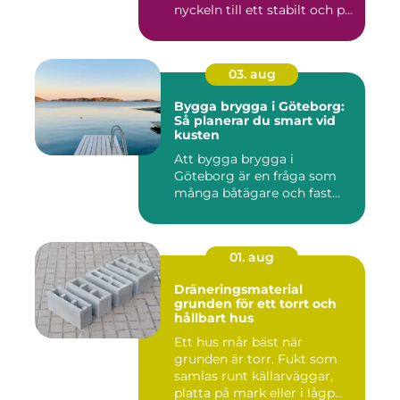
nyckeln till ett stabilt och p...
03. aug
Bygga brygga i Göteborg:
Så planerar du smart vid
kusten
Att bygga brygga i
Göteborg är en fråga som
många båtägare och fast...
01. aug
Dräneringsmaterial
grunden för ett torrt och
hållbart hus
Ett hus mår bäst när
grunden är torr. Fukt som
samlas runt källarväggar,
platta på mark eller i lågp...