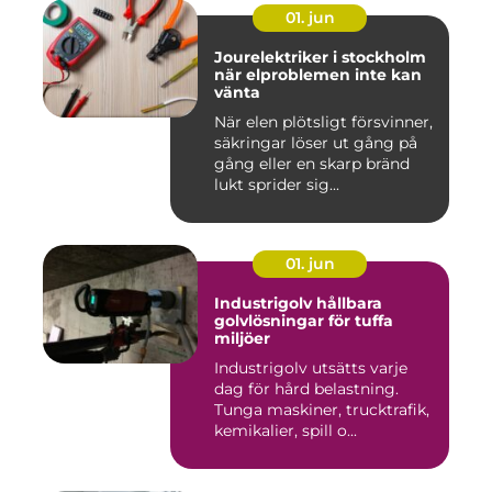
01. jun
Jourelektriker i stockholm
när elproblemen inte kan
vänta
När elen plötsligt försvinner,
säkringar löser ut gång på
gång eller en skarp bränd
lukt sprider sig...
01. jun
Industrigolv hållbara
golvlösningar för tuffa
miljöer
Industrigolv utsätts varje
dag för hård belastning.
Tunga maskiner, trucktrafik,
kemikalier, spill o...