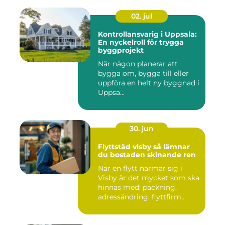
02. jul
Kontrollansvarig i Uppsala:
En nyckelroll för trygga
byggprojekt
När någon planerar att
bygga om, bygga till eller
uppföra en helt ny byggnad i
Uppsa...
30. jun
Flyttstäd visby så lämnar
du bostaden skinande ren
När en flytt närmar sig i
Visby är det mycket som ska
hinnas med: packning,
adressändring, flyttfirm...