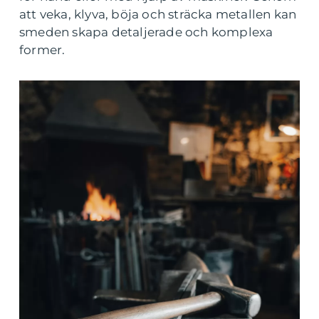
att veka, klyva, böja och sträcka metallen kan
smeden skapa detaljerade och komplexa
former.