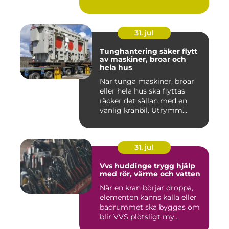
31. jul
Tunghantering säker flytt
av maskiner, broar och
hela hus
När tunga maskiner, broar
eller hela hus ska flyttas
räcker det sällan med en
vanlig kranbil. Utrymm...
31. jul
Vvs huddinge trygg hjälp
med rör, värme och vatten
När en kran börjar droppa,
elementen känns kalla eller
badrummet ska byggas om
blir VVS plötsligt my...