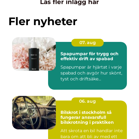
Läs fler inlägg här
Fler nyheter
07. aug
Spapumpar för trygg och
effektiv drift av spabad
Spapumpar är hjärtat i varje
spabad och avgör hur skönt,
tyst och driftsäke...
06. aug
Bilskrot i stockholm så
fungerar ansvarsfull
bilskrotning i praktiken
Att skrota en bil handlar inte
bara om att bli av med ett