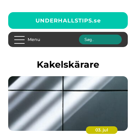
UNDERHALLSTIPS.
se
Menu
Kakelskärare
03. jul