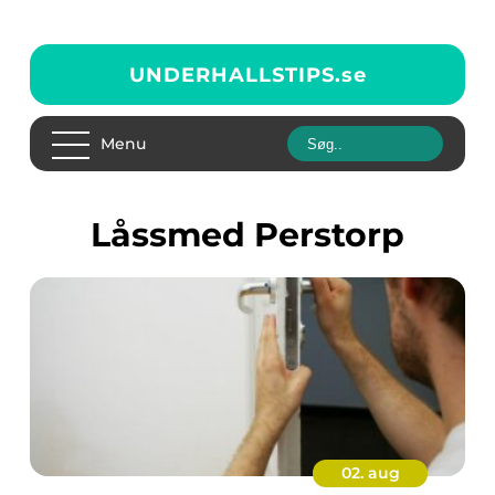
UNDERHALLSTIPS.
se
Menu
Låssmed Perstorp
02. aug