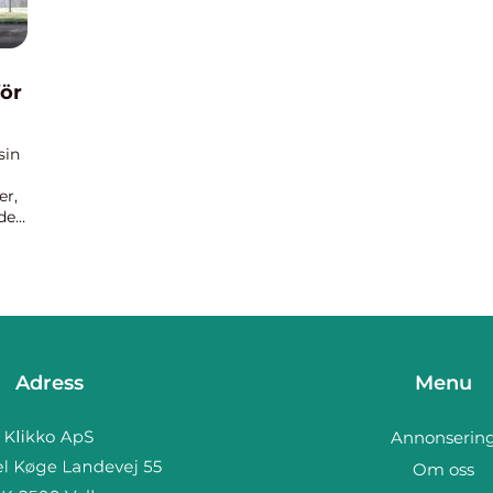
ör
sin
er,
de
Adress
Menu
Annonserin
Om oss