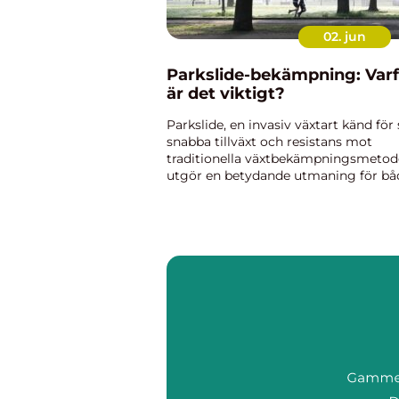
02. jun
Parkslide-bekämpning: Varf
är det viktigt?
Parkslide, en invasiv växtart känd för 
snabba tillväxt och resistans mot
traditionella växtbekämpningsmetod
utgör en betydande utmaning för bå
privatpersoner och offentliga
myndigheter. Ursprunge...