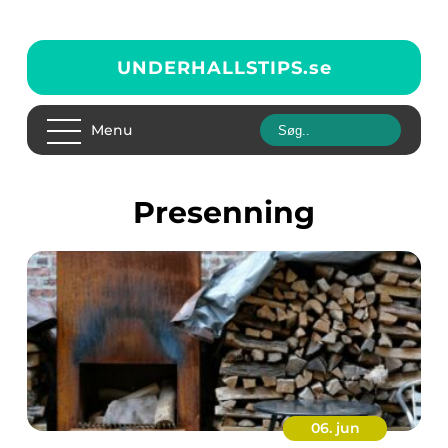
UNDERHALLSTIPS.
se
Menu
presenning
06. jun