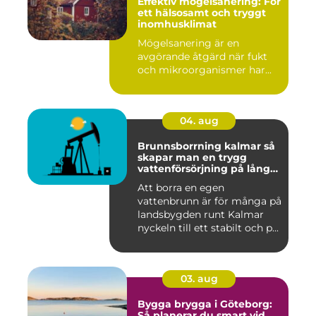
Effektiv mögelsanering: För
ett hälsosamt och tryggt
inomhusklimat
Mögelsanering är en
avgörande åtgärd när fukt
och mikroorganismer har...
04. aug
Brunnsborrning kalmar så
skapar man en trygg
vattenförsörjning på lång
sikt
Att borra en egen
vattenbrunn är för många på
landsbygden runt Kalmar
nyckeln till ett stabilt och p...
03. aug
Bygga brygga i Göteborg:
Så planerar du smart vid