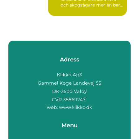
och skogsägare mer än bara
en p...
Adress
web:
www.klikko.dk
Menu