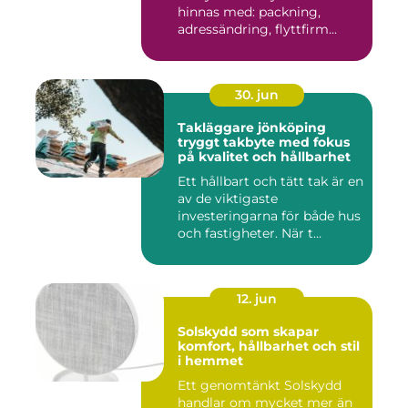
hinnas med: packning,
adressändring, flyttfirm...
30. jun
Takläggare jönköping
tryggt takbyte med fokus
på kvalitet och hållbarhet
Ett hållbart och tätt tak är en
av de viktigaste
investeringarna för både hus
och fastigheter. När t...
12. jun
Solskydd som skapar
komfort, hållbarhet och stil
i hemmet
Ett genomtänkt Solskydd
handlar om mycket mer än