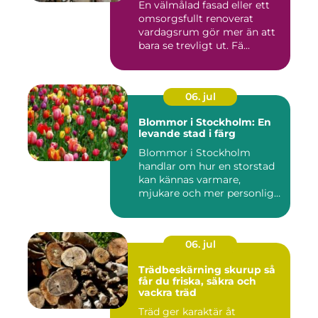
En välmålad fasad eller ett
omsorgsfullt renoverat
vardagsrum gör mer än att
bara se trevligt ut. Fä...
06. jul
Blommor i Stockholm: En
levande stad i färg
Blommor i Stockholm
handlar om hur en storstad
kan kännas varmare,
mjukare och mer personlig
ge...
06. jul
Trädbeskärning skurup så
får du friska, säkra och
vackra träd
Träd ger karaktär åt