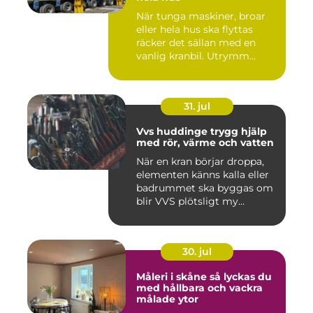
När tunga maskiner, broar
eller hela hus ska flyttas
räcker det sällan med en
vanlig kranbil. Utrymm...
31. jul
Vvs huddinge trygg hjälp
med rör, värme och vatten
När en kran börjar droppa,
elementen känns kalla eller
badrummet ska byggas om
blir VVS plötsligt my...
30. jul
Måleri i skåne så lyckas du
med hållbara och vackra
målade ytor