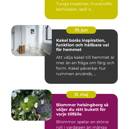
Tunga maskiner, trucktrafik,
kemikalier, spill o...
01. jun
Kakel borås inspiration,
funktion och hållbara val
för hemmet
Att välja kakel till hemmet är
mer än en fråga om färg och
form. Kakel påverkar hur
rummen används, ...
31. maj
Blommor helsingborg så
väljer du rätt bukett för
varje tillfälle
Blommor spelar en större
roll i vardagen än många