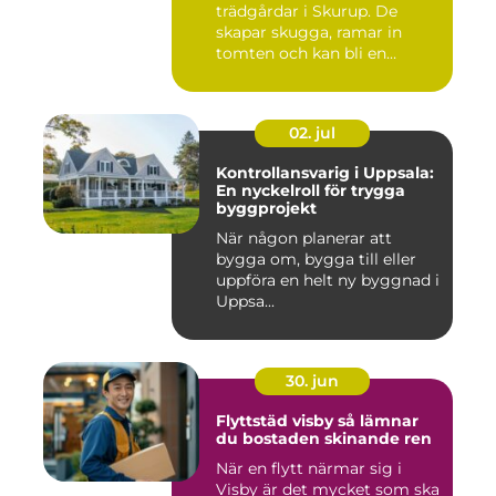
trädgårdar i Skurup. De
skapar skugga, ramar in
tomten och kan bli en
tillgång ...
02. jul
Kontrollansvarig i Uppsala:
En nyckelroll för trygga
byggprojekt
När någon planerar att
bygga om, bygga till eller
uppföra en helt ny byggnad i
Uppsa...
30. jun
Flyttstäd visby så lämnar
du bostaden skinande ren
När en flytt närmar sig i
Visby är det mycket som ska