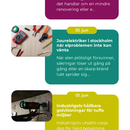
det handlar om en mindre
renovering eller e...
01. jun
Jourelektriker i stockholm
när elproblemen inte kan
vänta
När elen plötsligt försvinner,
säkringar löser ut gång på
gång eller en skarp bränd
lukt sprider sig...
01. jun
Industrigolv hållbara
golvlösningar för tuffa
miljöer
Industrigolv utsätts varje
dag för hård belastning.