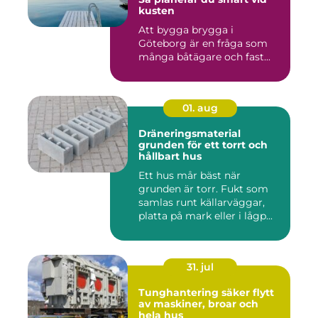
kusten
Att bygga brygga i
Göteborg är en fråga som
många båtägare och fast...
01. aug
Dräneringsmaterial
grunden för ett torrt och
hållbart hus
Ett hus mår bäst när
grunden är torr. Fukt som
samlas runt källarväggar,
platta på mark eller i lågp...
31. jul
Tunghantering säker flytt
av maskiner, broar och
hela hus