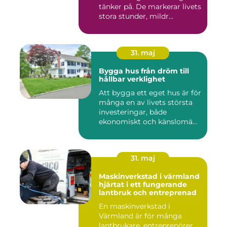
tänker på. De markerar livets
stora stunder, mildr...
31. maj
Bygga hus från dröm till
hållbar verklighet
Att bygga ett eget hus är för
många en av livets största
investeringar, både
ekonomiskt och känslomä...
31. maj
Maskinverkstad i värmland
hjärtat i ett fungerande
lantbruk och entreprenad
En maskinverkstad i
Värmland är för många
lantbrukare, entreprenörer