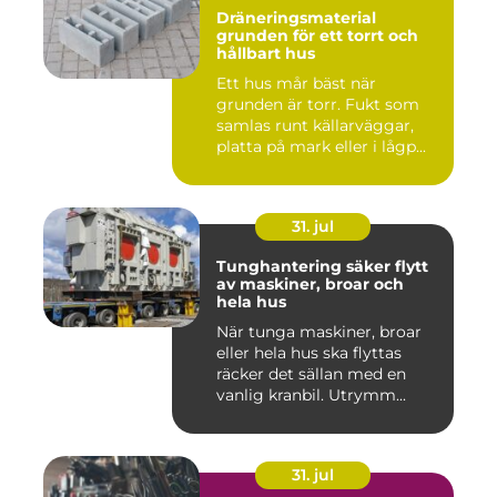
Dräneringsmaterial
grunden för ett torrt och
hållbart hus
Ett hus mår bäst när
grunden är torr. Fukt som
samlas runt källarväggar,
platta på mark eller i lågp...
31. jul
Tunghantering säker flytt
av maskiner, broar och
hela hus
När tunga maskiner, broar
eller hela hus ska flyttas
räcker det sällan med en
vanlig kranbil. Utrymm...
31. jul