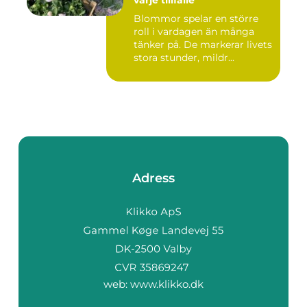
varje tillfälle
Blommor spelar en större
roll i vardagen än många
tänker på. De markerar livets
stora stunder, mildr...
Adress
web:
www.klikko.dk