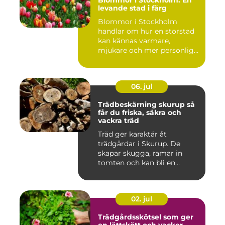
Blommor i Stockholm: En
levande stad i färg
Blommor i Stockholm
handlar om hur en storstad
kan kännas varmare,
mjukare och mer personlig
ge...
06. jul
Trädbeskärning skurup så
får du friska, säkra och
vackra träd
Träd ger karaktär åt
trädgårdar i Skurup. De
skapar skugga, ramar in
tomten och kan bli en
tillgång ...
02. jul
Trädgårdsskötsel som ger