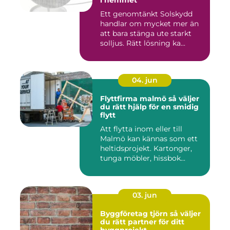
i hemmet
Ett genomtänkt Solskydd
handlar om mycket mer än
att bara stänga ute starkt
solljus. Rätt lösning ka...
04. jun
Flyttfirma malmö så väljer
du rätt hjälp för en smidig
flytt
Att flytta inom eller till
Malmö kan kännas som ett
heltidsprojekt. Kartonger,
tunga möbler, hissbok...
03. jun
Byggföretag tjörn så väljer
du rätt partner för ditt