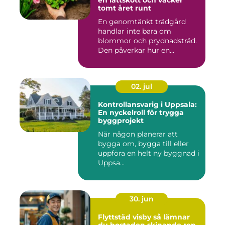
en lättskött och vacker
tomt året runt
En genomtänkt trädgård
handlar inte bara om
blommor och prydnadsträd.
Den påverkar hur en
fastighet ...
02. jul
Kontrollansvarig i Uppsala:
En nyckelroll för trygga
byggprojekt
När någon planerar att
bygga om, bygga till eller
uppföra en helt ny byggnad i
Uppsa...
30. jun
Flyttstäd visby så lämnar