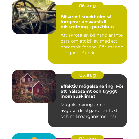
06. aug
Bilskrot i stockholm så
fungerar ansvarsfull
bilskrotning i praktiken
Att skrota en bil handlar inte
bara om att bli av med ett
gammalt fordon. För många
bilegare i Stock...
05. aug
Effektiv mögelsanering: För
ett hälsosamt och tryggt
inomhusklimat
Mögelsanering är en
avgörande åtgärd när fukt
och mikroorganismer har...
04. aug