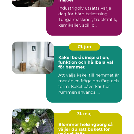
miljöer
Industrigolv utsätts varje
dag för hård belastning.
Tunga maskiner, trucktrafik,
kemikalier, spill o...
01. jun
Kakel borås inspiration,
funktion och hållbara val
för hemmet
Att välja kakel till hemmet är
mer än en fråga om färg och
form. Kakel påverkar hur
rummen används, ...
31. maj
Blommor helsingborg så
väljer du rätt bukett för