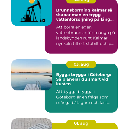
Brunnsborrning kalmar så
skapar man en trygg
vattenförsörjning på lång
sikt
Att borra en egen
vattenbrunn är för många på
landsbygden runt Kalmar
nyckeln till ett stabilt och p...
03. aug
Bygga brygga i Göteborg:
Så planerar du smart vid
kusten
Att bygga brygga i
Göteborg är en fråga som
många båtägare och fast...
01. aug