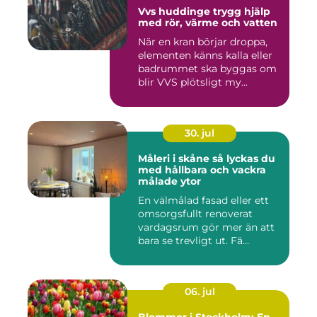
Vvs huddinge trygg hjälp
med rör, värme och vatten
När en kran börjar droppa,
elementen känns kalla eller
badrummet ska byggas om
blir VVS plötsligt my...
30. jul
Måleri i skåne så lyckas du
med hållbara och vackra
målade ytor
En välmålad fasad eller ett
omsorgsfullt renoverat
vardagsrum gör mer än att
bara se trevligt ut. Fä...
06. jul