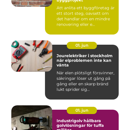
byggprojekt
Att anlita ett byggföretag är
ett stort steg, oavsett om
det handlar om en mindre
renovering eller e...
01. jun
Jourelektriker i stockholm
när elproblemen inte kan
vänta
När elen plötsligt försvinner,
säkringar löser ut gång på
gång eller en skarp bränd
lukt sprider sig...
01. jun
Industrigolv hållbara
golvlösningar för tuffa