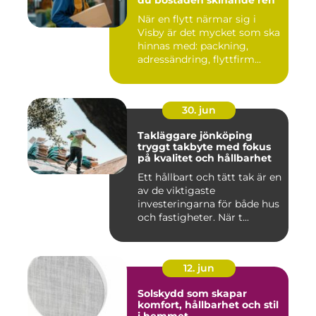
du bostaden skinande ren
När en flytt närmar sig i
Visby är det mycket som ska
hinnas med: packning,
adressändring, flyttfirm...
30. jun
Takläggare jönköping
tryggt takbyte med fokus
på kvalitet och hållbarhet
Ett hållbart och tätt tak är en
av de viktigaste
investeringarna för både hus
och fastigheter. När t...
12. jun
Solskydd som skapar
komfort, hållbarhet och stil