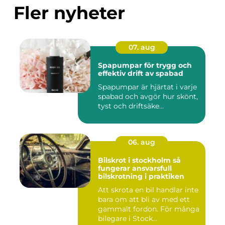
Fler nyheter
07. aug
Spapumpar för trygg och
effektiv drift av spabad
Spapumpar är hjärtat i varje
spabad och avgör hur skönt,
tyst och driftsäke...
06. aug
Bilskrot i stockholm så
fungerar ansvarsfull
bilskrotning i praktiken
Att skrota en bil handlar inte
bara om att bli av med ett
gammalt fordon. För många
bilegare i Stock...