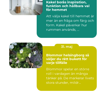
Kakel borås inspiration,
funktion och hållbara val
för hemmet
Att välja kakel till hemmet är
mer än en fråga om färg och
form. Kakel påverkar hur
rummen används, ...
31. maj
Blommor helsingborg så
väljer du rätt bukett för
varje tillfälle
Blommor spelar en större
roll i vardagen än många
tänker på. De markerar livets
stora stunder, mildr...