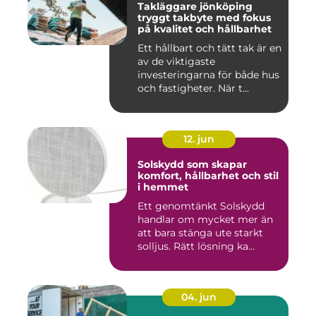
Takläggare jönköping
tryggt takbyte med fokus
på kvalitet och hållbarhet
Ett hållbart och tätt tak är en
av de viktigaste
investeringarna för både hus
och fastigheter. När t...
12. jun
Solskydd som skapar
komfort, hållbarhet och stil
i hemmet
Ett genomtänkt Solskydd
handlar om mycket mer än
att bara stänga ute starkt
solljus. Rätt lösning ka...
04. jun