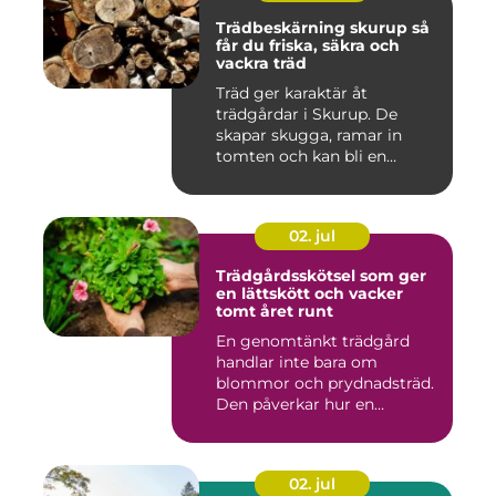
Trädbeskärning skurup så
får du friska, säkra och
vackra träd
Träd ger karaktär åt
trädgårdar i Skurup. De
skapar skugga, ramar in
tomten och kan bli en
tillgång ...
02. jul
Trädgårdsskötsel som ger
en lättskött och vacker
tomt året runt
En genomtänkt trädgård
handlar inte bara om
blommor och prydnadsträd.
Den påverkar hur en
fastighet ...
02. jul