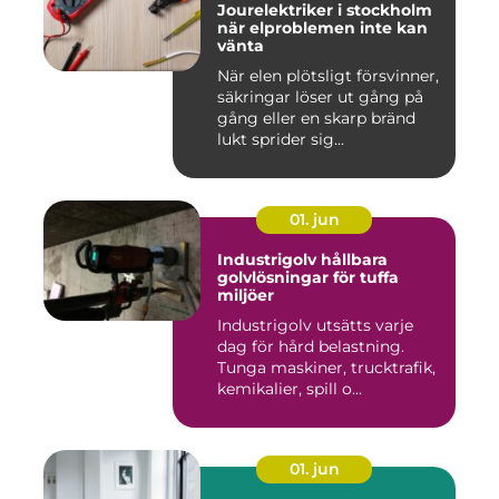
Jourelektriker i stockholm
när elproblemen inte kan
vänta
När elen plötsligt försvinner,
säkringar löser ut gång på
gång eller en skarp bränd
lukt sprider sig...
01. jun
Industrigolv hållbara
golvlösningar för tuffa
miljöer
Industrigolv utsätts varje
dag för hård belastning.
Tunga maskiner, trucktrafik,
kemikalier, spill o...
01. jun