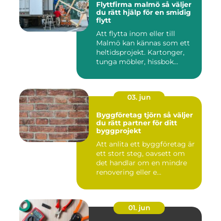
Flyttfirma malmö så väljer
du rätt hjälp för en smidig
flytt
Att flytta inom eller till
Malmö kan kännas som ett
heltidsprojekt. Kartonger,
tunga möbler, hissbok...
03. jun
Byggföretag tjörn så väljer
du rätt partner för ditt
byggprojekt
Att anlita ett byggföretag är
ett stort steg, oavsett om
det handlar om en mindre
renovering eller e...
01. jun