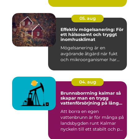
05. aug
Effektiv mögelsanering: För
ett hälsosamt och tryggt
inomhusklimat
Mögelsanering är en
avgörande åtgärd när fukt
och mikroorganismer har...
04. aug
Brunnsborrning kalmar så
skapar man en trygg
vattenförsörjning på lång
sikt
Att borra en egen
vattenbrunn är för många på
landsbygden runt Kalmar
nyckeln till ett stabilt och p...