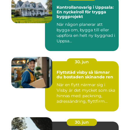
Kontrollansvarig i Uppsala:
En nyckelroll för trygga
byggprojekt
När någon planerar att
bygga om, bygga till eller
uppföra en helt ny byggnad i
Uppsa...
30. jun
Flyttstäd visby så lämnar
du bostaden skinande ren
När en flytt närmar sig i
Visby är det mycket som ska
hinnas med: packning,
adressändring, flyttfirm...
30. jun