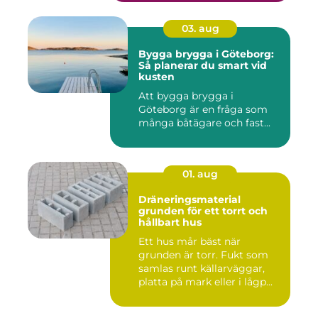
03. aug
Bygga brygga i Göteborg:
Så planerar du smart vid
kusten
Att bygga brygga i
Göteborg är en fråga som
många båtägare och fast...
01. aug
Dräneringsmaterial
grunden för ett torrt och
hållbart hus
Ett hus mår bäst när
grunden är torr. Fukt som
samlas runt källarväggar,
platta på mark eller i lågp...