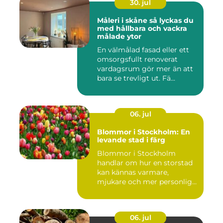
30. jul
Måleri i skåne så lyckas du
med hållbara och vackra
målade ytor
En välmålad fasad eller ett
omsorgsfullt renoverat
vardagsrum gör mer än att
bara se trevligt ut. Fä...
06. jul
Blommor i Stockholm: En
levande stad i färg
Blommor i Stockholm
handlar om hur en storstad
kan kännas varmare,
mjukare och mer personlig
ge...
06. jul