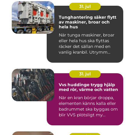
31. jul
Tunghantering säker flytt
av maskiner, broar och
hela hus
När tunga maskiner, broar
eller hela hus ska flyttas
räcker det sällan med en
vanlig kranbil. Utrymm...
31. jul
Vvs huddinge trygg hjälp
med rör, värme och vatten
När en kran börjar droppa,
elementen känns kalla eller
badrummet ska byggas om
blir VVS plötsligt my...