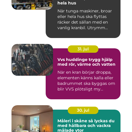
hela hus
När tunga maskiner, broar
eller hela hus ska flyttas
räcker det sällan med en
vanlig kranbil. Utrymm...
31. jul
Vvs huddinge trygg hjälp
med rör, värme och vatten
När en kran börjar droppa,
elementen känns kalla eller
badrummet ska byggas om
blir VVS plötsligt my...
30. jul
Måleri i skåne så lyckas du
med hållbara och vackra
målade ytor