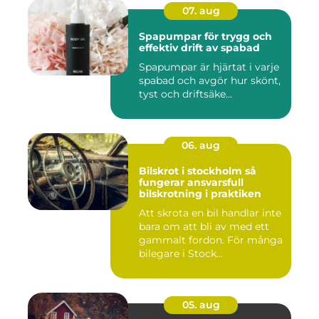
07. aug
Spapumpar för trygg och
effektiv drift av spabad
Spapumpar är hjärtat i varje
spabad och avgör hur skönt,
tyst och driftsäke...
06. aug
Bilskrot i stockholm så
fungerar ansvarsfull
bilskrotning i praktiken
Att skrota en bil handlar inte
bara om att bli av med ett
gammalt fordon. För många
bilegare i Stock...
05. aug