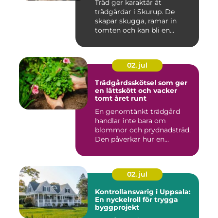
Träd ger karaktär åt
trädgårdar i Skurup. De
skapar skugga, ramar in
tomten och kan bli en
tillgång ...
02. jul
Trädgårdsskötsel som ger
en lättskött och vacker
tomt året runt
En genomtänkt trädgård
handlar inte bara om
blommor och prydnadsträd.
Den påverkar hur en
fastighet ...
02. jul
Kontrollansvarig i Uppsala:
En nyckelroll för trygga
byggprojekt