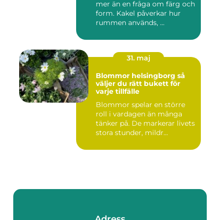
mer än en fråga om färg och
form. Kakel påverkar hur
rummen används, ...
31. maj
Blommor helsingborg så
väljer du rätt bukett för
varje tillfälle
Blommor spelar en större
roll i vardagen än många
tänker på. De markerar livets
stora stunder, mildr...
Adress