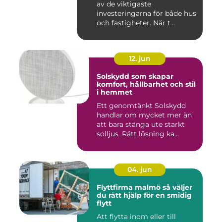
av de viktigaste
investeringarna för både hus
och fastigheter. När t...
12. jun
Solskydd som skapar
komfort, hållbarhet och stil
i hemmet
Ett genomtänkt Solskydd
handlar om mycket mer än
att bara stänga ute starkt
solljus. Rätt lösning ka...
04. jun
Flyttfirma malmö så väljer
du rätt hjälp för en smidig
flytt
Att flytta inom eller till