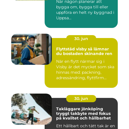
När någon planerar att
bygga om, bygga till eller
uppföra en helt ny byggnad i
Uppsa...
30. jun
Flyttstäd visby så lämnar
du bostaden skinande ren
När en flytt närmar sig i
Visby är det mycket som ska
hinnas med: packning,
adressändring, flyttfirm...
30. jun
Takläggare jönköping
tryggt takbyte med fokus
på kvalitet och hållbarhet
Ett hållbart och tätt tak är en