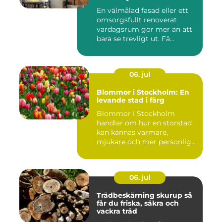
En välmålad fasad eller ett
omsorgsfullt renoverat
vardagsrum gör mer än att
bara se trevligt ut. Fä...
06. jul
Blommor i Stockholm: En
levande stad i färg
Blommor i Stockholm
handlar om hur en storstad
kan kännas varmare,
mjukare och mer personlig
ge...
06. jul
Trädbeskärning skurup så
får du friska, säkra och
vackra träd