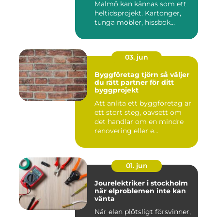
Malmö kan kännas som ett
heltidsprojekt. Kartonger,
tunga möbler, hissbok...
03. jun
Byggföretag tjörn så väljer
du rätt partner för ditt
byggprojekt
Att anlita ett byggföretag är
ett stort steg, oavsett om
det handlar om en mindre
renovering eller e...
01. jun
Jourelektriker i stockholm
när elproblemen inte kan
vänta
När elen plötsligt försvinner,