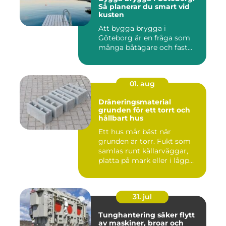
Så planerar du smart vid
kusten
Att bygga brygga i
Göteborg är en fråga som
många båtägare och fast...
01. aug
Dräneringsmaterial
grunden för ett torrt och
hållbart hus
Ett hus mår bäst när
grunden är torr. Fukt som
samlas runt källarväggar,
platta på mark eller i lågp...
31. jul
Tunghantering säker flytt
av maskiner, broar och