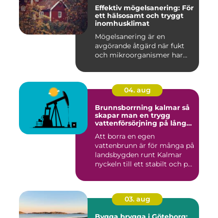
Effektiv mögelsanering: För
ett hälsosamt och tryggt
inomhusklimat
Mögelsanering är en
avgörande åtgärd när fukt
och mikroorganismer har...
04. aug
Brunnsborrning kalmar så
skapar man en trygg
vattenförsörjning på lång
sikt
Att borra en egen
vattenbrunn är för många på
landsbygden runt Kalmar
nyckeln till ett stabilt och p...
03. aug
Bygga brygga i Göteborg: