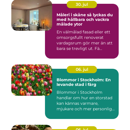
30. jul
Måleri i skåne så lyckas du
med hållbara och vackra
målade ytor
En välmålad fasad eller ett
omsorgsfullt renoverat
vardagsrum gör mer än att
bara se trevligt ut. Fä...
06. jul
Blommor i Stockholm: En
levande stad i färg
Blommor i Stockholm
handlar om hur en storstad
kan kännas varmare,
mjukare och mer personlig
ge...
06. jul