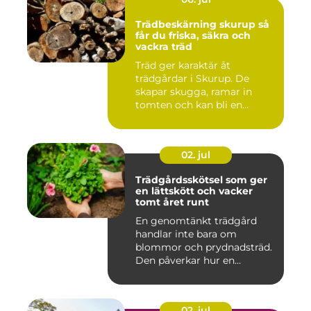
Trädbeskärning skurup så
får du friska, säkra och
vackra träd
Träd ger karaktär åt
trädgårdar i Skurup. De
skapar skugga, ramar in
tomten och kan bli en
tillgång ...
02. jul
Trädgårdsskötsel som ger
en lättskött och vacker
tomt året runt
En genomtänkt trädgård
handlar inte bara om
blommor och prydnadsträd.
Den påverkar hur en
fastighet ...
02. jul