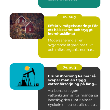
05. aug
Effektiv mögelsanering: För
ett hälsosamt och tryggt
inomhusklimat
Mögelsanering är en
avgörande åtgärd när fukt
och mikroorganismer har...
04. aug
Brunnsborrning kalmar så
skapar man en trygg
vattenförsörjning på lång
sikt
Att borra en egen
vattenbrunn är för många på
landsbygden runt Kalmar
nyckeln till ett stabilt och p...