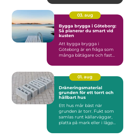
03. aug
Bygga brygga i Göteborg:
Så planerar du smart vid
kusten
Att bygga brygga i
Göteborg är en fråga som
många båtägare och fast...
01. aug
Dräneringsmaterial
grunden för ett torrt och
hållbart hus
Ett hus mår bäst när
grunden är torr. Fukt som
samlas runt källarväggar,
platta på mark eller i lågp...