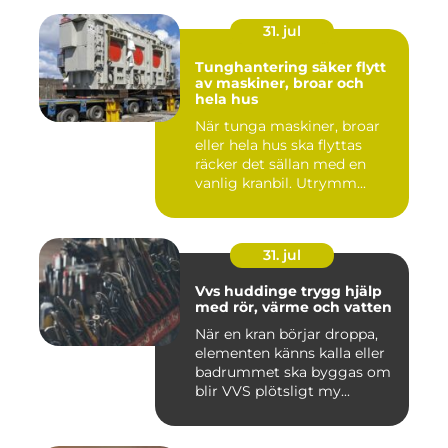
31. jul
Tunghantering säker flytt
av maskiner, broar och
hela hus
När tunga maskiner, broar
eller hela hus ska flyttas
räcker det sällan med en
vanlig kranbil. Utrymm...
31. jul
Vvs huddinge trygg hjälp
med rör, värme och vatten
När en kran börjar droppa,
elementen känns kalla eller
badrummet ska byggas om
blir VVS plötsligt my...