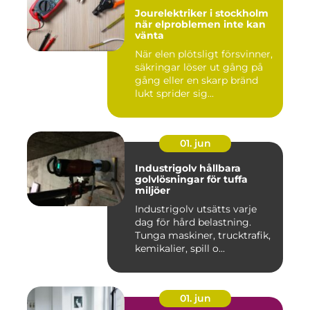
Jourelektriker i stockholm
när elproblemen inte kan
vänta
När elen plötsligt försvinner,
säkringar löser ut gång på
gång eller en skarp bränd
lukt sprider sig...
01. jun
Industrigolv hållbara
golvlösningar för tuffa
miljöer
Industrigolv utsätts varje
dag för hård belastning.
Tunga maskiner, trucktrafik,
kemikalier, spill o...
01. jun