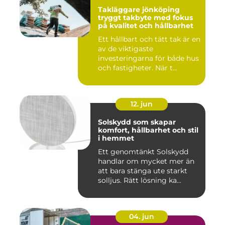
Takläggare jönköping
tryggt takbyte med fokus
på kvalitet och hållbarhet
Ett hållbart och tätt tak är en
av de viktigaste
investeringarna för både hus
och fastigheter. När t...
12. jun
Solskydd som skapar
komfort, hållbarhet och stil
i hemmet
Ett genomtänkt Solskydd
handlar om mycket mer än
att bara stänga ute starkt
solljus. Rätt lösning ka...
04. jun