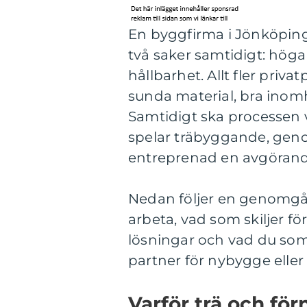
En byggfirma i Jönköpin
två saker samtidigt: höga 
hållbarhet. Allt fler priv
sunda material, bra inomh
Samtidigt ska processen v
spelar träbyggande, geno
entreprenad en avgörande
Nedan följer en genomgån
arbeta, vad som skiljer fö
lösningar och vad du som
partner för nybygge elle
Varför trä och för