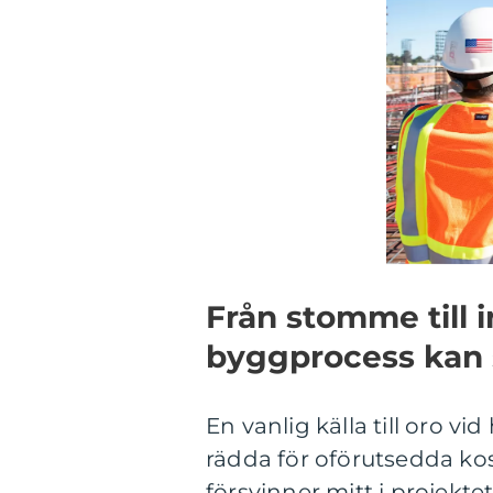
Från stomme till 
byggprocess kan 
En vanlig källa till oro v
rädda för oförutsedda ko
försvinner mitt i projekte