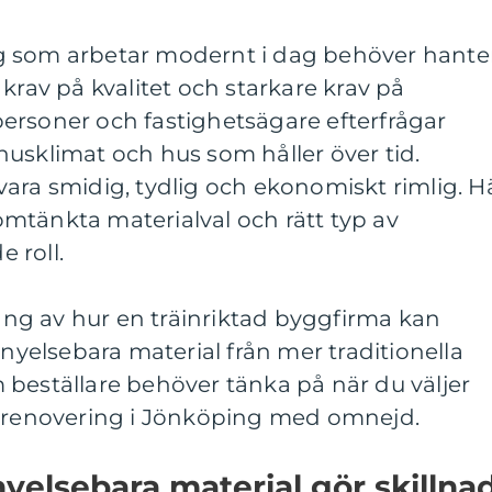
g som arbetar modernt i dag behöver hante
krav på kvalitet och starkare krav på
atpersoner och fastighetsägare efterfrågar
usklimat och hus som håller över tid.
ara smidig, tydlig och ekonomiskt rimlig. H
mtänkta materialval och rätt typ av
 roll.
g av hur en träinriktad byggfirma kan
rnyelsebara material från mer traditionella
 beställare behöver tänka på när du väljer
r renovering i Jönköping med omnejd.
nyelsebara material gör skillna