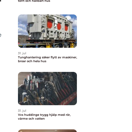
torrt och hållbart hus
e
31. jul
Tunghantering säker flytt av maskiner,
broar och hela hus
31. jul
Vvs huddinge trygg hjälp med rör,
värme och vatten