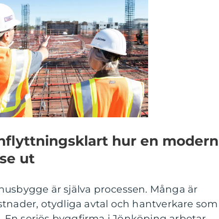
inflyttningsklart hur en modern
se ut
id husbygge är själva processen. Många är
stnader, otydliga avtal och hantverkare som
t. En seriös byggfirma i Jönköping arbetar