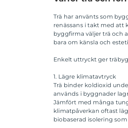
Trä har använts som bygg
renässans i takt med att
byggfirma väljer trä och 
bara om känsla och estet
Enkelt uttryckt ger träbyg
1. Lägre klimatavtryck
Trä binder koldioxid unde
används i byggnader lagr
Jämfört med många tunga 
klimatpåverkan oftast läg
biobaserad isolering som 