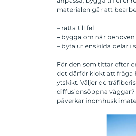
anpassa, bygga till eller 
materialen går att bearbe
– rätta till fel
– bygga om när behoven
– byta ut enskilda delar i 
För den som tittar efter 
det därför klokt att fråg
ytskikt. Väljer de träfibe
diffusionsöppna väggar? 
påverkar inomhusklimate