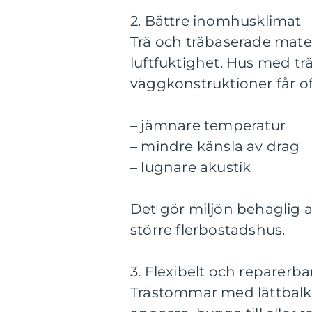
2. Bättre inomhusklimat
Trä och träbaserade mater
luftfuktighet. Hus med t
väggkonstruktioner får of
– jämnare temperatur
– mindre känsla av drag
– lugnare akustik
Det gör miljön behaglig att
större flerbostadshus.
3. Flexibelt och reparerba
Trästommar med lättbalk el