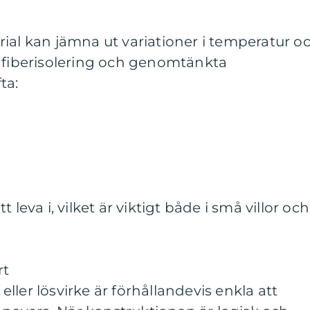
ial kan jämna ut variationer i temperatur o
räfiberisolering och genomtänkta
ta:
 leva i, vilket är viktigt både i små villor och
rt
ler lösvirke är förhållandevis enkla att