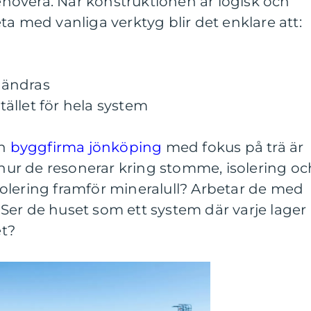
renovera. När konstruktionen är logisk och
ta med vanliga verktyg blir det enklare att:
 ändras
stället för hela system
en
byggfirma jönköping
med fokus på trä är
a hur de resonerar kring stomme, isolering oc
risolering framför mineralull? Arbetar de med
Ser de huset som ett system där varje lager
t?