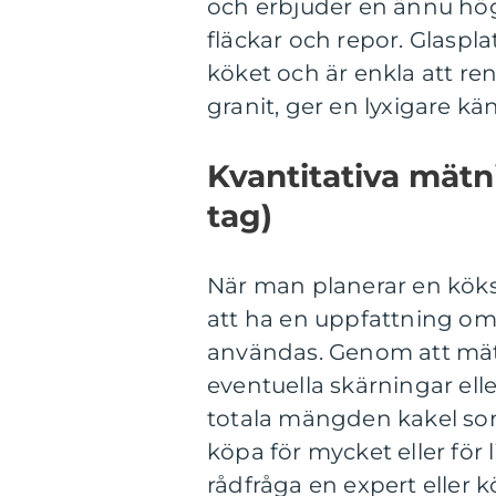
och erbjuder en ännu hö
fläckar och repor. Glaspl
köket och är enkla att re
granit, ger en lyxigare kä
Kvantitativa mätn
tag)
När man planerar en köksr
att ha en uppfattning om
användas. Genom att mäta
eventuella skärningar el
totala mängden kakel som
köpa för mycket eller för 
rådfråga en expert eller kö