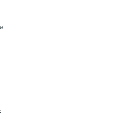
a
el
s
m