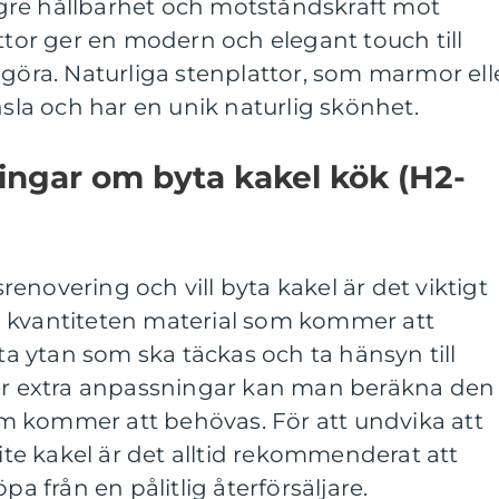
gre hållbarhet och motståndskraft mot
attor ger en modern och elegant touch till
ngöra. Naturliga stenplattor, som marmor ell
nsla och har en unik naturlig skönhet.
ingar om byta kakel kök (H2-
enovering och vill byta kakel är det viktigt
 kvantiteten material som kommer att
 ytan som ska täckas och ta hänsyn till
ler extra anpassningar kan man beräkna den
 kommer att behövas. För att undvika att
lite kakel är det alltid rekommenderat att
pa från en pålitlig återförsäljare.