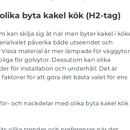
olika byta kakel kök (H2-tag)
om kan skilja sig åt när man byter kakel i köke
erialvalet påverka både utseendet och
. Vissa material är mer lämpade för väggytor
iga för golvytor. Dessutom kan olika
er för installation och underhåll. Det är
 faktorer för att göra det bästa valet för ens
ör- och nackdelar med olika byta kakel kök
ts olika trender och preferenser när det