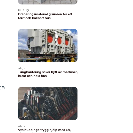
01. aug
Dräneringsmaterial grunden för ett
torrt och hållbart hus
31. jul
Tunghantering säker flytt av maskiner,
broar och hela hus
ta
31. jul
Vvs huddinge trygg hjälp med rör,