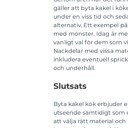
gäller att byta kakel i kö
under en viss tid och seda
alternativ. Ett exempel p
med mönster. Idag är mer 
vanligt val för dem som v
Nackdelar med vissa mater
inkludera eventuell spri
och underhåll.
Slutsats
Byta kakel kök erbjuder 
utseende samtidigt som d
att välja rätt material o