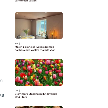
värme och vatten
30. jul
Måleri i skåne så lyckas du med
hållbara och vackra målade ytor
an
06. jul
ka
Blommor i Stockholm: En levande
stad i färg