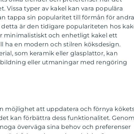
ket. Vissa typer av kakel kan vara populära
n tappa sin popularitet till förmån för andr
å detta är den tidigare populariteten hos kak
minimalistiskt och enhetligt kakel ett
ill ha en modern och stilren köksdesign.
ial, som keramik eller glasplattor, kan
ckbildning eller utmaningar med rengöring
en möjlighet att uppdatera och förnya köket
et kan förbättra dess funktionalitet. Geno
ch noga överväga sina behov och preferenser