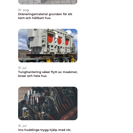
01. aug
Dräneringsmaterial grunden för ett
torrt och hållbart hus
31. jul
Tunghantering säker flytt av maskiner,
broar och hela hus
31. jul
Vvs huddinge trygg hjälp med rör,