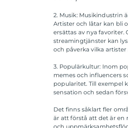
2. Musik: Musikindustrin 
Artister och låtar kan bl
ersättas av nya favorite
streamingtjänster kan ly
och påverka vilka artiste
3. Populärkultur: Inom po
memes och influencers s
popularitet. Till exempel k
sensation och sedan försv
Det finns såklart fler omr
är att förstå att det är e
och uppmärksamhetsflöd