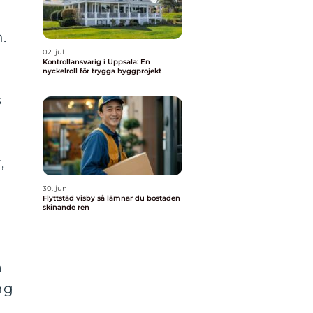
.
02. jul
Kontrollansvarig i Uppsala: En
nyckelroll för trygga byggprojekt
s
,
30. jun
Flyttstäd visby så lämnar du bostaden
skinande ren
a
ng