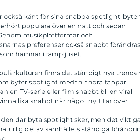
är också känt för sina snabba spotlight-byten
i oerhört populära över en natt och sedan
r. Genom musikplattformar och
ssnarnas preferenser också snabbt förändra
r som hamnar i rampljuset.
pulärkulturen finns det ständigt nya trender
om byter spotlight medan andra tappar
an en TV-serie eller film snabbt bli en viral
inna lika snabbt när något nytt tar över.
åden där byta spotlight sker, men det viktig
n naturlig del av samhällets ständiga förändri
e.