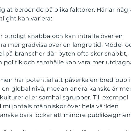
sig åt beroende på olika faktorer. Här är någr
light kan variera:
r otroligt snabba och kan inträffa över en
ra mer gradvisa över en längre tid. Mode- o
l på branscher där byten ofta sker snabbt,
politik och samhälle kan vara mer utdragn
omen har potential att påverka en bred publi
å en global nivå, medan andra kanske är me
bkulturer eller samhällsgrupper. Till exempel
ill miljontals människor över hela världen
anske bara lockar ett mindre publiksegmen