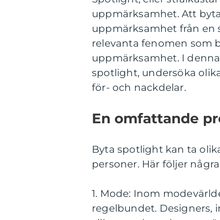
uppmärksamhet. Att byta s
uppmärksamhet från en sak
relevanta fenomen som bl
uppmärksamhet. I denna ar
spotlight, undersöka olik
för- och nackdelar.
En omfattande pre
Byta spotlight kan ta oli
personer. Här följer någr
1. Mode: Inom modevärlde
regelbundet. Designers, 