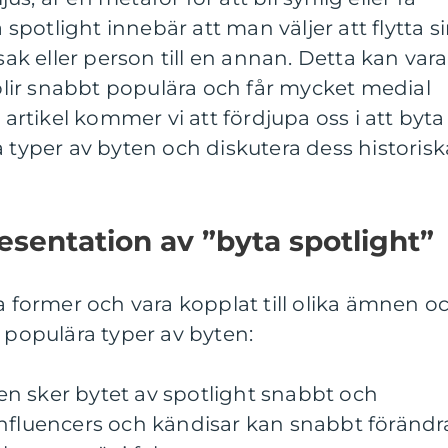
potlight innebär att man väljer att flytta s
 eller person till en annan. Detta kan vara
ir snabbt populära och får mycket medial
tikel kommer vi att fördjupa oss i att byta
a typer av byten och diskutera dess historisk
sentation av ”byta spotlight”
ka former och vara kopplat till olika ämnen o
a populära typer av byten:
n sker bytet av spotlight snabbt och
influencers och kändisar kan snabbt förändr