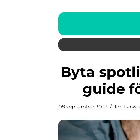
Byta spotlight: En omfattande
guide f
08 september 2023
Jon Larss