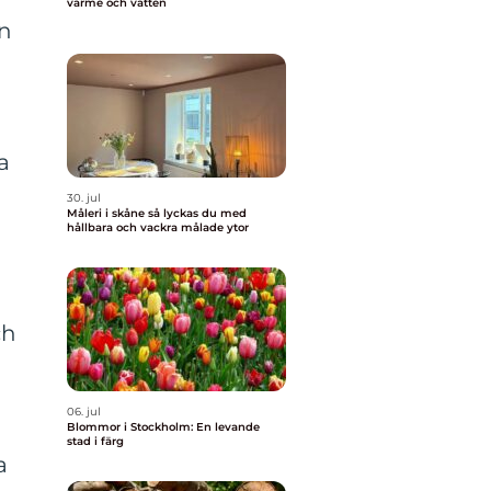
värme och vatten
in
a
30. jul
Måleri i skåne så lyckas du med
hållbara och vackra målade ytor
ch
06. jul
Blommor i Stockholm: En levande
stad i färg
a