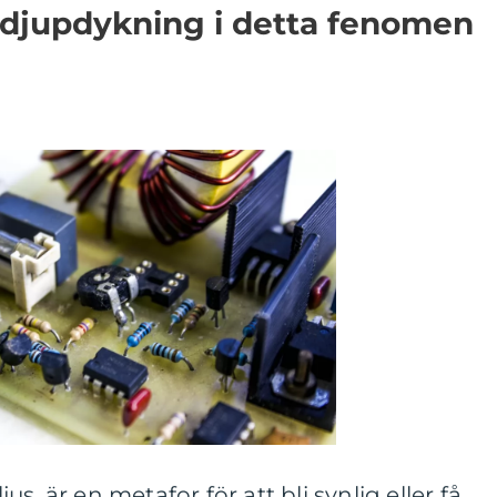
 djupdykning i detta fenomen
ljus, är en metafor för att bli synlig eller få