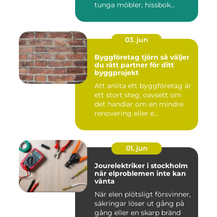
tunga möbler, hissbok...
03. jun
Byggföretag tjörn så väljer
du rätt partner för ditt
byggprojekt
Att anlita ett byggföretag är
ett stort steg, oavsett om
det handlar om en mindre
renovering eller e...
01. jun
Jourelektriker i stockholm
när elproblemen inte kan
vänta
När elen plötsligt försvinner,
säkringar löser ut gång på
gång eller en skarp bränd