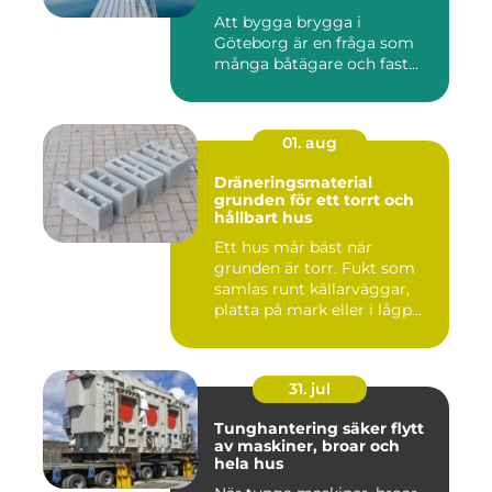
Att bygga brygga i
Göteborg är en fråga som
många båtägare och fast...
01. aug
Dräneringsmaterial
grunden för ett torrt och
hållbart hus
Ett hus mår bäst när
grunden är torr. Fukt som
samlas runt källarväggar,
platta på mark eller i lågp...
31. jul
Tunghantering säker flytt
av maskiner, broar och
hela hus