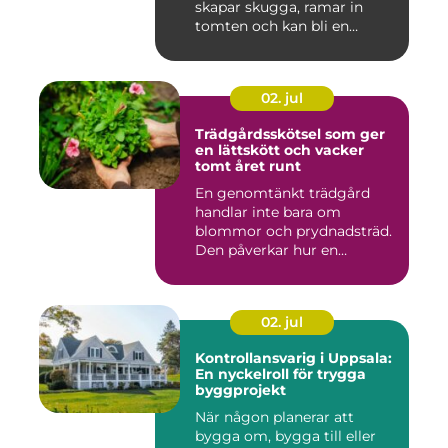
skapar skugga, ramar in
tomten och kan bli en
tillgång ...
02. jul
Trädgårdsskötsel som ger
en lättskött och vacker
tomt året runt
En genomtänkt trädgård
handlar inte bara om
blommor och prydnadsträd.
Den påverkar hur en
fastighet ...
02. jul
Kontrollansvarig i Uppsala:
En nyckelroll för trygga
byggprojekt
När någon planerar att
bygga om, bygga till eller