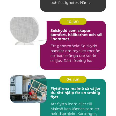
och fastigheter. När t...
12. jun
Solskydd som skapar
komfort, hållbarhet och stil
i hemmet
Ett genomtänkt Solskydd
handlar om mycket mer än
att bara stänga ute starkt
solljus. Rätt lösning ka...
04. jun
Flyttfirma malmö så väljer
du rätt hjälp för en smidig
flytt
Att flytta inom eller till
Malmö kan kännas som ett
heltidsprojekt. Kartonger,