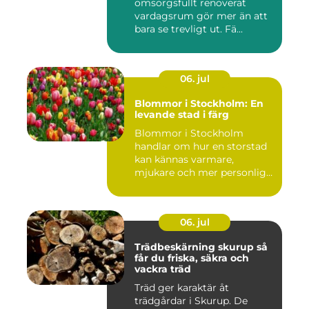
omsorgsfullt renoverat
vardagsrum gör mer än att
bara se trevligt ut. Fä...
06. jul
Blommor i Stockholm: En
levande stad i färg
Blommor i Stockholm
handlar om hur en storstad
kan kännas varmare,
mjukare och mer personlig
ge...
06. jul
Trädbeskärning skurup så
får du friska, säkra och
vackra träd
Träd ger karaktär åt
trädgårdar i Skurup. De