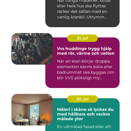
När tunga maskiner, broar
eller hela hus ska flyttas
räcker det sällan med en
vanlig kranbil. Utrymm...
31. jul
Vvs huddinge trygg hjälp
med rör, värme och vatten
När en kran börjar droppa,
elementen känns kalla eller
badrummet ska byggas om
blir VVS plötsligt my...
30. jul
Måleri i skåne så lyckas du
med hållbara och vackra
målade ytor
En välmålad fasad eller ett