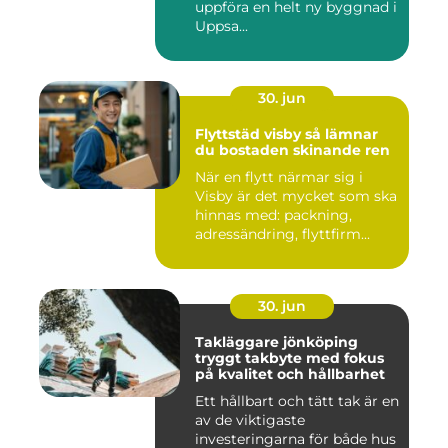
uppföra en helt ny byggnad i
Uppsa...
30. jun
Flyttstäd visby så lämnar
du bostaden skinande ren
När en flytt närmar sig i
Visby är det mycket som ska
hinnas med: packning,
adressändring, flyttfirm...
30. jun
Takläggare jönköping
tryggt takbyte med fokus
på kvalitet och hållbarhet
Ett hållbart och tätt tak är en
av de viktigaste
investeringarna för både hus