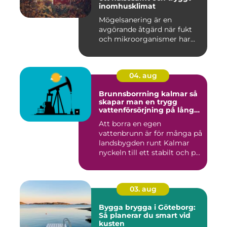
inomhusklimat
Mögelsanering är en
avgörande åtgärd när fukt
och mikroorganismer har...
04. aug
Brunnsborrning kalmar så
skapar man en trygg
vattenförsörjning på lång
sikt
Att borra en egen
vattenbrunn är för många på
landsbygden runt Kalmar
nyckeln till ett stabilt och p...
03. aug
Bygga brygga i Göteborg:
Så planerar du smart vid
kusten