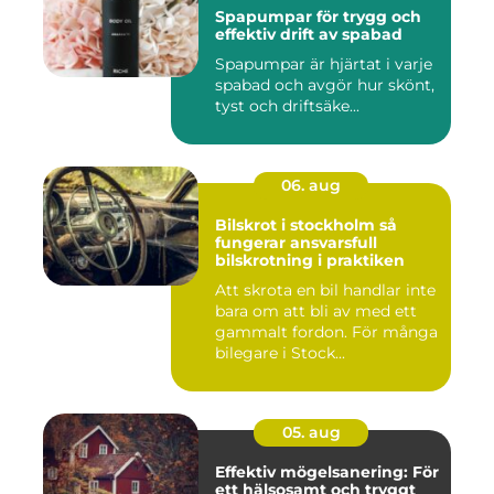
Spapumpar för trygg och
effektiv drift av spabad
Spapumpar är hjärtat i varje
spabad och avgör hur skönt,
tyst och driftsäke...
06. aug
Bilskrot i stockholm så
fungerar ansvarsfull
bilskrotning i praktiken
Att skrota en bil handlar inte
bara om att bli av med ett
gammalt fordon. För många
bilegare i Stock...
05. aug
Effektiv mögelsanering: För
ett hälsosamt och tryggt