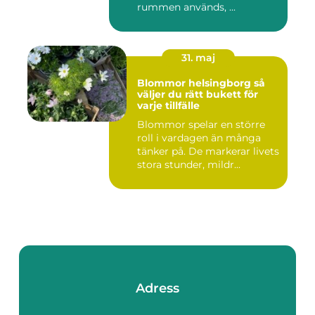
rummen används, ...
31. maj
Blommor helsingborg så
väljer du rätt bukett för
varje tillfälle
Blommor spelar en större
roll i vardagen än många
tänker på. De markerar livets
stora stunder, mildr...
Adress