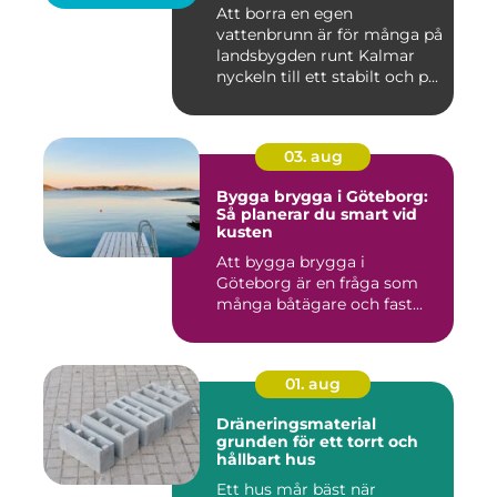
sikt
Att borra en egen
vattenbrunn är för många på
landsbygden runt Kalmar
nyckeln till ett stabilt och p...
03. aug
Bygga brygga i Göteborg:
Så planerar du smart vid
kusten
Att bygga brygga i
Göteborg är en fråga som
många båtägare och fast...
01. aug
Dräneringsmaterial
grunden för ett torrt och
hållbart hus
Ett hus mår bäst när