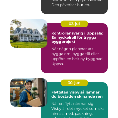
Den påverkar hur en
fastighet ...
02. jul
Kontrollansvarig i Uppsala:
En nyckelroll för trygga
byggprojekt
När någon planerar att
bygga om, bygga till eller
uppföra en helt ny byggnad i
Uppsa...
30. jun
Flyttstäd visby så lämnar
du bostaden skinande ren
När en flytt närmar sig i
Visby är det mycket som ska
hinnas med: packning,