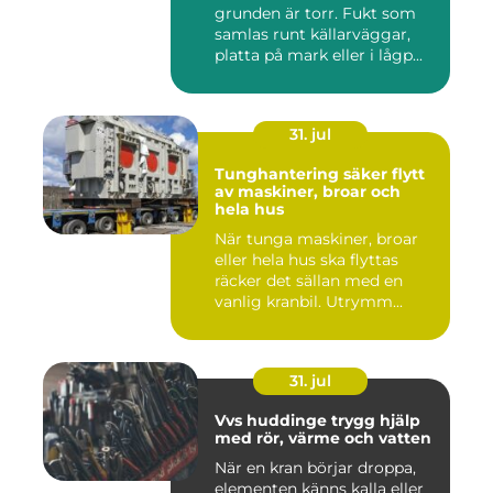
grunden är torr. Fukt som
samlas runt källarväggar,
platta på mark eller i lågp...
31. jul
Tunghantering säker flytt
av maskiner, broar och
hela hus
När tunga maskiner, broar
eller hela hus ska flyttas
räcker det sällan med en
vanlig kranbil. Utrymm...
31. jul
Vvs huddinge trygg hjälp
med rör, värme och vatten
När en kran börjar droppa,
elementen känns kalla eller