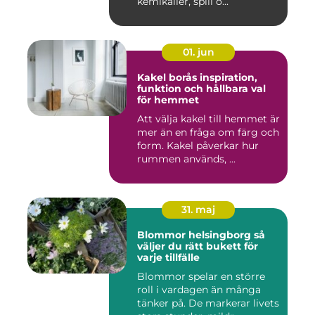
kemikalier, spill o...
01. jun
Kakel borås inspiration,
funktion och hållbara val
för hemmet
Att välja kakel till hemmet är
mer än en fråga om färg och
form. Kakel påverkar hur
rummen används, ...
31. maj
Blommor helsingborg så
väljer du rätt bukett för
varje tillfälle
Blommor spelar en större
roll i vardagen än många
tänker på. De markerar livets