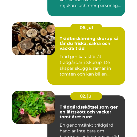
mjukare och mer personlig
ge...
06. jul
Trädbeskärning skurup så
får du friska, säkra och
vackra träd
Träd ger karaktär åt
trädgårdar i Skurup. De
skapar skugga, ramar in
tomten och kan bli en
tillgång ...
02. jul
Trädgårdsskötsel som ger
en lättskött och vacker
tomt året runt
En genomtänkt trädgård
handlar inte bara om
blommor och prydnadsträd.