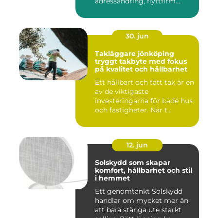
adressändring, flyttfirm...
30. jun
Takläggare jönköping
tryggt takbyte med fokus
på kvalitet och hållbarhet
Ett hållbart och tätt tak är en
av de viktigaste
investeringarna för både hus
och fastigheter. När t...
12. jun
Solskydd som skapar
komfort, hållbarhet och stil
i hemmet
Ett genomtänkt Solskydd
handlar om mycket mer än
att bara stänga ute starkt