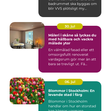
badrummet ska byggas om
blir VVS plötsligt my...
30. jul
Måleri i skåne så lyckas du
med hållbara och vackra
målade ytor
En välmålad fasad eller ett
omsorgsfullt renoverat
vardagsrum gör mer än att
bara se trevligt ut. Fä...
06. jul
Blommor i Stockholm: En
levande stad i färg
Blommor i Stockholm
handlar om hur en storstad
kan kännas varmare,