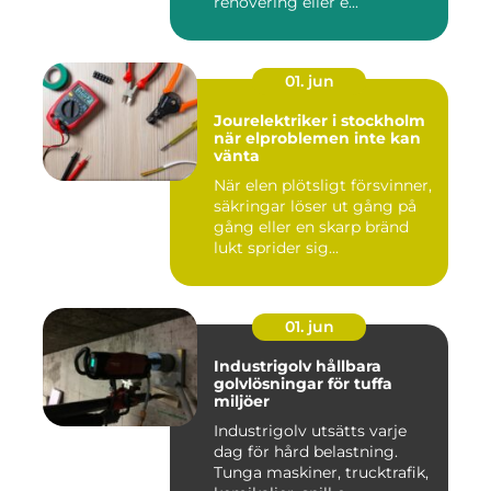
renovering eller e...
01. jun
Jourelektriker i stockholm
när elproblemen inte kan
vänta
När elen plötsligt försvinner,
säkringar löser ut gång på
gång eller en skarp bränd
lukt sprider sig...
01. jun
Industrigolv hållbara
golvlösningar för tuffa
miljöer
Industrigolv utsätts varje
dag för hård belastning.
Tunga maskiner, trucktrafik,