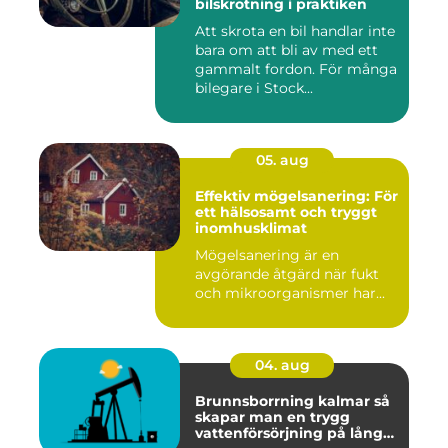
bilskrotning i praktiken
Att skrota en bil handlar inte
bara om att bli av med ett
gammalt fordon. För många
bilegare i Stock...
05. aug
Effektiv mögelsanering: För
ett hälsosamt och tryggt
inomhusklimat
Mögelsanering är en
avgörande åtgärd när fukt
och mikroorganismer har...
04. aug
Brunnsborrning kalmar så
skapar man en trygg
vattenförsörjning på lång