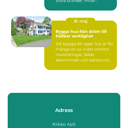
stora stunder, mildr...
31. maj
Bygga hus från dröm till
hållbar verklighet
Att bygga ett eget hus är för
många en av livets största
investeringar, både
ekonomiskt och känslomä...
Adress