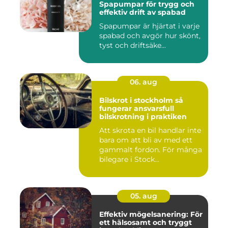
Spapumpar för trygg och
effektiv drift av spabad
Spapumpar är hjärtat i varje
spabad och avgör hur skönt,
tyst och driftsäke...
06. aug
Bilskrot i stockholm så
fungerar ansvarsfull
bilskrotning i praktiken
Att skrota en bil handlar inte
bara om att bli av med ett
gammalt fordon. För många
bilegare i Stock...
05. aug
Effektiv mögelsanering: För
ett hälsosamt och tryggt