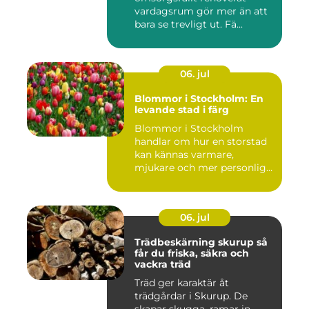
vardagsrum gör mer än att
bara se trevligt ut. Fä...
06. jul
Blommor i Stockholm: En
levande stad i färg
Blommor i Stockholm
handlar om hur en storstad
kan kännas varmare,
mjukare och mer personlig
ge...
06. jul
Trädbeskärning skurup så
får du friska, säkra och
vackra träd
Träd ger karaktär åt
trädgårdar i Skurup. De