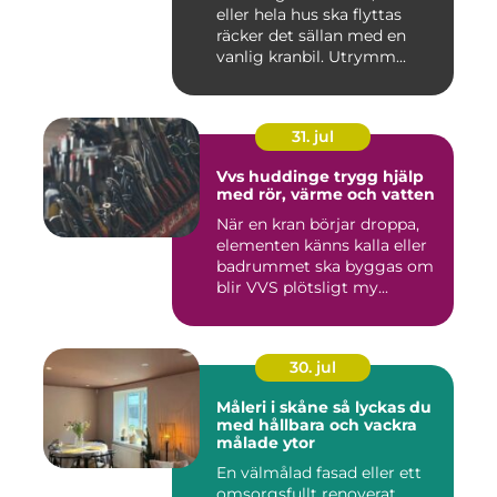
eller hela hus ska flyttas
räcker det sällan med en
vanlig kranbil. Utrymm...
31. jul
Vvs huddinge trygg hjälp
med rör, värme och vatten
När en kran börjar droppa,
elementen känns kalla eller
badrummet ska byggas om
blir VVS plötsligt my...
30. jul
Måleri i skåne så lyckas du
med hållbara och vackra
målade ytor
En välmålad fasad eller ett
omsorgsfullt renoverat