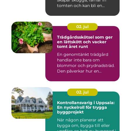
skapar skugga, ramar in
tomten och kan bli en
tillgång ...
02. jul
Trädgårdsskötsel som ger
en lättskött och vacker
tomt året runt
En genomtänkt trädgård
handlar inte bara om
blommor och prydnadsträd.
Den påverkar hur en
fastighet ...
02. jul
Kontrollansvarig i Uppsala:
En nyckelroll för trygga
byggprojekt
När någon planerar att
bygga om, bygga till eller