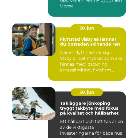
uppföra en helt ny byggnad i
Uppsa...
30. jun
Flyttstäd visby så lämnar
du bostaden skinande ren
När en flytt närmar sig i
Visby är det mycket som ska
hinnas med: packning,
adressändring, flyttfirm...
30. jun
Takläggare jönköping
tryggt takbyte med fokus
på kvalitet och hållbarhet
Ett hållbart och tätt tak är en
av de viktigaste
investeringarna för både hus