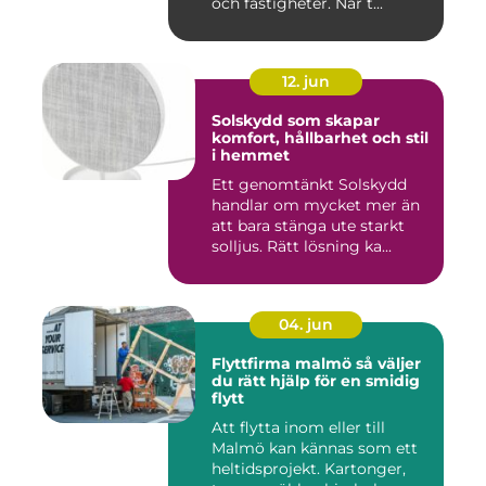
och fastigheter. När t...
12. jun
Solskydd som skapar
komfort, hållbarhet och stil
i hemmet
Ett genomtänkt Solskydd
handlar om mycket mer än
att bara stänga ute starkt
solljus. Rätt lösning ka...
04. jun
Flyttfirma malmö så väljer
du rätt hjälp för en smidig
flytt
Att flytta inom eller till
Malmö kan kännas som ett
heltidsprojekt. Kartonger,