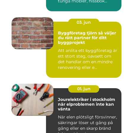
tunga möbler, hissbok...
03. jun
Byggföretag tjörn så väljer
du rätt partner för ditt
byggprojekt
Att anlita ett byggföretag är
ett stort steg, oavsett om
det handlar om en mindre
renovering eller e...
01. jun
Jourelektriker i stockholm
när elproblemen inte kan
vänta
När elen plötsligt försvinner,
säkringar löser ut gång på
gång eller en skarp bränd