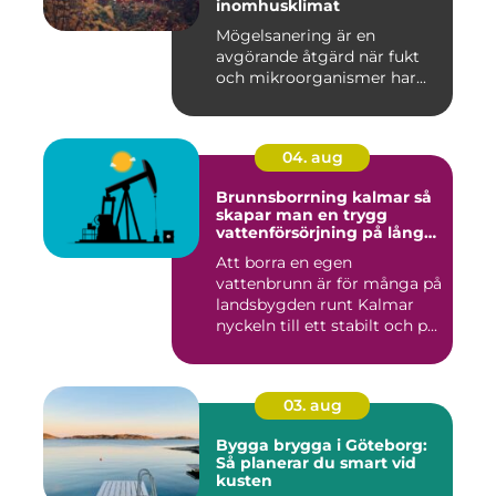
inomhusklimat
Mögelsanering är en
avgörande åtgärd när fukt
och mikroorganismer har...
04. aug
Brunnsborrning kalmar så
skapar man en trygg
vattenförsörjning på lång
sikt
Att borra en egen
vattenbrunn är för många på
landsbygden runt Kalmar
nyckeln till ett stabilt och p...
03. aug
Bygga brygga i Göteborg:
Så planerar du smart vid
kusten