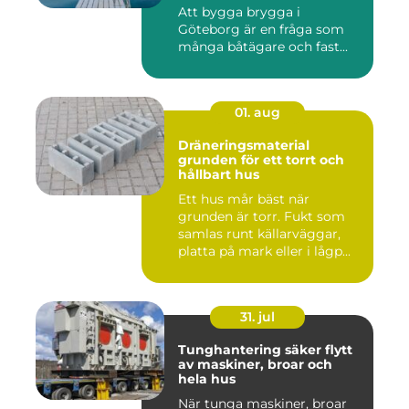
Att bygga brygga i
Göteborg är en fråga som
många båtägare och fast...
01. aug
Dräneringsmaterial
grunden för ett torrt och
hållbart hus
Ett hus mår bäst när
grunden är torr. Fukt som
samlas runt källarväggar,
platta på mark eller i lågp...
31. jul
Tunghantering säker flytt
av maskiner, broar och
hela hus
När tunga maskiner, broar