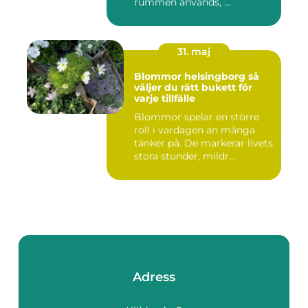
rummen används, ...
31. maj
Blommor helsingborg så
väljer du rätt bukett för
varje tillfälle
Blommor spelar en större
roll i vardagen än många
tänker på. De markerar livets
stora stunder, mildr...
Adress