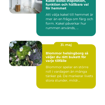
Kakel borås inspiration,
funktion och hållbara val
för hemmet
Att välja kakel till hemmet är
mer än en fråga om färg och
form. Kakel påverkar hur
rummen används, ...
31. maj
Blommor helsingborg så
väljer du rätt bukett för
varje tillfälle
Blommor spelar en större
roll i vardagen än många
tänker på. De markerar livets
stora stunder, mildr...