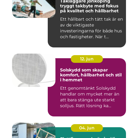
Takläggare jönköping
tryggt takbyte med fokus
på kvalitet och hållbarhet
Ett hållbart och tätt tak är en
av de viktigaste
investeringarna för både hus
och fastigheter. När t...
12. jun
Solskydd som skapar
komfort, hållbarhet och stil
i hemmet
Ett genomtänkt Solskydd
handlar om mycket mer än
att bara stänga ute starkt
solljus. Rätt lösning ka...
04. jun