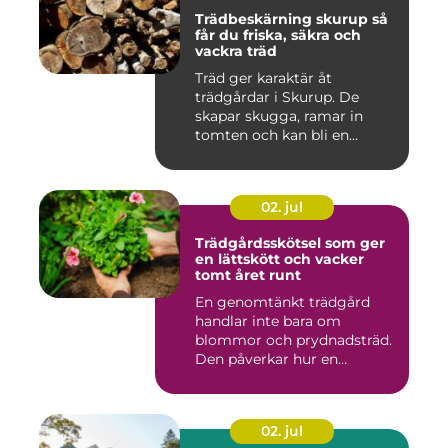
Trädbeskärning skurup så
får du friska, säkra och
vackra träd
Träd ger karaktär åt
trädgårdar i Skurup. De
skapar skugga, ramar in
tomten och kan bli en
tillgång ...
02. jul
Trädgårdsskötsel som ger
en lättskött och vacker
tomt året runt
En genomtänkt trädgård
handlar inte bara om
blommor och prydnadsträd.
Den påverkar hur en
fastighet ...
02. jul