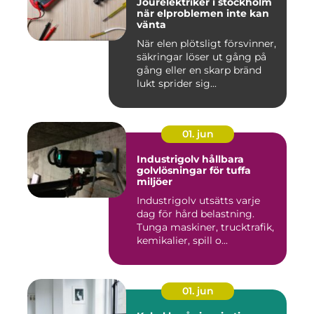
Jourelektriker i stockholm
när elproblemen inte kan
vänta
När elen plötsligt försvinner,
säkringar löser ut gång på
gång eller en skarp bränd
lukt sprider sig...
01. jun
Industrigolv hållbara
golvlösningar för tuffa
miljöer
Industrigolv utsätts varje
dag för hård belastning.
Tunga maskiner, trucktrafik,
kemikalier, spill o...
01. jun