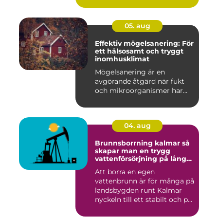
05. aug
Effektiv mögelsanering: För
ett hälsosamt och tryggt
inomhusklimat
Mögelsanering är en
avgörande åtgärd när fukt
och mikroorganismer har...
04. aug
Brunnsborrning kalmar så
skapar man en trygg
vattenförsörjning på lång
sikt
Att borra en egen
vattenbrunn är för många på
landsbygden runt Kalmar
nyckeln till ett stabilt och p...