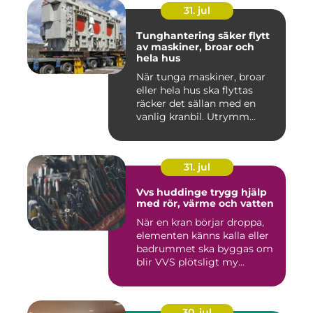
31. jul
Tunghantering säker flytt
av maskiner, broar och
hela hus
När tunga maskiner, broar
eller hela hus ska flyttas
räcker det sällan med en
vanlig kranbil. Utrymm...
31. jul
Vvs huddinge trygg hjälp
med rör, värme och vatten
När en kran börjar droppa,
elementen känns kalla eller
badrummet ska byggas om
blir VVS plötsligt my...
30. jul