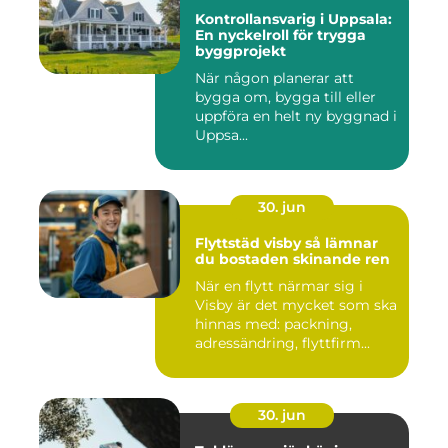
Kontrollansvarig i Uppsala:
En nyckelroll för trygga
byggprojekt
När någon planerar att
bygga om, bygga till eller
uppföra en helt ny byggnad i
Uppsa...
30. jun
Flyttstäd visby så lämnar
du bostaden skinande ren
När en flytt närmar sig i
Visby är det mycket som ska
hinnas med: packning,
adressändring, flyttfirm...
30. jun