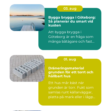
03. aug
Bygga brygga i Göteborg:
Så planerar du smart vid
kusten
Att bygga brygga i
Göteborg är en fråga som
många båtägare och fast...
01. aug
Dräneringsmaterial
grunden för ett torrt och
hållbart hus
Ett hus mår bäst när
grunden är torr. Fukt som
samlas runt källarväggar,
platta på mark eller i lågp...