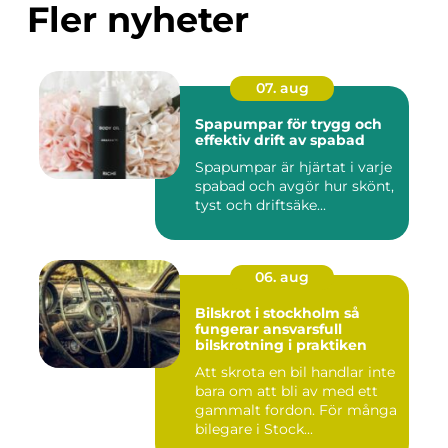
Fler nyheter
07. aug
Spapumpar för trygg och
effektiv drift av spabad
Spapumpar är hjärtat i varje
spabad och avgör hur skönt,
tyst och driftsäke...
06. aug
Bilskrot i stockholm så
fungerar ansvarsfull
bilskrotning i praktiken
Att skrota en bil handlar inte
bara om att bli av med ett
gammalt fordon. För många
bilegare i Stock...