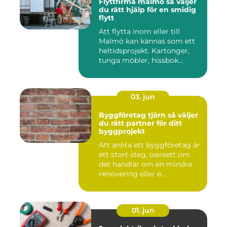
Flyttfirma malmö så väljer
du rätt hjälp för en smidig
flytt
Att flytta inom eller till
Malmö kan kännas som ett
heltidsprojekt. Kartonger,
tunga möbler, hissbok...
03. jun
Byggföretag tjörn så väljer
du rätt partner för ditt
byggprojekt
Att anlita ett byggföretag är
ett stort steg, oavsett om
det handlar om en mindre
renovering eller e...
01. jun