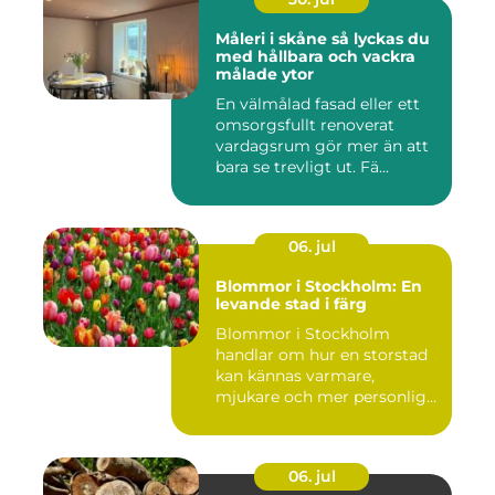
Måleri i skåne så lyckas du
med hållbara och vackra
målade ytor
En välmålad fasad eller ett
omsorgsfullt renoverat
vardagsrum gör mer än att
bara se trevligt ut. Fä...
06. jul
Blommor i Stockholm: En
levande stad i färg
Blommor i Stockholm
handlar om hur en storstad
kan kännas varmare,
mjukare och mer personlig
ge...
06. jul