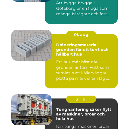
Att bygga brygga i
Göteborg är en fråga som
många båtägare och fast...
01. aug
Dräneringsmaterial
grunden för ett torrt och
hållbart hus
Ett hus mår bäst när
grunden är torr. Fukt som
samlas runt källarväggar,
platta på mark eller i lågp...
31. jul
Tunghantering säker flytt
av maskiner, broar och
hela hus
När tunga maskiner, broar