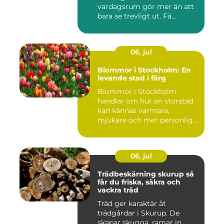
vardagsrum gör mer än att
bara se trevligt ut. Fä...
06. jul
Blommor i Stockholm: En
levande stad i färg
Blommor i Stockholm
handlar om hur en storstad
kan kännas varmare,
mjukare och mer personlig
ge...
06. jul
Trädbeskärning skurup så
får du friska, säkra och
vackra träd
Träd ger karaktär åt
trädgårdar i Skurup. De
skapar skugga, ramar in