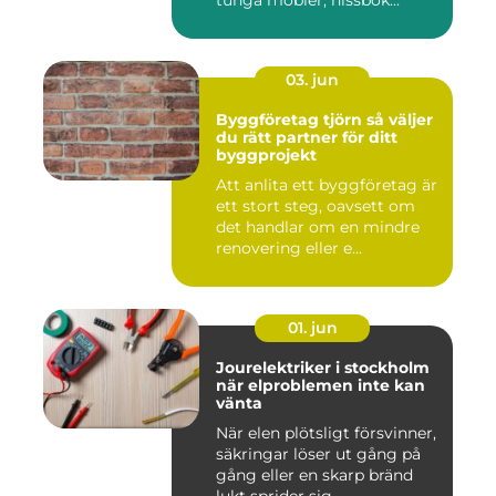
tunga möbler, hissbok...
03. jun
Byggföretag tjörn så väljer
du rätt partner för ditt
byggprojekt
Att anlita ett byggföretag är
ett stort steg, oavsett om
det handlar om en mindre
renovering eller e...
01. jun
Jourelektriker i stockholm
när elproblemen inte kan
vänta
När elen plötsligt försvinner,
säkringar löser ut gång på
gång eller en skarp bränd