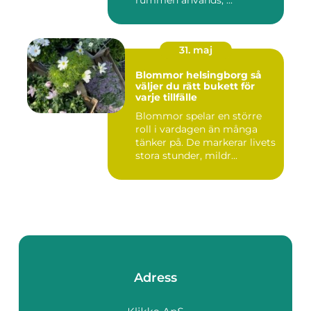
rummen används, ...
31. maj
Blommor helsingborg så
väljer du rätt bukett för
varje tillfälle
Blommor spelar en större
roll i vardagen än många
tänker på. De markerar livets
stora stunder, mildr...
Adress