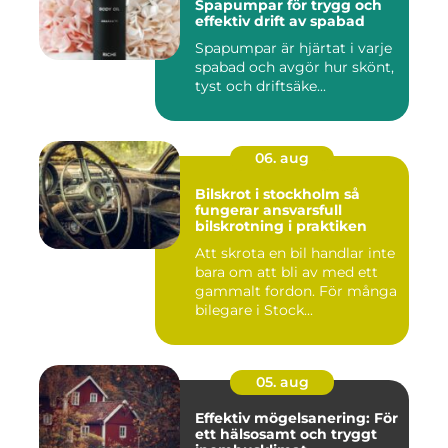
Spapumpar för trygg och
effektiv drift av spabad
Spapumpar är hjärtat i varje
spabad och avgör hur skönt,
tyst och driftsäke...
06. aug
Bilskrot i stockholm så
fungerar ansvarsfull
bilskrotning i praktiken
Att skrota en bil handlar inte
bara om att bli av med ett
gammalt fordon. För många
bilegare i Stock...
05. aug
Effektiv mögelsanering: För
ett hälsosamt och tryggt