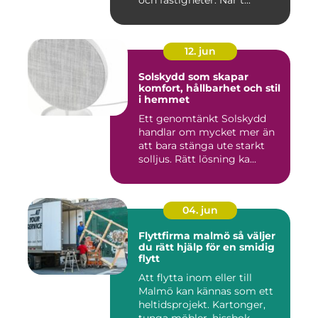
och fastigheter. När t...
12. jun
Solskydd som skapar
komfort, hållbarhet och stil
i hemmet
Ett genomtänkt Solskydd
handlar om mycket mer än
att bara stänga ute starkt
solljus. Rätt lösning ka...
04. jun
Flyttfirma malmö så väljer
du rätt hjälp för en smidig
flytt
Att flytta inom eller till
Malmö kan kännas som ett
heltidsprojekt. Kartonger,