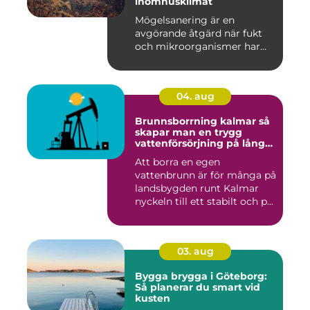
inomhusklimat
Mögelsanering är en
avgörande åtgärd när fukt
och mikroorganismer har...
04. aug
Brunnsborrning kalmar så
skapar man en trygg
vattenförsörjning på lång
sikt
Att borra en egen
vattenbrunn är för många på
landsbygden runt Kalmar
nyckeln till ett stabilt och p...
03. aug
Bygga brygga i Göteborg:
Så planerar du smart vid
kusten