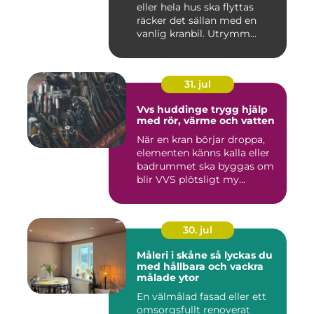
eller hela hus ska flyttas
räcker det sällan med en
vanlig kranbil. Utrymm...
31. jul
Vvs huddinge trygg hjälp
med rör, värme och vatten
När en kran börjar droppa,
elementen känns kalla eller
badrummet ska byggas om
blir VVS plötsligt my...
30. jul
Måleri i skåne så lyckas du
med hållbara och vackra
målade ytor
En välmålad fasad eller ett
omsorgsfullt renoverat