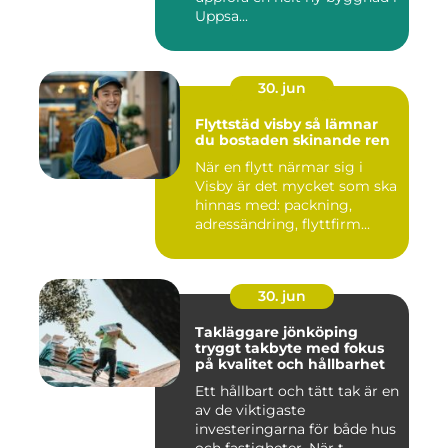
Uppsa...
30. jun
Flyttstäd visby så lämnar
du bostaden skinande ren
När en flytt närmar sig i
Visby är det mycket som ska
hinnas med: packning,
adressändring, flyttfirm...
30. jun
Takläggare jönköping
tryggt takbyte med fokus
på kvalitet och hållbarhet
Ett hållbart och tätt tak är en
av de viktigaste
investeringarna för både hus