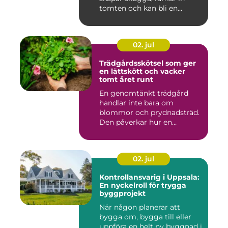
tomten och kan bli en
tillgång ...
02. jul
Trädgårdsskötsel som ger
en lättskött och vacker
tomt året runt
En genomtänkt trädgård
handlar inte bara om
blommor och prydnadsträd.
Den påverkar hur en
fastighet ...
02. jul
Kontrollansvarig i Uppsala:
En nyckelroll för trygga
byggprojekt
När någon planerar att
bygga om, bygga till eller
uppföra en helt ny byggnad i