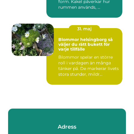
form. Kakel påverkar hur
rummen används, ...
31. maj
Blommor helsingborg så
väljer du rätt bukett för
varje tillfälle
Blommor spelar en större
roll i vardagen än många
tänker på. De markerar livets
stora stunder, mildr...
Adress