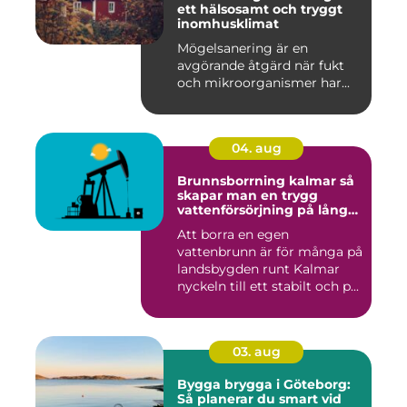
ett hälsosamt och tryggt
inomhusklimat
Mögelsanering är en
avgörande åtgärd när fukt
och mikroorganismer har...
04. aug
Brunnsborrning kalmar så
skapar man en trygg
vattenförsörjning på lång
sikt
Att borra en egen
vattenbrunn är för många på
landsbygden runt Kalmar
nyckeln till ett stabilt och p...
03. aug
Bygga brygga i Göteborg:
Så planerar du smart vid