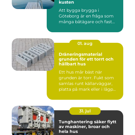
kusten
Att bygga brygga i
Göteborg är en fråga som
många båtägare och fast...
01. aug
Dräneringsmaterial
grunden för ett torrt och
hållbart hus
Ett hus mår bäst när
grunden är torr. Fukt som
samlas runt källarväggar,
platta på mark eller i lågp...
31. jul
Tunghantering säker flytt
av maskiner, broar och
hela hus