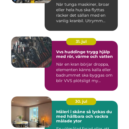
När tunga maskiner, broar
eller hela hus ska flyttas
räcker det sällan med en
vanlig kranbil. Utrymm...
31. jul
Vvs huddinge trygg hjälp
med rör, värme och vatten
När en kran börjar droppa,
elementen känns kalla eller
badrummet ska byggas om
blir VVS plötsligt my...
30. jul
Måleri i skåne så lyckas du
med hållbara och vackra
målade ytor
En välmålad fasad eller ett