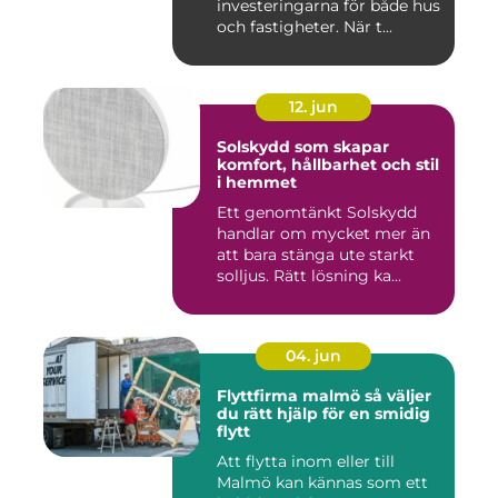
investeringarna för både hus
och fastigheter. När t...
12. jun
Solskydd som skapar
komfort, hållbarhet och stil
i hemmet
Ett genomtänkt Solskydd
handlar om mycket mer än
att bara stänga ute starkt
solljus. Rätt lösning ka...
04. jun
Flyttfirma malmö så väljer
du rätt hjälp för en smidig
flytt
Att flytta inom eller till
Malmö kan kännas som ett