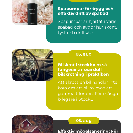
Spapumpar för trygg och
effektiv drift av spabad
Spapumpar är hjärtat i varje
spabad och avgör hur skönt,
tyst och driftsäke...
06. aug
Bilskrot i stockholm så
fungerar ansvarsfull
bilskrotning i praktiken
Att skrota en bil handlar inte
bara om att bli av med ett
gammalt fordon. För många
bilegare i Stock...
05. aug
Effektiv mögelsanering: För