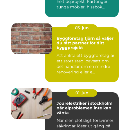
heltidsprojekt. Kartonger,
tunga möbler, hissbok...
03. jun
Byggföretag tjörn så väljer
du rätt partner för ditt
byggprojekt
Att anlita ett byggföretag är
ett stort steg, oavsett om
det handlar om en mindre
renovering eller e...
01. jun
Jourelektriker i stockholm
när elproblemen inte kan
vänta
När elen plötsligt försvinner,
säkringar löser ut gång på