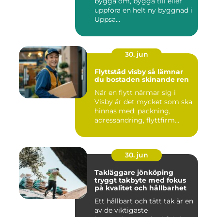
bygga om, bygga till eller
uppföra en helt ny byggnad i
Uppsa...
30. jun
Flyttstäd visby så lämnar
du bostaden skinande ren
När en flytt närmar sig i
Visby är det mycket som ska
hinnas med: packning,
adressändring, flyttfirm...
30. jun
Takläggare jönköping
tryggt takbyte med fokus
på kvalitet och hållbarhet
Ett hållbart och tätt tak är en
av de viktigaste