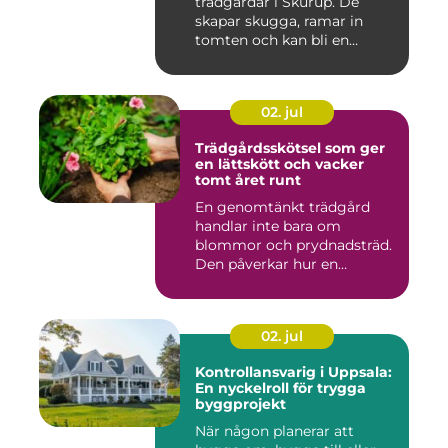
trädgårdar i Skurup. De
skapar skugga, ramar in
tomten och kan bli en
tillgång ...
02. jul
Trädgårdsskötsel som ger
en lättskött och vacker
tomt året runt
En genomtänkt trädgård
handlar inte bara om
blommor och prydnadsträd.
Den påverkar hur en
fastighet ...
02. jul
Kontrollansvarig i Uppsala:
En nyckelroll för trygga
byggprojekt
När någon planerar att