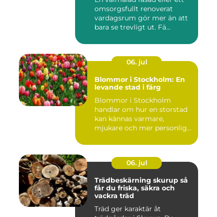
omsorgsfullt renoverat
vardagsrum gör mer än att
bara se trevligt ut. Fä...
06. jul
Blommor i Stockholm: En
levande stad i färg
Blommor i Stockholm
handlar om hur en storstad
kan kännas varmare,
mjukare och mer personlig
ge...
06. jul
Trädbeskärning skurup så
får du friska, säkra och
vackra träd
Träd ger karaktär åt