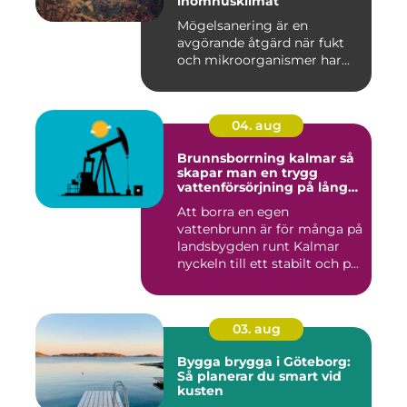
inomhusklimat
Mögelsanering är en
avgörande åtgärd när fukt
och mikroorganismer har...
04. aug
Brunnsborrning kalmar så
skapar man en trygg
vattenförsörjning på lång
sikt
Att borra en egen
vattenbrunn är för många på
landsbygden runt Kalmar
nyckeln till ett stabilt och p...
03. aug
Bygga brygga i Göteborg:
Så planerar du smart vid
kusten