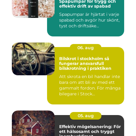
Spapumpar för trygg och
effektiv drift av spabad
Spapumpar är hjärtat i varje
spabad och avgör hur skönt,
tyst och driftsäke...
06. aug
Bilskrot i stockholm så
fungerar ansvarsfull
bilskrotning i praktiken
Att skrota en bil handlar inte
bara om att bli av med ett
gammalt fordon. För många
bilegare i Stock...
05. aug
Effektiv mögelsanering: För
ett hälsosamt och tryggt