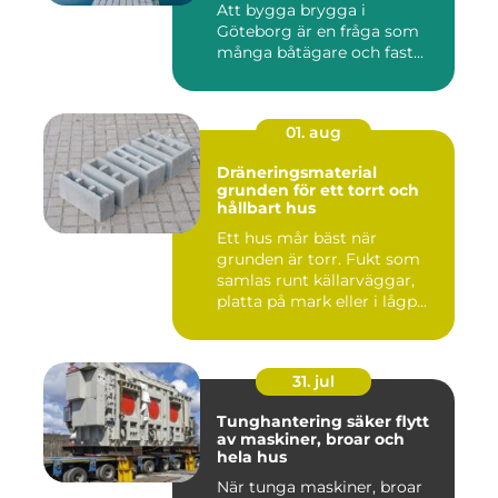
Att bygga brygga i
Göteborg är en fråga som
många båtägare och fast...
01. aug
Dräneringsmaterial
grunden för ett torrt och
hållbart hus
Ett hus mår bäst när
grunden är torr. Fukt som
samlas runt källarväggar,
platta på mark eller i lågp...
31. jul
Tunghantering säker flytt
av maskiner, broar och
hela hus
När tunga maskiner, broar