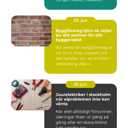
03. jun
Byggföretag tjörn så väljer
du rätt partner för ditt
byggprojekt
Att anlita ett byggföretag är
ett stort steg, oavsett om
det handlar om en mindre
renovering eller e...
01. jun
Jourelektriker i stockholm
när elproblemen inte kan
vänta
När elen plötsligt försvinner,
säkringar löser ut gång på
gång eller en skarp bränd
lukt sprider sig...