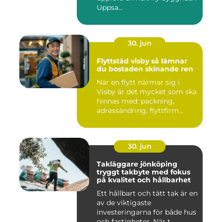
Uppsa...
30. jun
Flyttstäd visby så lämnar
du bostaden skinande ren
När en flytt närmar sig i
Visby är det mycket som ska
hinnas med: packning,
adressändring, flyttfirm...
30. jun
Takläggare jönköping
tryggt takbyte med fokus
på kvalitet och hållbarhet
Ett hållbart och tätt tak är en
av de viktigaste
investeringarna för både hus
och fastigheter. När t...