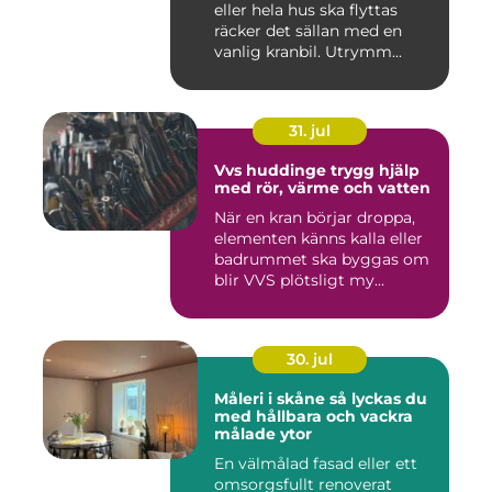
eller hela hus ska flyttas
räcker det sällan med en
vanlig kranbil. Utrymm...
31. jul
Vvs huddinge trygg hjälp
med rör, värme och vatten
När en kran börjar droppa,
elementen känns kalla eller
badrummet ska byggas om
blir VVS plötsligt my...
30. jul
Måleri i skåne så lyckas du
med hållbara och vackra
målade ytor
En välmålad fasad eller ett
omsorgsfullt renoverat