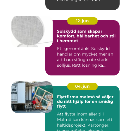
12. jun
Solskydd som skapar
komfort, hållbarhet och stil
i hemmet
Ett genomtänkt Solskydd
handlar om mycket mer än
att bara stänga ute starkt
solljus. Rätt lösning ka...
04. jun
Flyttfirma malmö så väljer
du rätt hjälp för en smidig
flytt
Att flytta inom eller till
Malmö kan kännas som ett
heltidsprojekt. Kartonger,
tunga möbler, hissbok...