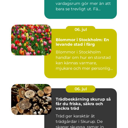
vardagsrum gör mer än att
bara se trevligt ut. Fä...
06. jul
Blommor i Stockholm: En
levande stad i färg
Blommor i Stockholm
handlar om hur en storstad
kan kännas varmare,
mjukare och mer personlig
ge...
06. jul
Trädbeskärning skurup så
får du friska, säkra och
vackra träd
Träd ger karaktär åt
trädgårdar i Skurup. De
skapar skugga, ramar in