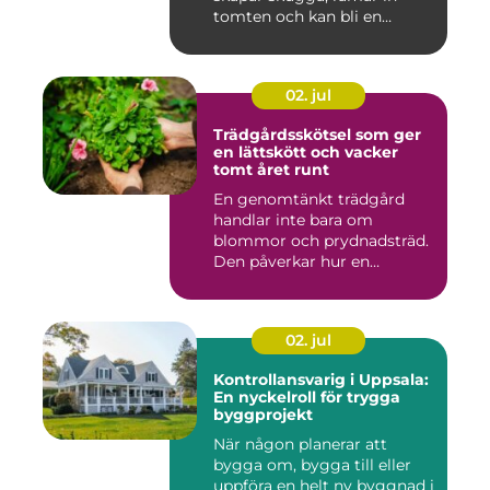
tomten och kan bli en
tillgång ...
02. jul
Trädgårdsskötsel som ger
en lättskött och vacker
tomt året runt
En genomtänkt trädgård
handlar inte bara om
blommor och prydnadsträd.
Den påverkar hur en
fastighet ...
02. jul
Kontrollansvarig i Uppsala:
En nyckelroll för trygga
byggprojekt
När någon planerar att
bygga om, bygga till eller
uppföra en helt ny byggnad i