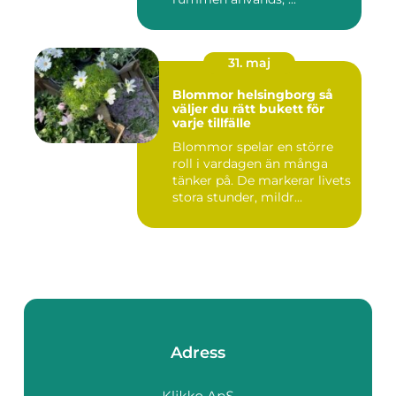
31. maj
Blommor helsingborg så
väljer du rätt bukett för
varje tillfälle
Blommor spelar en större
roll i vardagen än många
tänker på. De markerar livets
stora stunder, mildr...
Adress