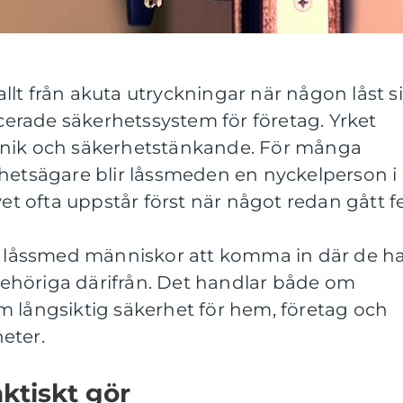
llt från akuta utryckningar när någon låst s
ncerade säkerhetssystem för företag. Yrket
knik och säkerhetstänkande. För många
ghetsägare blir låssmeden en nyckelperson i
 ofta uppstår först när något redan gått fe
en låssmed människor att komma in där de h
 obehöriga därifrån. Det handlar både om
m långsiktig säkerhet för hem, företag och
eter.
ktiskt gör