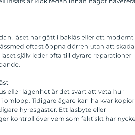
nell insats är klok redan innan något haverera
dan, låset har gått i baklås eller ett modernt
 låssmed oftast öppna dörren utan att skada
åset själv leder ofta till dyrare reparationer
ipande.
äst
dhus eller lägenhet är det svårt att veta hur
i omlopp. Tidigare ägare kan ha kvar kopior
digare hyresgäster. Ett låsbyte eller
er kontroll över vem som faktiskt har nycke