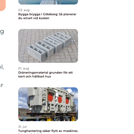
03. aug
Bygga brygga i Göteborg: Så planerar
du smart vid kusten
ig
l.
01. aug
Dräneringsmaterial grunden för ett
torrt och hållbart hus
ar
31. jul
Tunghantering säker flytt av maskiner,