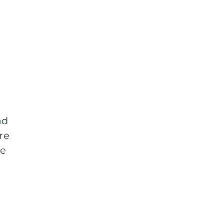
åd
re
re