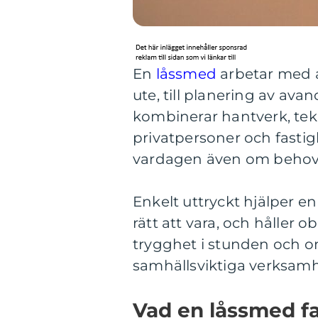
En
låssmed
arbetar med a
ute, till planering av ava
kombinerar hantverk, te
privatpersoner och fasti
vardagen även om behovet
Enkelt uttryckt hjälper 
rätt att vara, och håller
trygghet i stunden och o
samhällsviktiga verksamh
Vad en låssmed fa