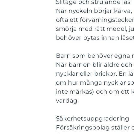
Slitage och strulande lås
När nyckeln börjar kärva, 
ofta ett förvarningstecke
smörja med rätt medel, j
behöver bytas innan låset
Barn som behöver egna n
När barnen blir äldre och
nycklar eller brickor. En
om hur många nycklar som
inte märkas) och om ett k
vardag.
Säkerhetsuppgradering
Försäkringsbolag ställer of