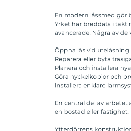
En modern låssmed gör be
Yrket har breddats i takt
avancerade. Några av de v
Öppna lås vid utelåsning
Reparera eller byta trasiga
Planera och installera ny
Göra nyckelkopior och p
Installera enklare larms
En central del av arbete
en bostad eller fastighet.
Ytterdörrens konstruktio