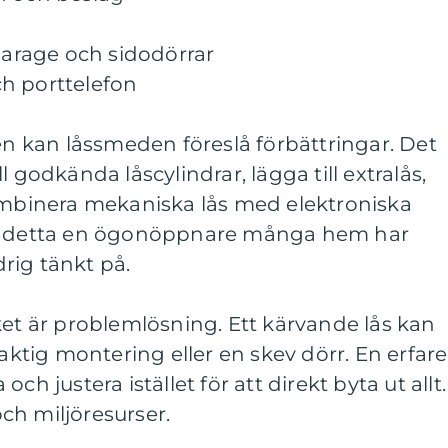
 garage och sidodörrar
h porttelefon
 kan låssmeden föreslå förbättringar. Det
l godkända låscylindrar, lägga till extralås,
kombinera mekaniska lås med elektroniska
ir detta en ögonöppnare många hem har
rig tänkt på.
ket är problemlösning. Ett kärvande lås kan
laktig montering eller en skev dörr. En erfar
ch justera istället för att direkt byta ut allt.
ch miljöresurser.