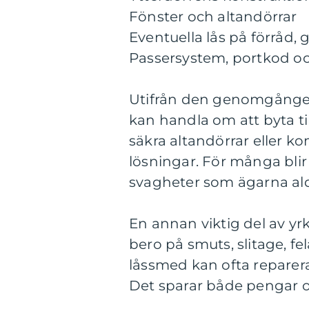
Fönster och altandörrar
Eventuella lås på förråd,
Passersystem, portkod oc
Utifrån den genomgången
kan handla om att byta til
säkra altandörrar eller 
lösningar. För många bl
svagheter som ägarna ald
En annan viktig del av yr
bero på smuts, slitage, fe
låssmed kan ofta reparera o
Det sparar både pengar o