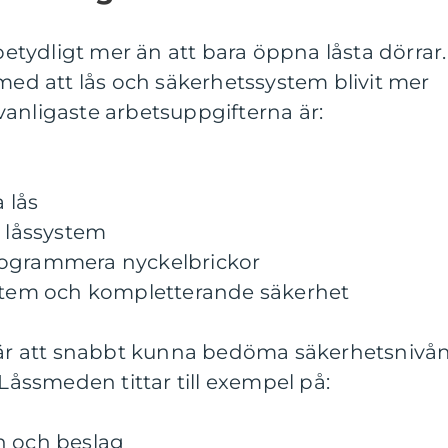
tydligt mer än att bara öppna låsta dörrar.
 med att lås och säkerhetssystem blivit mer
anligaste arbetsuppgifterna är:
 lås
a låssystem
rogrammera nyckelbrickor
ystem och kompletterande säkerhet
t är att snabbt kunna bedöma säkerhetsnivån
 Låssmeden tittar till exempel på:
n och beslag