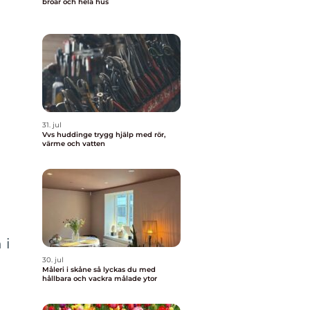
broar och hela hus
31. jul
Vvs huddinge trygg hjälp med rör,
värme och vatten
 i
30. jul
Måleri i skåne så lyckas du med
hållbara och vackra målade ytor