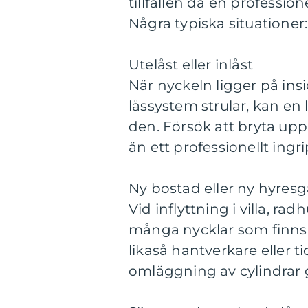
tillfällen då en professio
Några typiska situationer:
Utelåst eller inlåst
När nyckeln ligger på insi
låssystem strular, kan en
den. Försök att bryta upp l
än ett professionellt ingr
Ny bostad eller ny hyresg
Vid inflyttning i villa, ra
många nycklar som finns 
likaså hantverkare eller ti
omläggning av cylindrar g