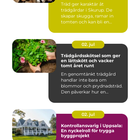
Träd ger karaktär åt
trädgårdar i Skurup. De
skapar skugga, ramar in
tomten och kan bli en
tillgång ...
02. jul
Trädgårdsskötsel som ger
en lättskött och vacker
tomt året runt
En genomtänkt trädgård
handlar inte bara om
blommor och prydnadsträd.
Den påverkar hur en
fastighet ...
02. jul
Kontrollansvarig i Uppsala:
En nyckelroll för trygga
byggprojekt