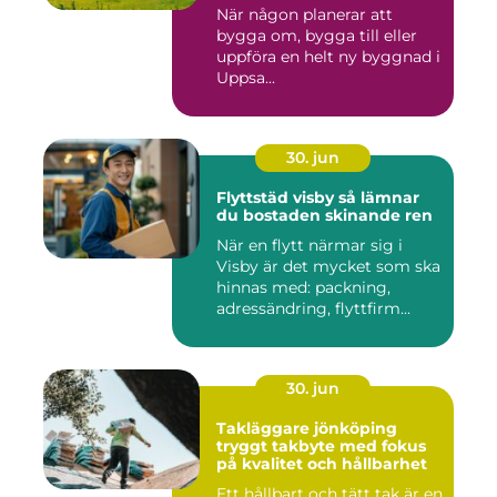
När någon planerar att
bygga om, bygga till eller
uppföra en helt ny byggnad i
Uppsa...
30. jun
Flyttstäd visby så lämnar
du bostaden skinande ren
När en flytt närmar sig i
Visby är det mycket som ska
hinnas med: packning,
adressändring, flyttfirm...
30. jun
Takläggare jönköping
tryggt takbyte med fokus
på kvalitet och hållbarhet
Ett hållbart och tätt tak är en