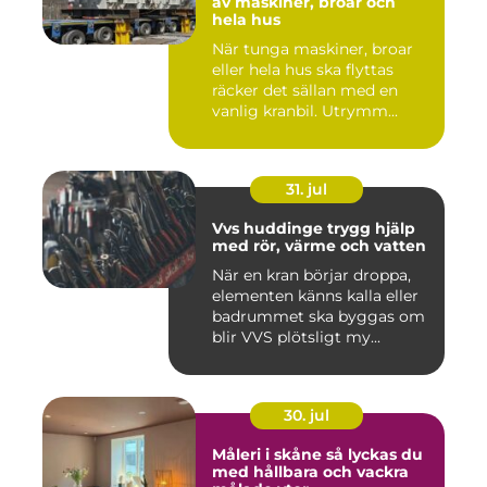
av maskiner, broar och
hela hus
När tunga maskiner, broar
eller hela hus ska flyttas
räcker det sällan med en
vanlig kranbil. Utrymm...
31. jul
Vvs huddinge trygg hjälp
med rör, värme och vatten
När en kran börjar droppa,
elementen känns kalla eller
badrummet ska byggas om
blir VVS plötsligt my...
30. jul
Måleri i skåne så lyckas du
med hållbara och vackra