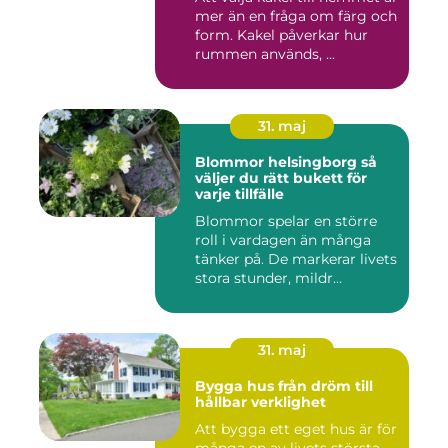
mer än en fråga om färg och
form. Kakel påverkar hur
rummen används, ...
31. maj
Blommor helsingborg så
väljer du rätt bukett för
varje tillfälle
Blommor spelar en större
roll i vardagen än många
tänker på. De markerar livets
stora stunder, mildr...
31. maj
Bygga hus från dröm till
hållbar verklighet
Att bygga ett eget hus är för
många en av livets största