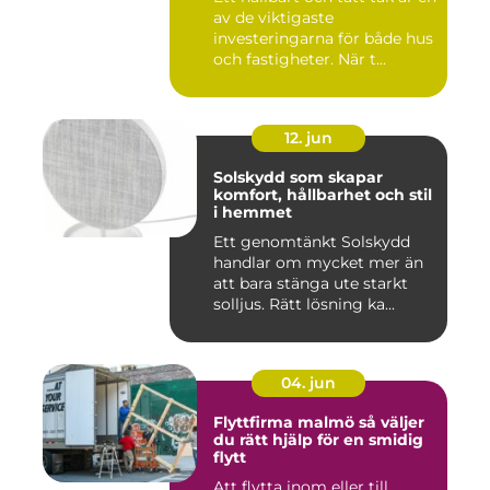
av de viktigaste
investeringarna för både hus
och fastigheter. När t...
12. jun
Solskydd som skapar
komfort, hållbarhet och stil
i hemmet
Ett genomtänkt Solskydd
handlar om mycket mer än
att bara stänga ute starkt
solljus. Rätt lösning ka...
04. jun
Flyttfirma malmö så väljer
du rätt hjälp för en smidig
flytt
Att flytta inom eller till