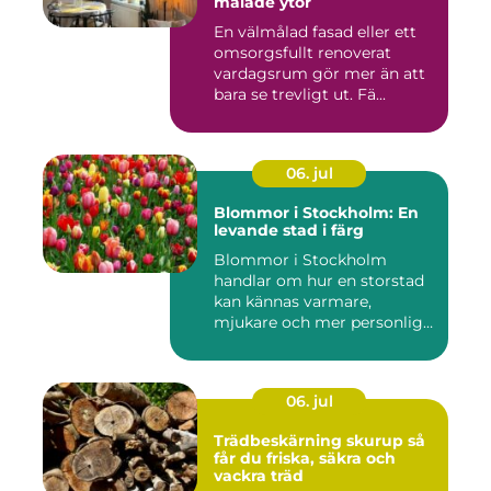
målade ytor
En välmålad fasad eller ett
omsorgsfullt renoverat
vardagsrum gör mer än att
bara se trevligt ut. Fä...
06. jul
Blommor i Stockholm: En
levande stad i färg
Blommor i Stockholm
handlar om hur en storstad
kan kännas varmare,
mjukare och mer personlig
ge...
06. jul
Trädbeskärning skurup så
får du friska, säkra och
vackra träd