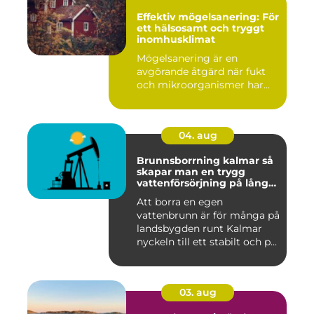
Effektiv mögelsanering: För
ett hälsosamt och tryggt
inomhusklimat
Mögelsanering är en
avgörande åtgärd när fukt
och mikroorganismer har...
04. aug
Brunnsborrning kalmar så
skapar man en trygg
vattenförsörjning på lång
sikt
Att borra en egen
vattenbrunn är för många på
landsbygden runt Kalmar
nyckeln till ett stabilt och p...
03. aug