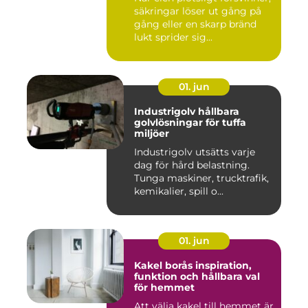
säkringar löser ut gång på
gång eller en skarp bränd
lukt sprider sig...
01. jun
Industrigolv hållbara
golvlösningar för tuffa
miljöer
Industrigolv utsätts varje
dag för hård belastning.
Tunga maskiner, trucktrafik,
kemikalier, spill o...
01. jun
Kakel borås inspiration,
funktion och hållbara val
för hemmet
Att välja kakel till hemmet är