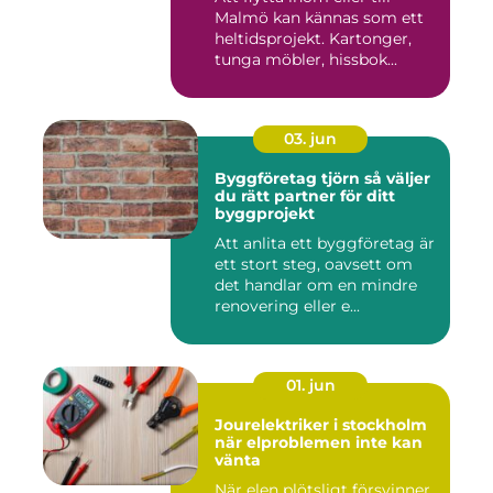
Malmö kan kännas som ett
heltidsprojekt. Kartonger,
tunga möbler, hissbok...
03. jun
Byggföretag tjörn så väljer
du rätt partner för ditt
byggprojekt
Att anlita ett byggföretag är
ett stort steg, oavsett om
det handlar om en mindre
renovering eller e...
01. jun
Jourelektriker i stockholm
när elproblemen inte kan
vänta
När elen plötsligt försvinner,