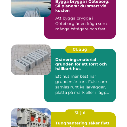
Bygga brygga i Göteborg:
Så planerar du smart vid
kusten
Att bygga brygga i
Göteborg är en fråga som
många båtägare och fast...
01. aug
Dräneringsmaterial
grunden för ett torrt och
hållbart hus
Ett hus mår bäst när
grunden är torr. Fukt som
samlas runt källarväggar,
platta på mark eller i lågp...
31. jul
Tunghantering säker flytt