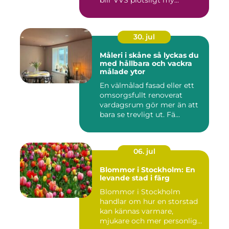
blir VVS plötsligt my...
30. jul
Måleri i skåne så lyckas du
med hållbara och vackra
målade ytor
En välmålad fasad eller ett
omsorgsfullt renoverat
vardagsrum gör mer än att
bara se trevligt ut. Fä...
06. jul
Blommor i Stockholm: En
levande stad i färg
Blommor i Stockholm
handlar om hur en storstad
kan kännas varmare,
mjukare och mer personlig