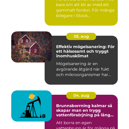
bara om att bli av med ett
gammalt fordon. För många
bilegare i Stock...
05. aug
Effektiv mögelsanering: För
ett hälsosamt och tryggt
inomhusklimat
Mögelsanering är en
avgörande åtgärd när fukt
och mikroorganismer har...
04. aug
Brunnsborrning kalmar så
skapar man en trygg
vattenförsörjning på lång
sikt
Att borra en egen
vattenbrunn är för många på