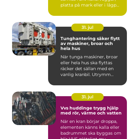
platta på mark eller i lågp...
31. jul
Tunghantering säker flytt
av maskiner, broar och
hela hus
När tunga maskiner, broar
eller hela hus ska flyttas
räcker det sällan med en
vanlig kranbil. Utrymm...
31. jul
Vvs huddinge trygg hjälp
med rör, värme och vatten
När en kran börjar droppa,
elementen känns kalla eller
badrummet ska byggas om