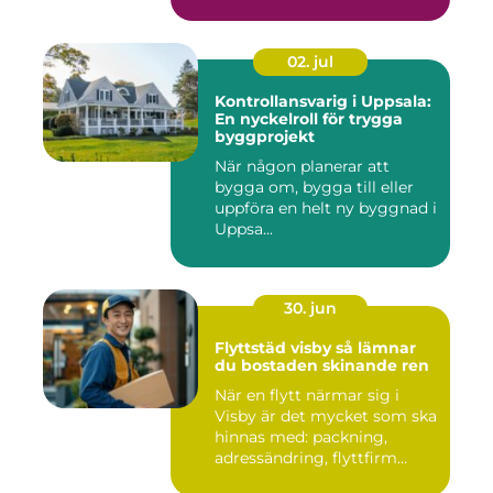
fastighet ...
02. jul
Kontrollansvarig i Uppsala:
En nyckelroll för trygga
byggprojekt
När någon planerar att
bygga om, bygga till eller
uppföra en helt ny byggnad i
Uppsa...
30. jun
Flyttstäd visby så lämnar
du bostaden skinande ren
När en flytt närmar sig i
Visby är det mycket som ska
hinnas med: packning,
adressändring, flyttfirm...