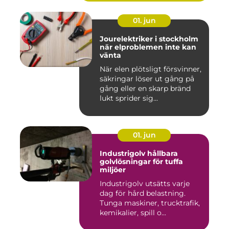
01. jun
Jourelektriker i stockholm
när elproblemen inte kan
vänta
När elen plötsligt försvinner,
säkringar löser ut gång på
gång eller en skarp bränd
lukt sprider sig...
01. jun
Industrigolv hållbara
golvlösningar för tuffa
miljöer
Industrigolv utsätts varje
dag för hård belastning.
Tunga maskiner, trucktrafik,
kemikalier, spill o...