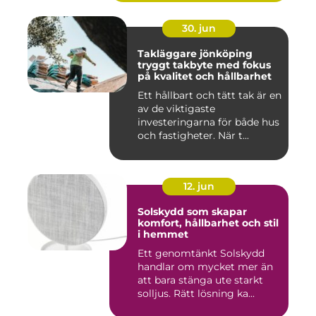
30. jun
Takläggare jönköping
tryggt takbyte med fokus
på kvalitet och hållbarhet
Ett hållbart och tätt tak är en
av de viktigaste
investeringarna för både hus
och fastigheter. När t...
12. jun
Solskydd som skapar
komfort, hållbarhet och stil
i hemmet
Ett genomtänkt Solskydd
handlar om mycket mer än
att bara stänga ute starkt
solljus. Rätt lösning ka...