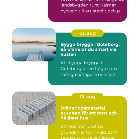
landsbygden runt Kalmar
nyckeln till ett stabilt och p...
03. aug
Bygga brygga i Göteborg:
Så planerar du smart vid
kusten
Att bygga brygga i
Göteborg är en fråga som
många båtägare och fast...
01. aug
Dräneringsmaterial
grunden för ett torrt och
hållbart hus
Ett hus mår bäst när
grunden är torr. Fukt som
samlas runt källarväggar,