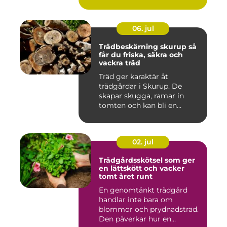
ge...
06. jul
Trädbeskärning skurup så
får du friska, säkra och
vackra träd
Träd ger karaktär åt
trädgårdar i Skurup. De
skapar skugga, ramar in
tomten och kan bli en
tillgång ...
02. jul
Trädgårdsskötsel som ger
en lättskött och vacker
tomt året runt
En genomtänkt trädgård
handlar inte bara om
blommor och prydnadsträd.
Den påverkar hur en