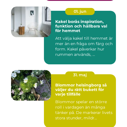
01. jun
Kakel borås inspiration,
funktion och hållbara val
för hemmet
Att välja kakel till hemmet är
mer än en fråga om färg och
form. Kakel påverkar hur
rummen används, ...
31. maj
Blommor helsingborg så
väljer du rätt bukett för
varje tillfälle
Blommor spelar en större
roll i vardagen än många
tänker på. De markerar livets
stora stunder, mildr...