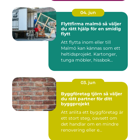
04. jun
Flyttfirma malmö så väljer
du rätt hjälp för en smidig
flytt
Att flytta inom eller till
Malmö kan kännas som ett
heltidsprojekt. Kartonger,
tunga möbler, hissbok...
03. jun
Byggföretag tjörn så väljer
du rätt partner för ditt
byggprojekt
Att anlita ett byggföretag är
ett stort steg, oavsett om
det handlar om en mindre
renovering eller e...