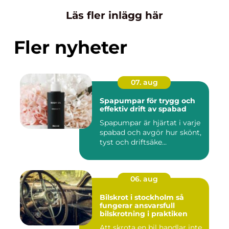
Läs fler inlägg här
Fler nyheter
07. aug
Spapumpar för trygg och
effektiv drift av spabad
Spapumpar är hjärtat i varje
spabad och avgör hur skönt,
tyst och driftsäke...
06. aug
Bilskrot i stockholm så
fungerar ansvarsfull
bilskrotning i praktiken
Att skrota en bil handlar inte