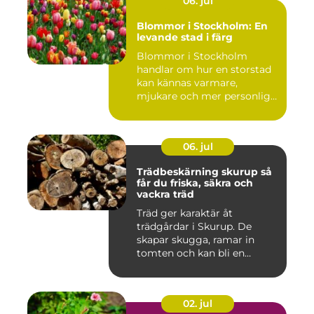
06. jul
Blommor i Stockholm: En
levande stad i färg
Blommor i Stockholm
handlar om hur en storstad
kan kännas varmare,
mjukare och mer personlig
ge...
06. jul
Trädbeskärning skurup så
får du friska, säkra och
vackra träd
Träd ger karaktär åt
trädgårdar i Skurup. De
skapar skugga, ramar in
tomten och kan bli en
tillgång ...
02. jul