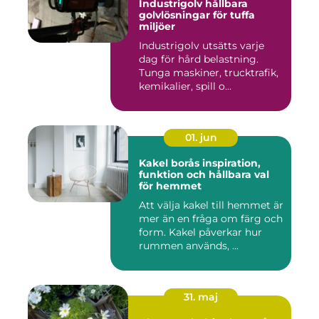
Industrigolv hållbara
golvlösningar för tuffa
miljöer
Industrigolv utsätts varje
dag för hård belastning.
Tunga maskiner, trucktrafik,
kemikalier, spill o...
01. jun
Kakel borås inspiration,
funktion och hållbara val
för hemmet
Att välja kakel till hemmet är
mer än en fråga om färg och
form. Kakel påverkar hur
rummen används, ...
31. maj