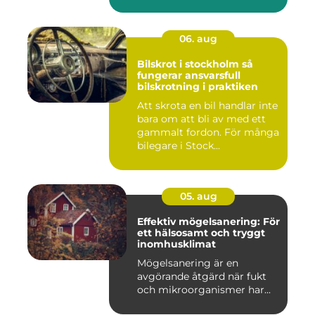
06. aug
Bilskrot i stockholm så
fungerar ansvarsfull
bilskrotning i praktiken
Att skrota en bil handlar inte
bara om att bli av med ett
gammalt fordon. För många
bilegare i Stock...
05. aug
Effektiv mögelsanering: För
ett hälsosamt och tryggt
inomhusklimat
Mögelsanering är en
avgörande åtgärd när fukt
och mikroorganismer har...