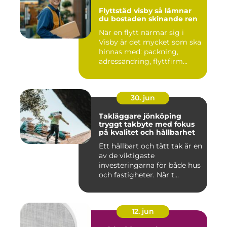
Flyttstäd visby så lämnar
du bostaden skinande ren
När en flytt närmar sig i
Visby är det mycket som ska
hinnas med: packning,
adressändring, flyttfirm...
30. jun
Takläggare jönköping
tryggt takbyte med fokus
på kvalitet och hållbarhet
Ett hållbart och tätt tak är en
av de viktigaste
investeringarna för både hus
och fastigheter. När t...
12. jun