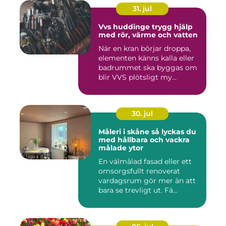
31. jul
Vvs huddinge trygg hjälp
med rör, värme och vatten
När en kran börjar droppa,
elementen känns kalla eller
badrummet ska byggas om
blir VVS plötsligt my...
30. jul
Måleri i skåne så lyckas du
med hållbara och vackra
målade ytor
En välmålad fasad eller ett
omsorgsfullt renoverat
vardagsrum gör mer än att
bara se trevligt ut. Fä...