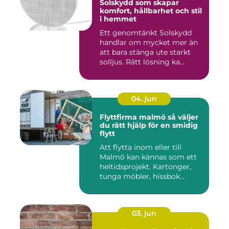
Solskydd som skapar
komfort, hållbarhet och stil
i hemmet
Ett genomtänkt Solskydd
handlar om mycket mer än
att bara stänga ute starkt
solljus. Rätt lösning ka...
04. jun
Flyttfirma malmö så väljer
du rätt hjälp för en smidig
flytt
Att flytta inom eller till
Malmö kan kännas som ett
heltidsprojekt. Kartonger,
tunga möbler, hissbok...
03. jun