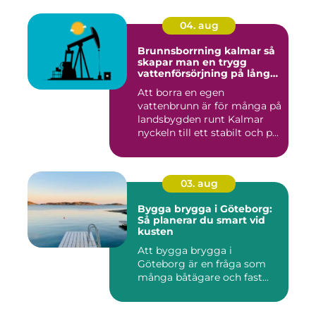
04. aug
Brunnsborrning kalmar så
skapar man en trygg
vattenförsörjning på lång
sikt
Att borra en egen
vattenbrunn är för många på
landsbygden runt Kalmar
nyckeln till ett stabilt och p...
03. aug
Bygga brygga i Göteborg:
Så planerar du smart vid
kusten
Att bygga brygga i
Göteborg är en fråga som
många båtägare och fast...