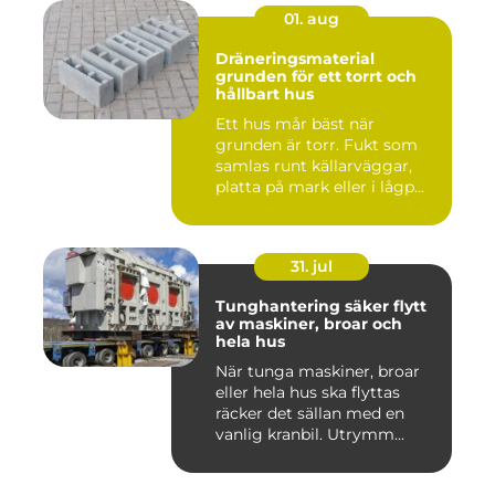
01. aug
Dräneringsmaterial
grunden för ett torrt och
hållbart hus
Ett hus mår bäst när
grunden är torr. Fukt som
samlas runt källarväggar,
platta på mark eller i lågp...
31. jul
Tunghantering säker flytt
av maskiner, broar och
hela hus
När tunga maskiner, broar
eller hela hus ska flyttas
räcker det sällan med en
vanlig kranbil. Utrymm...