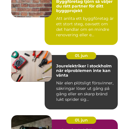
Byggföretag tjörn så väljer
du rätt partner för ditt
byggprojekt
Att anlita ett byggföretag är
ett stort steg, oavsett om
det handlar om en mindre
renovering eller e...
01. jun
Jourelektriker i stockholm
när elproblemen inte kan
vänta
När elen plötsligt försvinner,
säkringar löser ut gång på
gång eller en skarp bränd
lukt sprider sig...
01. jun