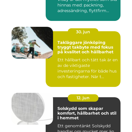
hinnas med: packning,
adressändring, flyttfirm...
30. jun
Takläggare jönköping
tryggt takbyte med fokus
på kvalitet och hållbarhet
Ett hållbart och tätt tak är en
av de viktigaste
investeringarna för både hus
och fastigheter. När t...
12. jun
Solskydd som skapar
komfort, hållbarhet och stil
i hemmet
Ett genomtänkt Solskydd
handlar om mycket mer än