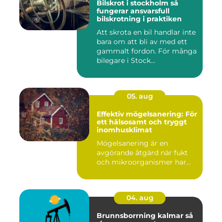
Bilskrot i stockholm så
fungerar ansvarsfull
bilskrotning i praktiken
Att skrota en bil handlar inte
bara om att bli av med ett
gammalt fordon. För många
bilegare i Stock...
05. aug
Effektiv mögelsanering: För
ett hälsosamt och tryggt
inomhusklimat
Mögelsanering är en
avgörande åtgärd när fukt
och mikroorganismer har...
04. aug
Brunnsborrning kalmar så