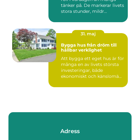
tänker på. De markerar livets
stora stunder, mildr...
31. maj
Bygga hus från dröm till
hållbar verklighet
Att bygga ett eget hus är för
många en av livets största
investeringar, både
ekonomiskt och känslomä...
Adress