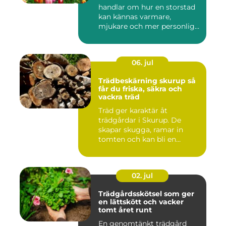
handlar om hur en storstad
kan kännas varmare,
mjukare och mer personlig
ge...
06. jul
Trädbeskärning skurup så
får du friska, säkra och
vackra träd
Träd ger karaktär åt
trädgårdar i Skurup. De
skapar skugga, ramar in
tomten och kan bli en
tillgång ...
02. jul
Trädgårdsskötsel som ger
en lättskött och vacker
tomt året runt
En genomtänkt trädgård