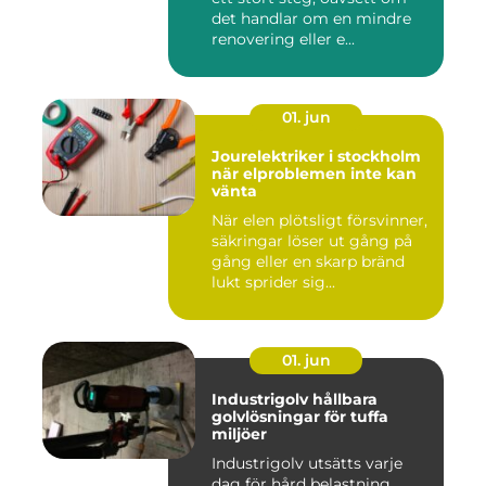
det handlar om en mindre
renovering eller e...
01. jun
Jourelektriker i stockholm
när elproblemen inte kan
vänta
När elen plötsligt försvinner,
säkringar löser ut gång på
gång eller en skarp bränd
lukt sprider sig...
01. jun
Industrigolv hållbara
golvlösningar för tuffa
miljöer
Industrigolv utsätts varje
dag för hård belastning.