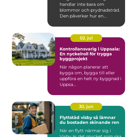
handlar inte bara om
blommor och prydnadsträd.
Den påverkar hur en
fastighet ...
02. jul
Kontrollansvarig i Uppsala:
En nyckelroll för trygga
byggprojekt
När någon planerar att
bygga om, bygga till eller
uppföra en helt ny byggnad i
Uppsa...
30. jun
Flyttstäd visby så lämnar
du bostaden skinande ren
När en flytt närmar sig i
Visby är det mycket som ska