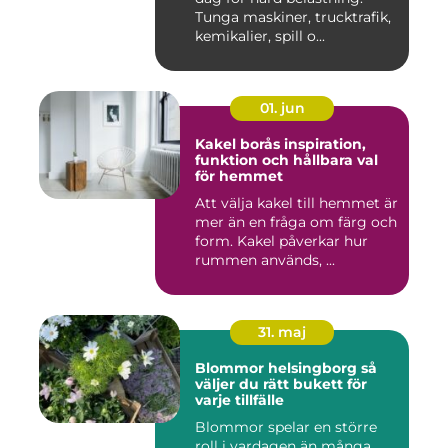
Tunga maskiner, trucktrafik,
kemikalier, spill o...
01. jun
Kakel borås inspiration,
funktion och hållbara val
för hemmet
Att välja kakel till hemmet är
mer än en fråga om färg och
form. Kakel påverkar hur
rummen används, ...
31. maj
Blommor helsingborg så
väljer du rätt bukett för
varje tillfälle
Blommor spelar en större
roll i vardagen än många