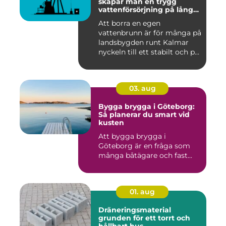
skapar man en trygg
vattenförsörjning på lång
sikt
Att borra en egen
vattenbrunn är för många på
landsbygden runt Kalmar
nyckeln till ett stabilt och p...
03. aug
Bygga brygga i Göteborg:
Så planerar du smart vid
kusten
Att bygga brygga i
Göteborg är en fråga som
många båtägare och fast...
01. aug
Dräneringsmaterial
grunden för ett torrt och