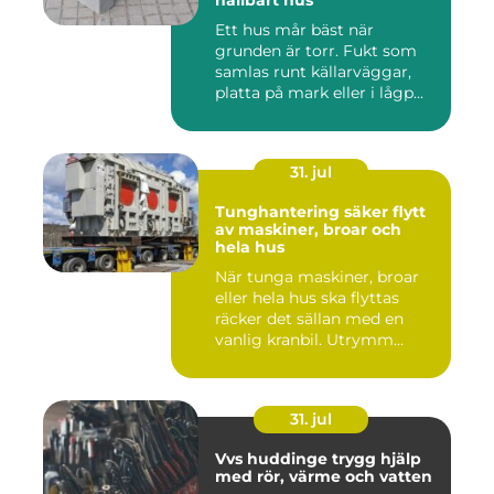
hållbart hus
Ett hus mår bäst när
grunden är torr. Fukt som
samlas runt källarväggar,
platta på mark eller i lågp...
31. jul
Tunghantering säker flytt
av maskiner, broar och
hela hus
När tunga maskiner, broar
eller hela hus ska flyttas
räcker det sällan med en
vanlig kranbil. Utrymm...
31. jul
Vvs huddinge trygg hjälp
med rör, värme och vatten