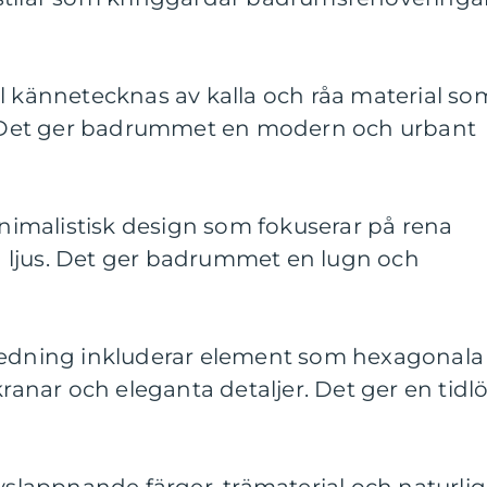
 stil kännetecknas av kalla och råa material so
l. Det ger badrummet en modern och urbant
minimalistisk design som fokuserar på rena
och ljus. Det ger badrummet en lugn och
k inredning inkluderar element som hexagonala
kranar och eleganta detaljer. Det ger en tidl