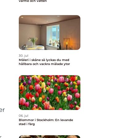
värme och vatten
30. jul
Måleri i skåne så lyckas du med
hållbara och vackra målade ytor
er
06. jul
Blommor i Stockholm: En levande
stad i färg
r