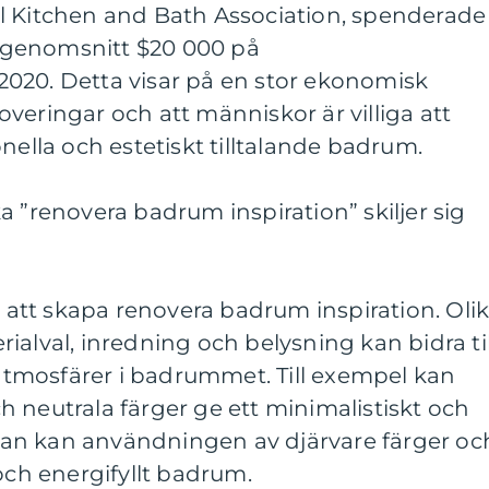
l Kitchen and Bath Association, spenderade
genomsnitt $20 000 på
020. Detta visar på en stor ekonomisk
veringar och att människor är villiga att
nella och estetiskt tilltalande badrum.
a ”renovera badrum inspiration” skiljer sig
t att skapa renovera badrum inspiration. Oli
ialval, inredning och belysning kan bidra til
h atmosfärer i badrummet. Till exempel kan
 neutrala färger ge ett minimalistiskt och
sidan kan användningen av djärvare färger oc
och energifyllt badrum.