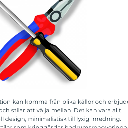
ion kan komma från olika källor och erbjud
 stilar att välja mellan. Det kan vara allt
ll design, minimalistisk till lyxig inredning.
stilar som kringgärdar badrumsrenoveringa