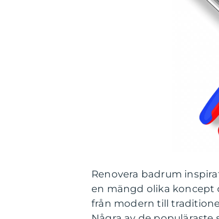
Renovera badrum inspirat
en mängd olika koncept och
från modern till traditione
Några av de populäraste 