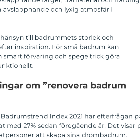
avslappnande färger, trämaterial och naturlig
n avslappnande och lyxig atmosfär i
ta hänsyn till badrummets storlek och
efter inspiration. För små badrum kan
 smart förvaring och spegeltrick göra
nktionellt.
ningar om ”renovera badrum
v Badrumstrend Index 2021 har efterfrågan p
t med 27% sedan föregående år. Det visar 
rivatpersoner att skapa sina drömbadrum.