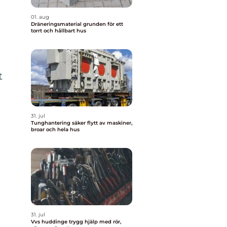
01. aug
Dräneringsmaterial grunden för ett
torrt och hållbart hus
t
31. jul
Tunghantering säker flytt av maskiner,
broar och hela hus
31. jul
Vvs huddinge trygg hjälp med rör,