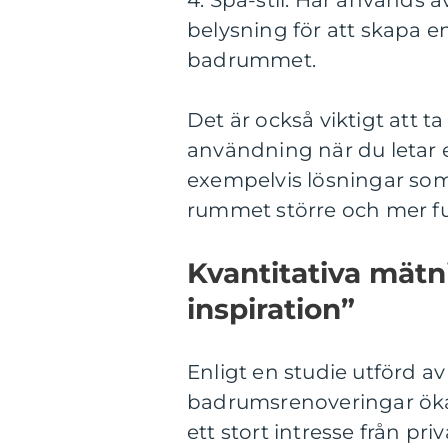
4. Spa-stil: Här används 
belysning för att skapa e
badrummet.
Det är också viktigt att 
användning när du letar 
exempelvis lösningar som
rummet större och mer fu
Kvantitativa mät
inspiration”
Enligt en studie utförd a
badrumsrenoveringar öka
ett stort intresse från p