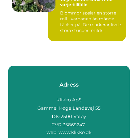
varje tillfälle
Blommor spelar en större
roll i vardagen än många
tänker på. De markerar livets
stora stunder, mildr...
Adress
web:
www.klikko.dk