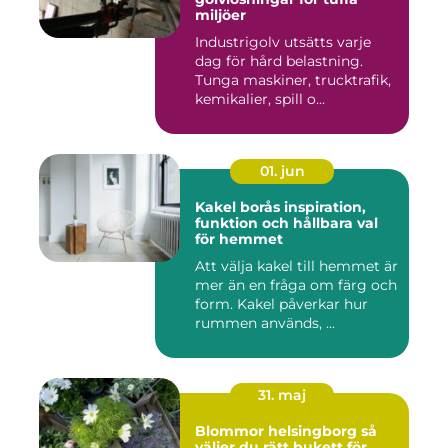
miljöer
Industrigolv utsätts varje
dag för hård belastning.
Tunga maskiner, trucktrafik,
kemikalier, spill o...
01. jun
Kakel borås inspiration,
funktion och hållbara val
för hemmet
Att välja kakel till hemmet är
mer än en fråga om färg och
form. Kakel påverkar hur
rummen används, ...
31. maj
Blommor helsingborg så
väljer du rätt bukett för