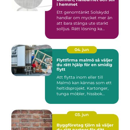
i hemmet
Ett genomtänkt Solskydd
handlar om mycket mer än
att bara stänga ute starkt
solljus. Rätt lösning ka...
04. jun
Flyttfirma malmö så väljer
du rätt hjälp för en smidig
flytt
Att flytta inom eller till
Malmö kan kännas som ett
heltidsprojekt. Kartonger,
tunga möbler, hissbok...
03. jun
Byggföretag tjörn så väljer
du rätt partner för ditt