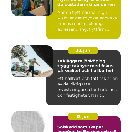
du bostaden skinande ren
När en flytt närmar sig i
Visby är det mycket som ska
hinnas med: packning,
adressändring, flyttfirm...
30. jun
Takläggare jönköping
tryggt takbyte med fokus
på kvalitet och hållbarhet
Ett hållbart och tätt tak är en
av de viktigaste
investeringarna för både hus
och fastigheter. När t...
12. jun
Solskydd som skapar
komfort, hållbarhet och stil