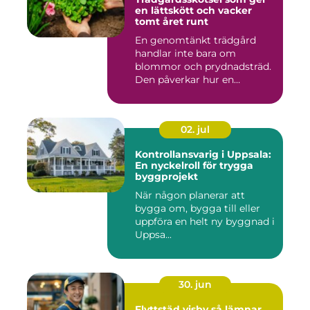
en lättskött och vacker
tomt året runt
En genomtänkt trädgård
handlar inte bara om
blommor och prydnadsträd.
Den påverkar hur en
fastighet ...
02. jul
Kontrollansvarig i Uppsala:
En nyckelroll för trygga
byggprojekt
När någon planerar att
bygga om, bygga till eller
uppföra en helt ny byggnad i
Uppsa...
30. jun
Flyttstäd visby så lämnar