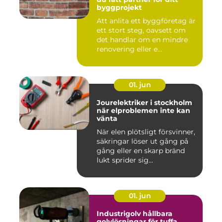
byggprojekt
Att anlita ett byggföretag är
ett stort steg, oavsett om
det handlar om en mindre
renovering eller e...
01. jun
Jourelektriker i stockholm
när elproblemen inte kan
vänta
När elen plötsligt försvinner,
säkringar löser ut gång på
gång eller en skarp bränd
lukt sprider sig...
01. jun
Industrigolv hållbara
golvlösningar för tuffa