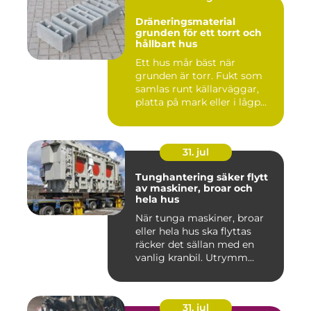
Dräneringsmaterial
grunden för ett torrt och
hållbart hus
Ett hus mår bäst när
grunden är torr. Fukt som
samlas runt källarväggar,
platta på mark eller i lågp...
31. jul
Tunghantering säker flytt
av maskiner, broar och
hela hus
När tunga maskiner, broar
eller hela hus ska flyttas
räcker det sällan med en
vanlig kranbil. Utrymm...
31. jul