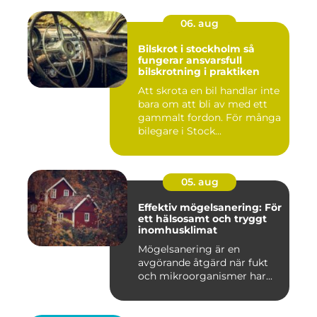
06. aug
Bilskrot i stockholm så
fungerar ansvarsfull
bilskrotning i praktiken
Att skrota en bil handlar inte
bara om att bli av med ett
gammalt fordon. För många
bilegare i Stock...
05. aug
Effektiv mögelsanering: För
ett hälsosamt och tryggt
inomhusklimat
Mögelsanering är en
avgörande åtgärd när fukt
och mikroorganismer har...