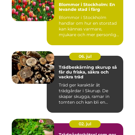
Blommor i Stockholm: En
levande stad i färg
Blommor i Stockholm
handlar om hur en storstad
kan kännas varmare,
mjukare och mer personlig
ge...
06. jul
Trädbeskärning skurup så
får du friska, säkra och
vackra träd
Träd ger karaktär åt
trädgårdar i Skurup. De
skapar skugga, ramar in
tomten och kan bli en
tillgång ...
02. jul
Trädgårdsskötsel som ger