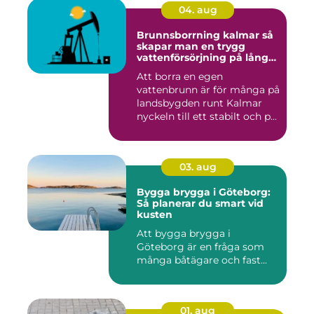
04. aug
Brunnsborrning kalmar så
skapar man en trygg
vattenförsörjning på lång
sikt
Att borra en egen
vattenbrunn är för många på
landsbygden runt Kalmar
nyckeln till ett stabilt och p...
03. aug
Bygga brygga i Göteborg:
Så planerar du smart vid
kusten
Att bygga brygga i
Göteborg är en fråga som
många båtägare och fast...
01. aug