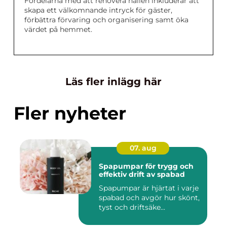
Fördelarna med att renovera hallen inkluderar att
skapa ett välkomnande intryck för gäster,
förbättra förvaring och organisering samt öka
värdet på hemmet.
Läs fler inlägg här
Fler nyheter
07. aug
Spapumpar för trygg och
effektiv drift av spabad
Spapumpar är hjärtat i varje
spabad och avgör hur skönt,
tyst och driftsäke...