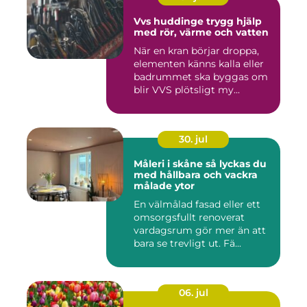
Vvs huddinge trygg hjälp
med rör, värme och vatten
När en kran börjar droppa,
elementen känns kalla eller
badrummet ska byggas om
blir VVS plötsligt my...
30. jul
Måleri i skåne så lyckas du
med hållbara och vackra
målade ytor
En välmålad fasad eller ett
omsorgsfullt renoverat
vardagsrum gör mer än att
bara se trevligt ut. Fä...
06. jul