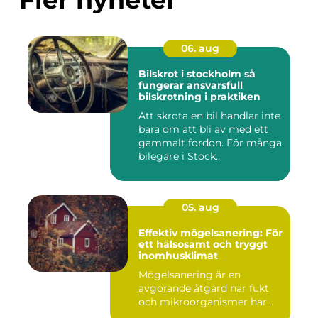
06. aug
Bilskrot i stockholm så
fungerar ansvarsfull
bilskrotning i praktiken
Att skrota en bil handlar inte
bara om att bli av med ett
gammalt fordon. För många
bilegare i Stock...
05. aug
Effektiv mögelsanering: För
ett hälsosamt och tryggt
inomhusklimat
Mögelsanering är en
avgörande åtgärd när fukt
och mikroorganismer har...