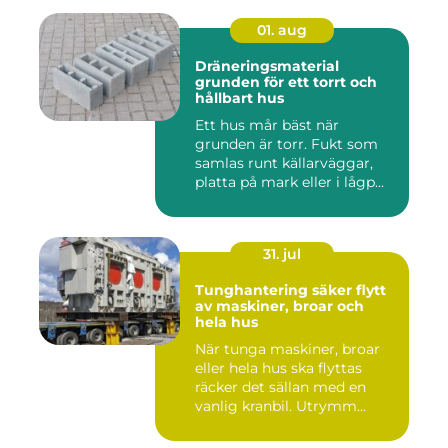
01. aug
Dräneringsmaterial
grunden för ett torrt och
hållbart hus
Ett hus mår bäst när
grunden är torr. Fukt som
samlas runt källarväggar,
platta på mark eller i lågp...
31. jul
Tunghantering säker flytt
av maskiner, broar och
hela hus
När tunga maskiner, broar
eller hela hus ska flyttas
räcker det sällan med en
vanlig kranbil. Utrymm...