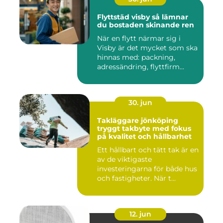
Flyttstäd visby så lämnar
du bostaden skinande ren
När en flytt närmar sig i
Visby är det mycket som ska
hinnas med: packning,
adressändring, flyttfirm...
30. jun
Takläggare jönköping
tryggt takbyte med fokus
på kvalitet och hållbarhet
Ett hållbart och tätt tak är en
av de viktigaste
investeringarna för både hus
och fastigheter. När t...
12. jun