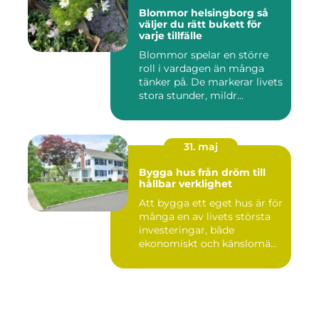
Blommor helsingborg så
väljer du rätt bukett för
varje tillfälle
Blommor spelar en större
roll i vardagen än många
tänker på. De markerar livets
stora stunder, mildr...
31. maj
Bygga hus från dröm till
hållbar verklighet
Att bygga ett eget hus är för
många en av livets största
investeringar, både
ekonomiskt och känslomä...