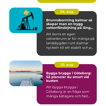
04. aug
Brunnsborrning kalmar så
skapar man en trygg
vattenförsörjning på lång
sikt
Att borra en egen
vattenbrunn är för många på
landsbygden runt Kalmar
nyckeln till ett stabilt och p...
03. aug
Bygga brygga i Göteborg:
Så planerar du smart vid
kusten
Att bygga brygga i
Göteborg är en fråga som
många båtägare och fast...