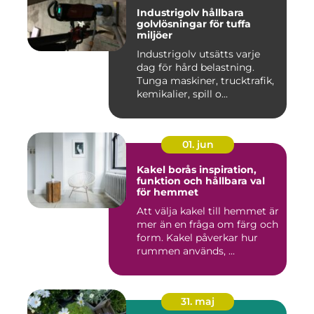
Industrigolv hållbara
golvlösningar för tuffa
miljöer
Industrigolv utsätts varje
dag för hård belastning.
Tunga maskiner, trucktrafik,
kemikalier, spill o...
01. jun
Kakel borås inspiration,
funktion och hållbara val
för hemmet
Att välja kakel till hemmet är
mer än en fråga om färg och
form. Kakel påverkar hur
rummen används, ...
31. maj