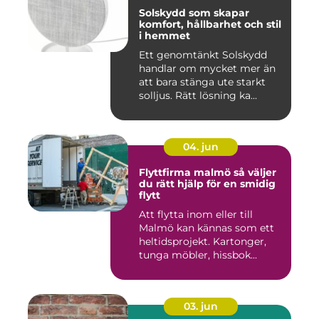
Solskydd som skapar
komfort, hållbarhet och stil
i hemmet
Ett genomtänkt Solskydd
handlar om mycket mer än
att bara stänga ute starkt
solljus. Rätt lösning ka...
04. jun
Flyttfirma malmö så väljer
du rätt hjälp för en smidig
flytt
Att flytta inom eller till
Malmö kan kännas som ett
heltidsprojekt. Kartonger,
tunga möbler, hissbok...
03. jun