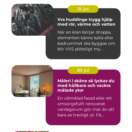
31. jul
Vvs huddinge trygg hjälp
med rör, värme och vatten
När en kran börjar droppa,
elementen känns kalla eller
badrummet ska byggas om
blir VVS plötsligt my...
30. jul
Måleri i skåne så lyckas du
med hållbara och vackra
målade ytor
En välmålad fasad eller ett
omsorgsfullt renoverat
vardagsrum gör mer än att
bara se trevligt ut. Fä...