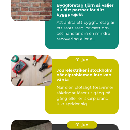
Byggföretag tjörn så väljer
du rätt partner för ditt
byggprojekt
Att anlita ett byggföretag är
ett stort steg, oavsett om
det handlar om en mindre
renovering eller e...
01. jun
Jourelektriker i stockholm
när elproblemen inte kan
vänta
När elen plötsligt försvinner,
säkringar löser ut gång på
gång eller en skarp bränd
lukt sprider sig...
01. jun