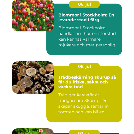
06. jul
Blommor i Stockholm: En
levande stad i färg
Blommor i Stockholm
handlar om hur en storstad
kan kännas varmare,
mjukare och mer personlig
ge...
06. jul
Trädbeskärning skurup så
får du friska, säkra och
vackra träd
Träd ger karaktär åt
trädgårdar i Skurup. De
skapar skugga, ramar in
tomten och kan bli en
tillgång ...
02. jul