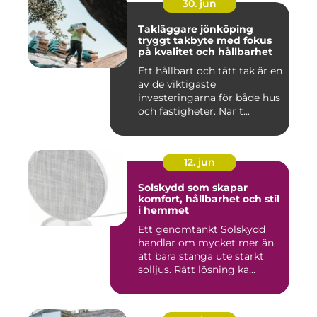
30. jun
Takläggare jönköping
tryggt takbyte med fokus
på kvalitet och hållbarhet
Ett hållbart och tätt tak är en
av de viktigaste
investeringarna för både hus
och fastigheter. När t...
12. jun
Solskydd som skapar
komfort, hållbarhet och stil
i hemmet
Ett genomtänkt Solskydd
handlar om mycket mer än
att bara stänga ute starkt
solljus. Rätt lösning ka...