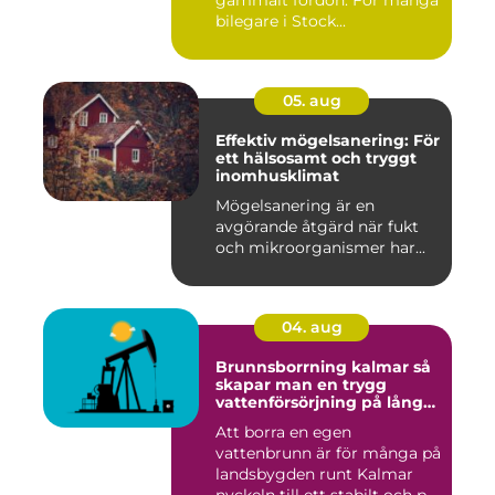
gammalt fordon. För många
bilegare i Stock...
05. aug
Effektiv mögelsanering: För
ett hälsosamt och tryggt
inomhusklimat
Mögelsanering är en
avgörande åtgärd när fukt
och mikroorganismer har...
04. aug
Brunnsborrning kalmar så
skapar man en trygg
vattenförsörjning på lång
sikt
Att borra en egen
vattenbrunn är för många på
landsbygden runt Kalmar