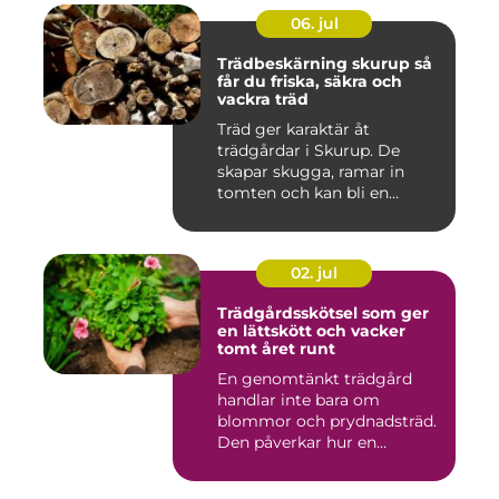
06. jul
Trädbeskärning skurup så
får du friska, säkra och
vackra träd
Träd ger karaktär åt
trädgårdar i Skurup. De
skapar skugga, ramar in
tomten och kan bli en
tillgång ...
02. jul
Trädgårdsskötsel som ger
en lättskött och vacker
tomt året runt
En genomtänkt trädgård
handlar inte bara om
blommor och prydnadsträd.
Den påverkar hur en
fastighet ...