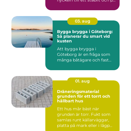
nyckeln till ett stabilt och p...
03. aug
Bygga brygga i Göteborg:
Så planerar du smart vid
kusten
Att bygga brygga i
Göteborg är en fråga som
många båtägare och fast...
01. aug
Dräneringsmaterial
grunden för ett torrt och
hållbart hus
Ett hus mår bäst när
grunden är torr. Fukt som
samlas runt källarväggar,
platta på mark eller i lågp...