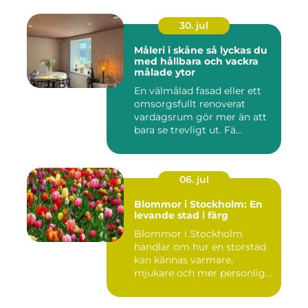
30. jul
Måleri i skåne så lyckas du
med hållbara och vackra
målade ytor
En välmålad fasad eller ett
omsorgsfullt renoverat
vardagsrum gör mer än att
bara se trevligt ut. Fä...
06. jul
Blommor i Stockholm: En
levande stad i färg
Blommor i Stockholm
handlar om hur en storstad
kan kännas varmare,
mjukare och mer personlig
ge...