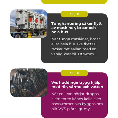
31. jul
Tunghantering säker flytt
av maskiner, broar och
hela hus
När tunga maskiner, broar
eller hela hus ska flyttas
räcker det sällan med en
vanlig kranbil. Utrymm...
31. jul
Vvs huddinge trygg hjälp
med rör, värme och vatten
När en kran börjar droppa,
elementen känns kalla eller
badrummet ska byggas om
blir VVS plötsligt my...