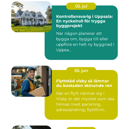
02. jul
Kontrollansvarig i Uppsala:
En nyckelroll för trygga
byggprojekt
När någon planerar att
bygga om, bygga till eller
uppföra en helt ny byggnad i
Uppsa...
30. jun
Flyttstäd visby så lämnar
du bostaden skinande ren
När en flytt närmar sig i
Visby är det mycket som ska
hinnas med: packning,
adressändring, flyttfirm...