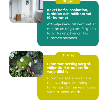
01. jun
Kakel borås inspiration,
funktion och hållbara val
för hemmet
Att välja kakel till hemmet är
mer än en fråga om färg och
form. Kakel påverkar hur
rummen används, ...
31. maj
Blommor helsingborg så
väljer du rätt bukett för
varje tillfälle
Blommor spelar en större
roll i vardagen än många
tänker på. De markerar livets
stora stunder, mildr...