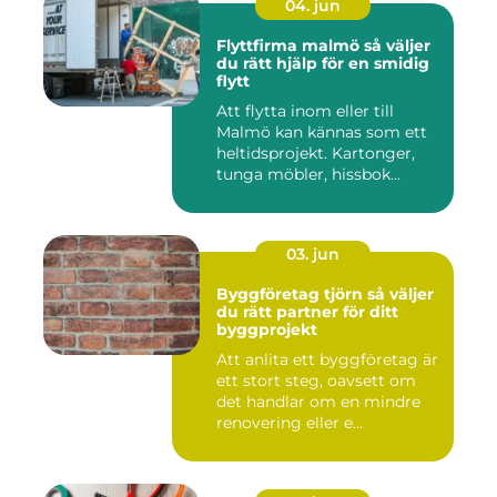
04. jun
Flyttfirma malmö så väljer
du rätt hjälp för en smidig
flytt
Att flytta inom eller till
Malmö kan kännas som ett
heltidsprojekt. Kartonger,
tunga möbler, hissbok...
03. jun
Byggföretag tjörn så väljer
du rätt partner för ditt
byggprojekt
Att anlita ett byggföretag är
ett stort steg, oavsett om
det handlar om en mindre
renovering eller e...