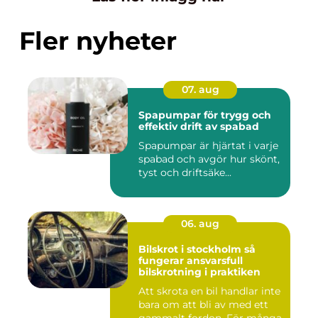
Fler nyheter
07. aug
Spapumpar för trygg och
effektiv drift av spabad
Spapumpar är hjärtat i varje
spabad och avgör hur skönt,
tyst och driftsäke...
06. aug
Bilskrot i stockholm så
fungerar ansvarsfull
bilskrotning i praktiken
Att skrota en bil handlar inte
bara om att bli av med ett