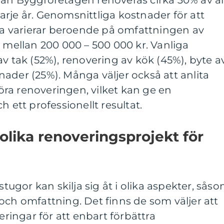
rån Byggföretagen renoveras cirka 30% av al
rje år. Genomsnittliga kostnader för att
 varierar beroende på omfattningen av
t mellan 200 000 – 500 000 kr. Vanliga
av tak (52%), renovering av kök (45%), byte a
ader (25%). Många väljer också att anlita
ra renoveringen, vilket kan ge en
h ett professionellt resultat.
 olika renoveringsprojekt för
gor kan skilja sig åt i olika aspekter, sås
och omfattning. Det finns de som väljer att
ingar för att enbart förbättra