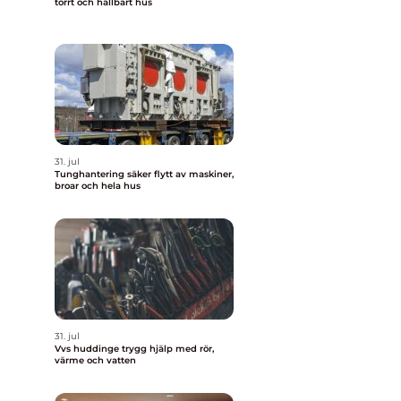
torrt och hållbart hus
31. jul
Tunghantering säker flytt av maskiner,
broar och hela hus
31. jul
Vvs huddinge trygg hjälp med rör,
värme och vatten