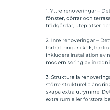
1. Yttre renoveringar – De
fönster, dörrar och terra
trädgårdar, uteplatser o
2. Inre renoveringar – De
förbättringar i kök, bad
inkludera installation av 
modernisering av inredni
3. Strukturella renoverin
större strukturella ändrin
skapa extra utrymme. Det k
extra rum eller förstora 