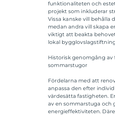
funktionaliteten och est
projekt som inkluderar st
Vissa kanske vill behåll
medan andra vill skapa e
viktigt att beakta behove
lokal bygglovslagstiftnin
Historisk genomgång av 
sommarstugor
Fördelarna med att reno
anpassa den efter individ
värdesätta fastigheten. 
av en sommarstuga och g
energieffektiviteten. D