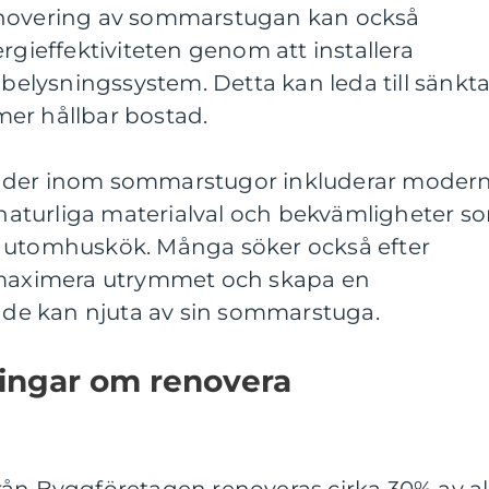
enovering av sommarstugan kan också
rgieffektiviteten genom att installera
 belysningssystem. Detta kan leda till sänkt
er hållbar bostad.
nder inom sommarstugor inkluderar moder
, naturliga materialval och bekvämligheter s
h utomhuskök. Många söker också efter
t maximera utrymmet och skapa en
r de kan njuta av sin sommarstuga.
ningar om renovera