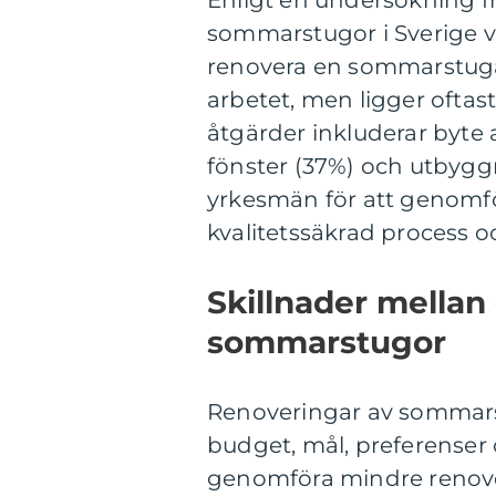
Enligt en undersökning f
sommarstugor i Sverige va
renovera en sommarstuga
arbetet, men ligger oftas
åtgärder inkluderar byte 
fönster (37%) och utbyggn
yrkesmän för att genomfö
kvalitetssäkrad process oc
Skillnader mellan
sommarstugor
Renoveringar av sommarstu
budget, mål, preferenser 
genomföra mindre renover