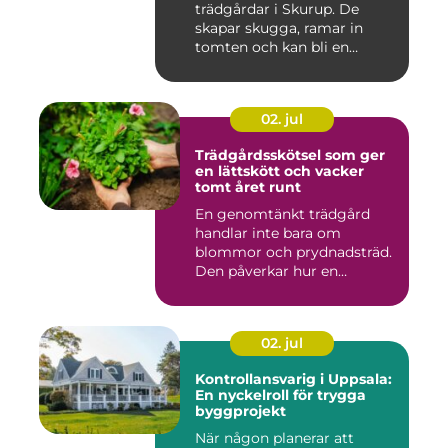
trädgårdar i Skurup. De
skapar skugga, ramar in
tomten och kan bli en
tillgång ...
02. jul
Trädgårdsskötsel som ger
en lättskött och vacker
tomt året runt
En genomtänkt trädgård
handlar inte bara om
blommor och prydnadsträd.
Den påverkar hur en
fastighet ...
02. jul
Kontrollansvarig i Uppsala:
En nyckelroll för trygga
byggprojekt
När någon planerar att