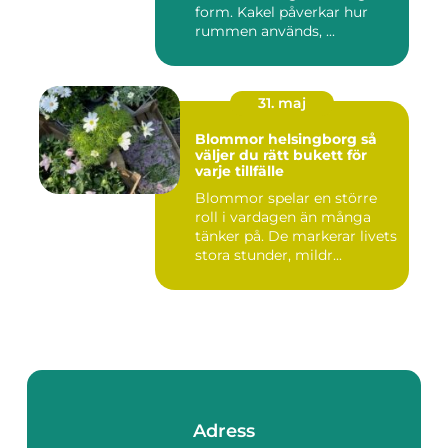
form. Kakel påverkar hur
rummen används, ...
31. maj
Blommor helsingborg så
väljer du rätt bukett för
varje tillfälle
Blommor spelar en större
roll i vardagen än många
tänker på. De markerar livets
stora stunder, mildr...
Adress