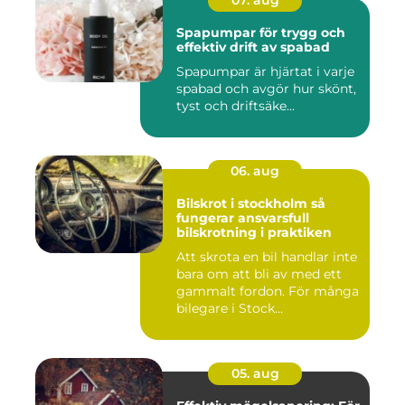
Spapumpar för trygg och
effektiv drift av spabad
Spapumpar är hjärtat i varje
spabad och avgör hur skönt,
tyst och driftsäke...
06. aug
Bilskrot i stockholm så
fungerar ansvarsfull
bilskrotning i praktiken
Att skrota en bil handlar inte
bara om att bli av med ett
gammalt fordon. För många
bilegare i Stock...
05. aug