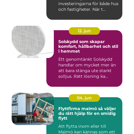
investeringarna för både hus
och fastigheter. När t...
12. jun
Solskydd som skapar
komfort, hållbarhet och stil
i hemmet
Ett genomtänkt Solskydd
handlar om mycket mer än
att bara stänga ute starkt
solljus. Rätt lösning ka...
04. jun
Flyttfirma malmö så väljer
du rätt hjälp för en smidig
flytt
Att flytta inom eller till
Malmö kan kännas som ett