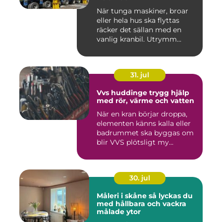
När tunga maskiner, broar
eller hela hus ska flyttas
räcker det sällan med en
vanlig kranbil. Utrymm...
31. jul
Vvs huddinge trygg hjälp
med rör, värme och vatten
När en kran börjar droppa,
elementen känns kalla eller
badrummet ska byggas om
blir VVS plötsligt my...
30. jul
Måleri i skåne så lyckas du
med hållbara och vackra
målade ytor