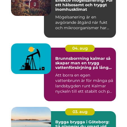
Effektiv mögelsanering: För
ett hälsosamt och tryggt
inomhusklimat
Mögelsanering är en
avgörande åtgärd när fukt
och mikroorganismer har...
04. aug
Brunnsborrning kalmar så
skapar man en trygg
vattenförsörjning på lång
sikt
Att borra en egen
vattenbrunn är för många på
landsbygden runt Kalmar
nyckeln till ett stabilt och p...
03. aug
Bygga brygga i Göteborg:
Så planerar du smart vid