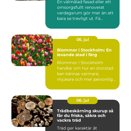
En välmålad fasad eller ett
omsorgsfullt renoverat
vardagsrum gör mer än att
bara se trevligt ut. Fä...
06. jul
Blommor i Stockholm: En
levande stad i färg
Blommor i Stockholm
handlar om hur en storstad
kan kännas varmare,
mjukare och mer personlig
ge...
06. jul
Trädbeskärning skurup så
får du friska, säkra och
vackra träd
Träd ger karaktär åt