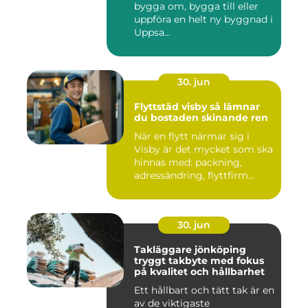
bygga om, bygga till eller
uppföra en helt ny byggnad i
Uppsa...
30. jun
Flyttstäd visby så lämnar
du bostaden skinande ren
När en flytt närmar sig i
Visby är det mycket som ska
hinnas med: packning,
adressändring, flyttfirm...
30. jun
Takläggare jönköping
tryggt takbyte med fokus
på kvalitet och hållbarhet
Ett hållbart och tätt tak är en
av de viktigaste