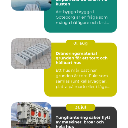
kusten
Att bygga brygga i
Göteborg är en fråga som
många båtägare och fast...
01. aug
Dräneringsmaterial
grunden för ett torrt och
hållbart hus
Ett hus mår bäst när
grunden är torr. Fukt som
samlas runt källarväggar,
platta på mark eller i lågp...
31. jul
Tunghantering säker flytt
av maskiner, broar och
hela hus