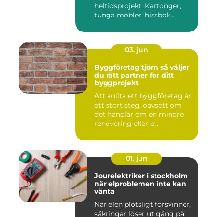
heltidsprojekt. Kartonger,
tunga möbler, hissbok...
03. jun
Byggföretag tjörn så väljer
du rätt partner för ditt
byggprojekt
Att anlita ett byggföretag är
ett stort steg, oavsett om
det handlar om en mindre
renovering eller e...
01. jun
Jourelektriker i stockholm
när elproblemen inte kan
vänta
När elen plötsligt försvinner,
säkringar löser ut gång på