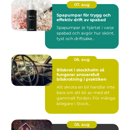
07. aug
Spapumpar för trygg och
effektiv drift av spabad
Spapumpar är hjärtat i varje
spabad och avgör hur skönt,
tyst och driftsäke...
06. aug
Bilskrot i stockholm så
fungerar ansvarsfull
bilskrotning i praktiken
Att skrota en bil handlar inte
bara om att bli av med ett
gammalt fordon. För många
bilegare i Stock...
05. aug