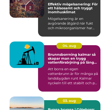
Effektiv mögelsanering: För
ett hälsosamt och tryggt
inomhusklimat
Mögelsanering är en
avgörande åtgärd när fukt
och mikroorganismer har...
04. aug
Brunnsborrning kalmar så
skapar man en trygg
vattenförsörjning på lång
sikt
Att borra en egen
vattenbrunn är för många på
landsbygden runt Kalmar
nyckeln till ett stabilt och p...
03. aug
Bygga brygga i Göteborg: