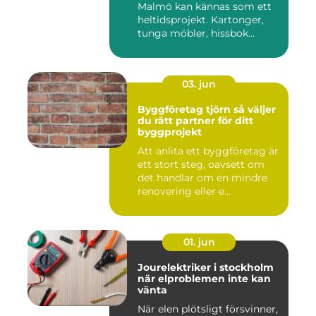
Malmö kan kännas som ett
heltidsprojekt. Kartonger,
tunga möbler, hissbok...
03. jun
Byggföretag tjörn så väljer
du rätt partner för ditt
byggprojekt
Att anlita ett byggföretag är
ett stort steg, oavsett om
det handlar om en mindre
renovering eller e...
01. jun
Jourelektriker i stockholm
när elproblemen inte kan
vänta
När elen plötsligt försvinner,