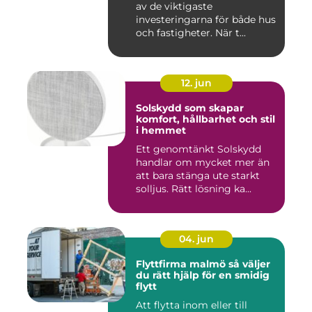
av de viktigaste
investeringarna för både hus
och fastigheter. När t...
12. jun
Solskydd som skapar
komfort, hållbarhet och stil
i hemmet
Ett genomtänkt Solskydd
handlar om mycket mer än
att bara stänga ute starkt
solljus. Rätt lösning ka...
04. jun
Flyttfirma malmö så väljer
du rätt hjälp för en smidig
flytt
Att flytta inom eller till