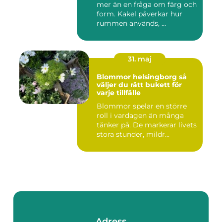
mer än en fråga om färg och
form. Kakel påverkar hur
rummen används, ...
31. maj
Blommor helsingborg så
väljer du rätt bukett för
varje tillfälle
Blommor spelar en större
roll i vardagen än många
tänker på. De markerar livets
stora stunder, mildr...
Adress