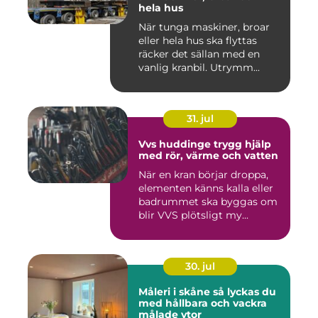
hela hus
När tunga maskiner, broar
eller hela hus ska flyttas
räcker det sällan med en
vanlig kranbil. Utrymm...
31. jul
Vvs huddinge trygg hjälp
med rör, värme och vatten
När en kran börjar droppa,
elementen känns kalla eller
badrummet ska byggas om
blir VVS plötsligt my...
30. jul
Måleri i skåne så lyckas du
med hållbara och vackra
målade ytor