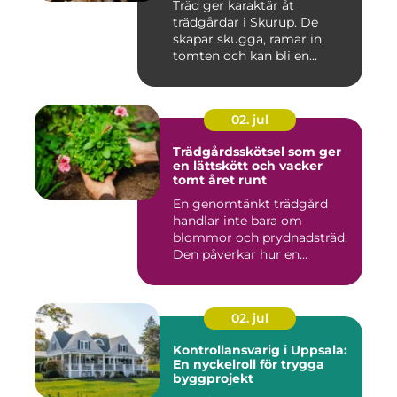
Träd ger karaktär åt
trädgårdar i Skurup. De
skapar skugga, ramar in
tomten och kan bli en
tillgång ...
02. jul
Trädgårdsskötsel som ger
en lättskött och vacker
tomt året runt
En genomtänkt trädgård
handlar inte bara om
blommor och prydnadsträd.
Den påverkar hur en
fastighet ...
02. jul
Kontrollansvarig i Uppsala:
En nyckelroll för trygga
byggprojekt