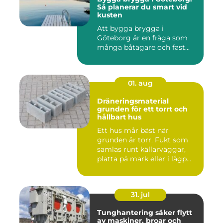
Så planerar du smart vid
kusten
Att bygga brygga i
Göteborg är en fråga som
många båtägare och fast...
01. aug
Dräneringsmaterial
grunden för ett torrt och
hållbart hus
Ett hus mår bäst när
grunden är torr. Fukt som
samlas runt källarväggar,
platta på mark eller i lågp...
31. jul
Tunghantering säker flytt
av maskiner, broar och