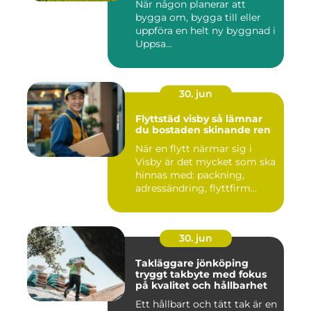
När någon planerar att
bygga om, bygga till eller
uppföra en helt ny byggnad i
Uppsa...
30. jun
Flyttstäd visby så lämnar
du bostaden skinande ren
När en flytt närmar sig i
Visby är det mycket som ska
hinnas med: packning,
adressändring, flyttfirm...
30. jun
Takläggare jönköping
tryggt takbyte med fokus
på kvalitet och hållbarhet
Ett hållbart och tätt tak är en