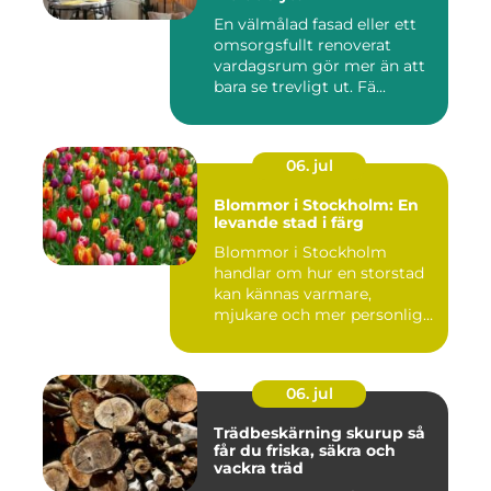
En välmålad fasad eller ett
omsorgsfullt renoverat
vardagsrum gör mer än att
bara se trevligt ut. Fä...
06. jul
Blommor i Stockholm: En
levande stad i färg
Blommor i Stockholm
handlar om hur en storstad
kan kännas varmare,
mjukare och mer personlig
ge...
06. jul
Trädbeskärning skurup så
får du friska, säkra och
vackra träd