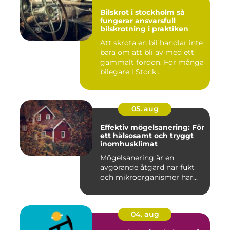
Bilskrot i stockholm så
fungerar ansvarsfull
bilskrotning i praktiken
Att skrota en bil handlar inte
bara om att bli av med ett
gammalt fordon. För många
bilegare i Stock...
05. aug
Effektiv mögelsanering: För
ett hälsosamt och tryggt
inomhusklimat
Mögelsanering är en
avgörande åtgärd när fukt
och mikroorganismer har...
04. aug