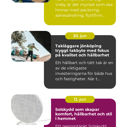
Visby är det mycket som ska
hinnas med: packning,
adressändring, flyttfirm...
30. jun
Takläggare jönköping
tryggt takbyte med fokus
på kvalitet och hållbarhet
Ett hållbart och tätt tak är en
av de viktigaste
investeringarna för både hus
och fastigheter. När t...
12. jun
Solskydd som skapar
komfort, hållbarhet och stil
i hemmet
Ett genomtänkt Solskydd