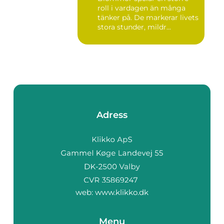
roll i vardagen än många
tänker på. De markerar livets
stora stunder, mildr...
Adress
web:
www.klikko.dk
Menu