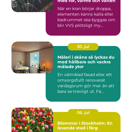
med rör, värme och vatten
När en kran börjar droppa,
elementen känns kalla eller
badrummet ska byggas om
blir VVS plötsligt my...
30. jul
Måleri i skåne så lyckas du
med hållbara och vackra
målade ytor
En välmålad fasad eller ett
omsorgsfullt renoverat
vardagsrum gör mer än att
bara se trevligt ut. Fä...
06. jul
Blommor i Stockholm: En
levande stad i färg