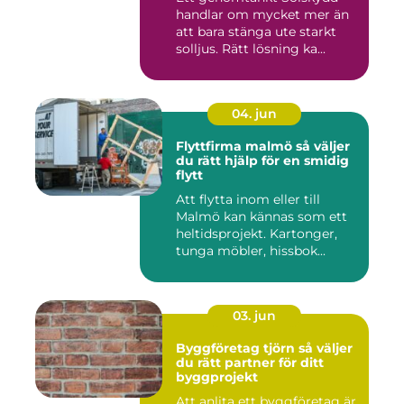
handlar om mycket mer än
att bara stänga ute starkt
solljus. Rätt lösning ka...
04. jun
Flyttfirma malmö så väljer
du rätt hjälp för en smidig
flytt
Att flytta inom eller till
Malmö kan kännas som ett
heltidsprojekt. Kartonger,
tunga möbler, hissbok...
03. jun
Byggföretag tjörn så väljer
du rätt partner för ditt
byggprojekt
Att anlita ett byggföretag är