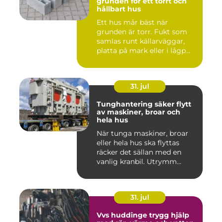
grunden för ett torrt och
hållbart hus
Ett hus mår bäst när
grunden är torr. Fukt som
samlas runt källarväggar,
platta på mark eller i lågp...
31. jul
Tunghantering säker flytt
av maskiner, broar och
hela hus
När tunga maskiner, broar
eller hela hus ska flyttas
räcker det sällan med en
vanlig kranbil. Utrymm...
31. jul
Vvs huddinge trygg hjälp