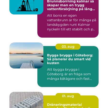
Brunnsborrning kalmar så
skapar man en trygg
vattenförsörjning på lång
sikt
Att borra en egen
vattenbrunn är för många på
landsbygden runt Kalmar
nyckeln till ett stabilt och p...
03. aug
Bygga brygga i Göteborg:
Så planerar du smart vid
kusten
Att bygga brygga i
Göteborg är en fråga som
många båtägare och fast...
01. aug
Dräneringsmaterial