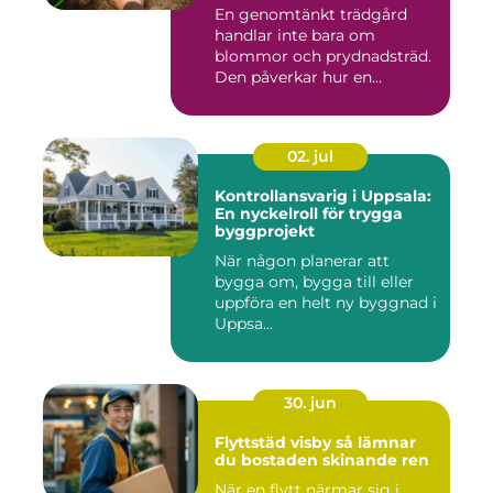
En genomtänkt trädgård
handlar inte bara om
blommor och prydnadsträd.
Den påverkar hur en
fastighet ...
02. jul
Kontrollansvarig i Uppsala:
En nyckelroll för trygga
byggprojekt
När någon planerar att
bygga om, bygga till eller
uppföra en helt ny byggnad i
Uppsa...
30. jun
Flyttstäd visby så lämnar
du bostaden skinande ren
När en flytt närmar sig i