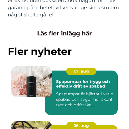
effektivt utan också erbjuda någon form av
garanti på arbetet, vilket kan ge sinnesro om
något skulle gå fel.
Läs fler inlägg här
Fler nyheter
07. aug
Spapumpar för trygg och
effektiv drift av spabad
Spapumpar är hjärtat i varje
spabad och avgör hur skönt,
tyst och driftsäke...
06. aug