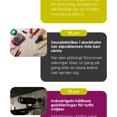
ett stort steg, oavsett om
det handlar om en mindre
renovering eller e...
01. jun
Jourelektriker i stockholm
när elproblemen inte kan
vänta
När elen plötsligt försvinner,
säkringar löser ut gång på
gång eller en skarp bränd
lukt sprider sig...
01. jun
Industrigolv hållbara
golvlösningar för tuffa
miljöer
Industrigolv utsätts varje