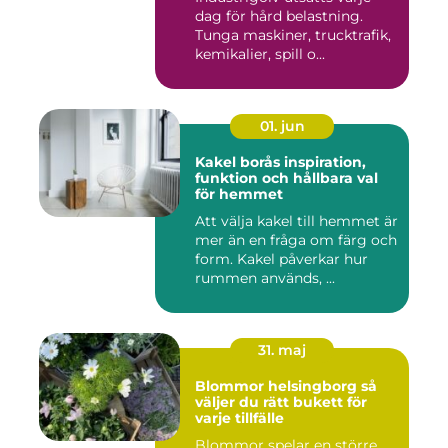
dag för hård belastning.
Tunga maskiner, trucktrafik,
kemikalier, spill o...
01. jun
Kakel borås inspiration,
funktion och hållbara val
för hemmet
Att välja kakel till hemmet är
mer än en fråga om färg och
form. Kakel påverkar hur
rummen används, ...
31. maj
Blommor helsingborg så
väljer du rätt bukett för
varje tillfälle
Blommor spelar en större