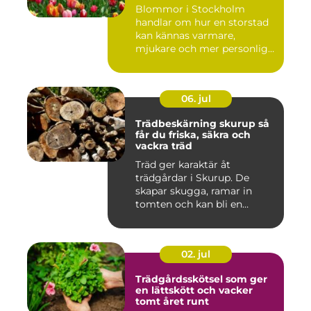
Blommor i Stockholm
handlar om hur en storstad
kan kännas varmare,
mjukare och mer personlig
ge...
06. jul
Trädbeskärning skurup så
får du friska, säkra och
vackra träd
Träd ger karaktär åt
trädgårdar i Skurup. De
skapar skugga, ramar in
tomten och kan bli en
tillgång ...
02. jul
Trädgårdsskötsel som ger
en lättskött och vacker
tomt året runt