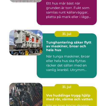
Ett hus mår bäst när
grunden är torr. Fukt som
samlas runt källarväggar,
platta på mark eller i lågp...
31. jul
Tunghantering säker flytt
av maskiner, broar och
hela hus
När tunga maskiner, broar
eller hela hus ska flyttas
räcker det sällan med en
vanlig kranbil. Utrymm...
31. jul
Vvs huddinge trygg hjälp
med rör, värme och vatten
När en kran börjar droppa,