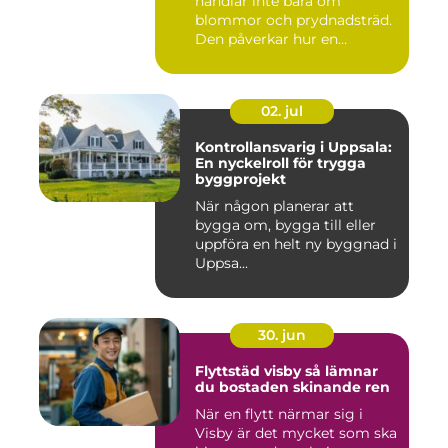
handlar inte bara om
blommor och prydnadsträd.
Den påverkar hur en
fastighet ...
02. jul
Kontrollansvarig i Uppsala:
En nyckelroll för trygga
byggprojekt
När någon planerar att
bygga om, bygga till eller
uppföra en helt ny byggnad i
Uppsa...
30. jun
Flyttstäd visby så lämnar
du bostaden skinande ren
När en flytt närmar sig i
Visby är det mycket som ska