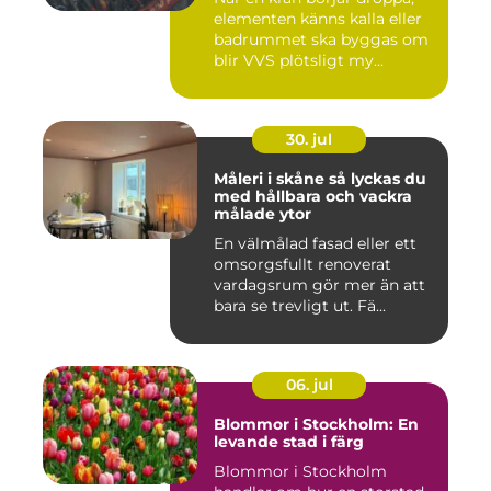
elementen känns kalla eller
badrummet ska byggas om
blir VVS plötsligt my...
30. jul
Måleri i skåne så lyckas du
med hållbara och vackra
målade ytor
En välmålad fasad eller ett
omsorgsfullt renoverat
vardagsrum gör mer än att
bara se trevligt ut. Fä...
06. jul
Blommor i Stockholm: En
levande stad i färg
Blommor i Stockholm