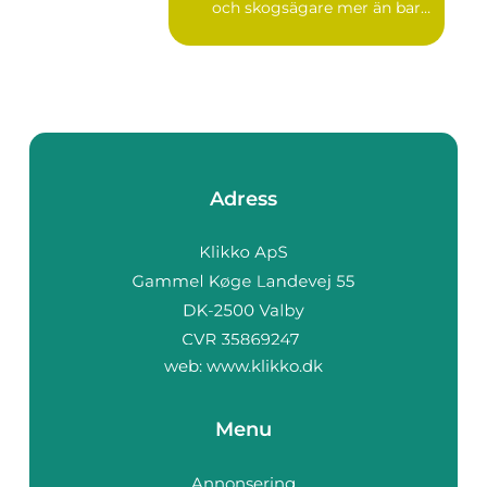
och skogsägare mer än bara
en p...
Adress
web:
www.klikko.dk
Menu
Annonsering