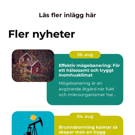
Läs fler inlägg här
Fler nyheter
05. aug
Effektiv mögelsanering: För
ett hälsosamt och tryggt
inomhusklimat
Mögelsanering är en
avgörande åtgärd när fukt
och mikroorganismer har...
04. aug
Brunnsborrning kalmar så
skapar man en trygg