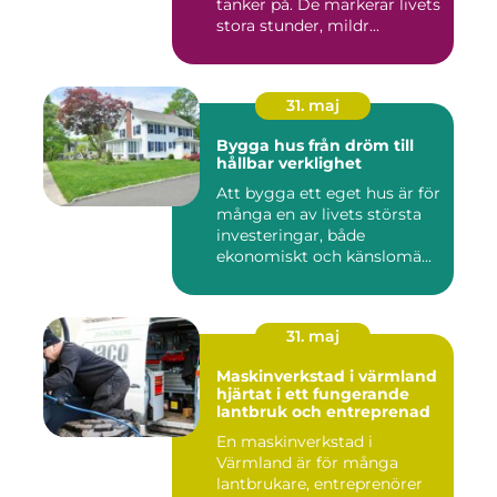
tänker på. De markerar livets
stora stunder, mildr...
31. maj
Bygga hus från dröm till
hållbar verklighet
Att bygga ett eget hus är för
många en av livets största
investeringar, både
ekonomiskt och känslomä...
31. maj
Maskinverkstad i värmland
hjärtat i ett fungerande
lantbruk och entreprenad
En maskinverkstad i
Värmland är för många
lantbrukare, entreprenörer