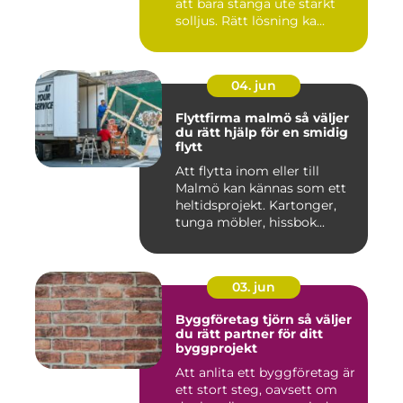
att bara stänga ute starkt
solljus. Rätt lösning ka...
04. jun
Flyttfirma malmö så väljer
du rätt hjälp för en smidig
flytt
Att flytta inom eller till
Malmö kan kännas som ett
heltidsprojekt. Kartonger,
tunga möbler, hissbok...
03. jun
Byggföretag tjörn så väljer
du rätt partner för ditt
byggprojekt
Att anlita ett byggföretag är
ett stort steg, oavsett om