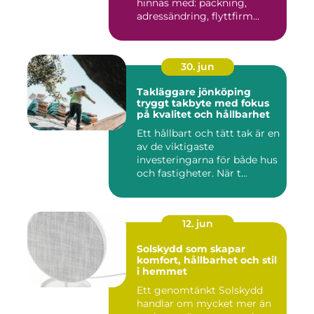
hinnas med: packning,
adressändring, flyttfirm...
30. jun
Takläggare jönköping
tryggt takbyte med fokus
på kvalitet och hållbarhet
Ett hållbart och tätt tak är en
av de viktigaste
investeringarna för både hus
och fastigheter. När t...
12. jun
Solskydd som skapar
komfort, hållbarhet och stil
i hemmet
Ett genomtänkt Solskydd
handlar om mycket mer än