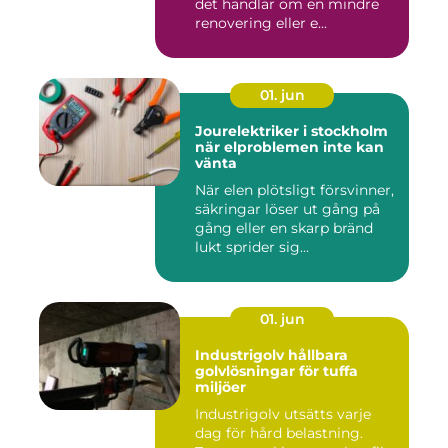
det handlar om en mindre
renovering eller e...
01. jun
Jourelektriker i stockholm
när elproblemen inte kan
vänta
När elen plötsligt försvinner,
säkringar löser ut gång på
gång eller en skarp bränd
lukt sprider sig...
01. jun
Industrigolv hållbara
golvlösningar för tuffa
miljöer
Industrigolv utsätts varje
dag för hård belastning.