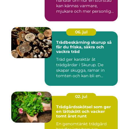
handlar om hur en storstad
kan kännas varmare,
mjukare och mer personlig
ge...
06. jul
Trädbeskärning skurup så
får du friska, säkra och
vackra träd
Träd ger karaktär åt
trädgårdar i Skurup. De
skapar skugga, ramar in
tomten och kan bli en
tillgång ...
02. jul
Trädgårdsskötsel som ger
en lättskött och vacker
tomt året runt
En genomtänkt trädgård