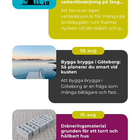
vattenförsörjning på lång
sikt
Att borra en egen
vattenbrunn är för många på
landsbygden runt Kalmar
nyckeln till ett stabilt och p...
03. aug
Bygga brygga i Göteborg:
Så planerar du smart vid
kusten
Att bygga brygga i
Göteborg är en fråga som
många båtägare och fast...
01. aug
Dräneringsmaterial
grunden för ett torrt och
hållbart hus