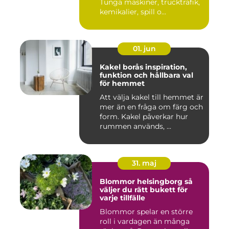
Tunga maskiner, trucktrafik,
kemikalier, spill o...
01. jun
Kakel borås inspiration,
funktion och hållbara val
för hemmet
Att välja kakel till hemmet är
mer än en fråga om färg och
form. Kakel påverkar hur
rummen används, ...
31. maj
Blommor helsingborg så
väljer du rätt bukett för
varje tillfälle
Blommor spelar en större
roll i vardagen än många