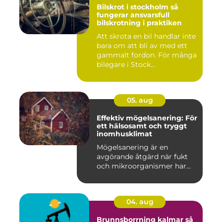
Bilskrot i stockholm så
fungerar ansvarsfull
bilskrotning i praktiken
Att skrota en bil handlar inte
bara om att bli av med ett
gammalt fordon. För många
bilegare i Stock...
05. aug
Effektiv mögelsanering: För
ett hälsosamt och tryggt
inomhusklimat
Mögelsanering är en
avgörande åtgärd när fukt
och mikroorganismer har...
04. aug
Brunnsborrning kalmar så