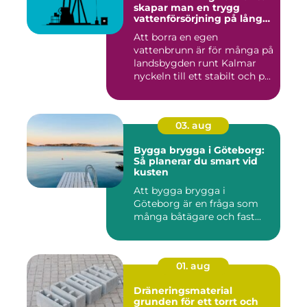
skapar man en trygg
vattenförsörjning på lång
sikt
Att borra en egen
vattenbrunn är för många på
landsbygden runt Kalmar
nyckeln till ett stabilt och p...
03. aug
Bygga brygga i Göteborg:
Så planerar du smart vid
kusten
Att bygga brygga i
Göteborg är en fråga som
många båtägare och fast...
01. aug
Dräneringsmaterial
grunden för ett torrt och