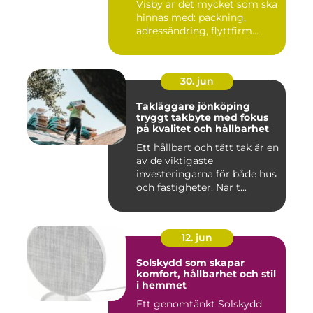
Visby är det mycket som ska
hinnas med: packning,
adressändring, flyttfirm...
30. jun
Takläggare jönköping
tryggt takbyte med fokus
på kvalitet och hållbarhet
Ett hållbart och tätt tak är en
av de viktigaste
investeringarna för både hus
och fastigheter. När t...
12. jun
Solskydd som skapar
komfort, hållbarhet och stil
i hemmet
Ett genomtänkt Solskydd