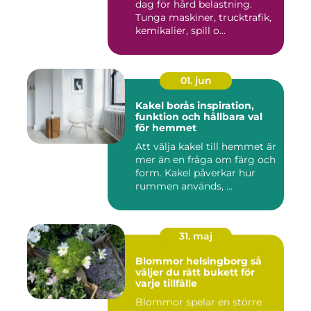
dag för hård belastning.
Tunga maskiner, trucktrafik,
kemikalier, spill o...
01. jun
Kakel borås inspiration,
funktion och hållbara val
för hemmet
Att välja kakel till hemmet är
mer än en fråga om färg och
form. Kakel påverkar hur
rummen används, ...
31. maj
Blommor helsingborg så
väljer du rätt bukett för
varje tillfälle
Blommor spelar en större