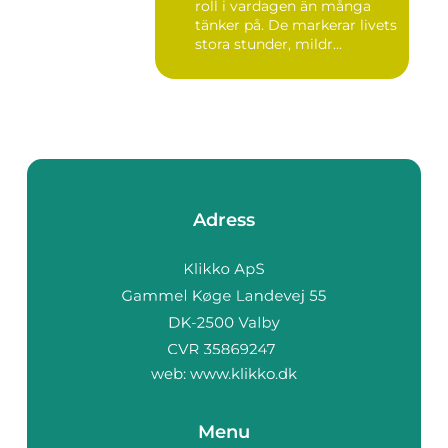
roll i vardagen än många
tänker på. De markerar livets
stora stunder, mildr...
Adress
web:
www.klikko.dk
Menu