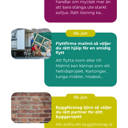
handlar om mycket mer än
att bara stänga ute starkt
solljus. Rätt lösning ka...
04. jun
Flyttfirma malmö så väljer
du rätt hjälp för en smidig
flytt
Att flytta inom eller till
Malmö kan kännas som ett
heltidsprojekt. Kartonger,
tunga möbler, hissbok...
03. jun
Byggföretag tjörn så väljer
du rätt partner för ditt
byggprojekt
Att anlita ett byggföretag är