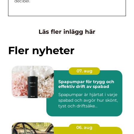
decibel.
Läs fler inlägg här
Fler nyheter
07. aug
Spapumpar för trygg och
effektiv drift av spabad
Spapumpar är hjärtat i varje
spabad och avgör hur skönt,
tyst och driftsäke...
06. aug