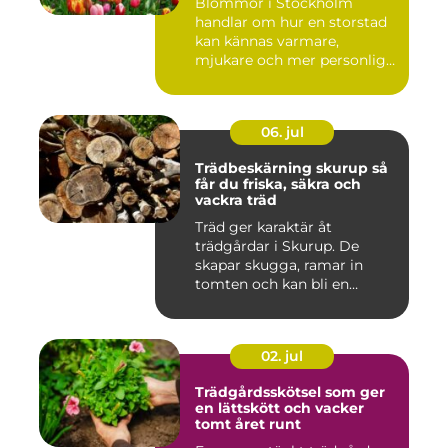
Blommor i Stockholm
handlar om hur en storstad
kan kännas varmare,
mjukare och mer personlig
ge...
06. jul
Trädbeskärning skurup så
får du friska, säkra och
vackra träd
Träd ger karaktär åt
trädgårdar i Skurup. De
skapar skugga, ramar in
tomten och kan bli en
tillgång ...
02. jul
Trädgårdsskötsel som ger
en lättskött och vacker
tomt året runt