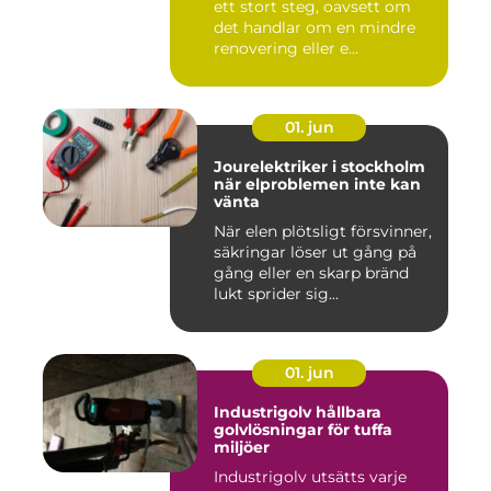
ett stort steg, oavsett om
det handlar om en mindre
renovering eller e...
01. jun
Jourelektriker i stockholm
när elproblemen inte kan
vänta
När elen plötsligt försvinner,
säkringar löser ut gång på
gång eller en skarp bränd
lukt sprider sig...
01. jun
Industrigolv hållbara
golvlösningar för tuffa
miljöer
Industrigolv utsätts varje