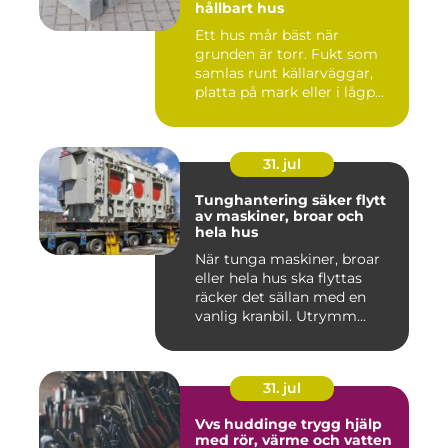
hållbart hus
Ett hus mår bäst när
grunden är torr. Fukt som
samlas runt källarväggar,
platta på mark eller i lågp...
31. jul
Tunghantering säker flytt
av maskiner, broar och
hela hus
När tunga maskiner, broar
eller hela hus ska flyttas
räcker det sällan med en
vanlig kranbil. Utrymm...
31. jul
Vvs huddinge trygg hjälp
med rör, värme och vatten