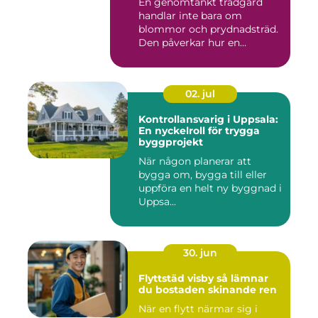
En genomtänkt trädgård
handlar inte bara om
blommor och prydnadsträd.
Den påverkar hur en
fastighet ...
02. jul
Kontrollansvarig i Uppsala:
En nyckelroll för trygga
byggprojekt
När någon planerar att
bygga om, bygga till eller
uppföra en helt ny byggnad i
Uppsa...
30. jun
Flyttstäd visby så lämnar
du bostaden skinande ren
När en flytt närmar sig i