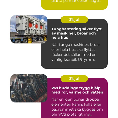
platta på mark eller i lågp...
31. jul
Tunghantering säker flytt
av maskiner, broar och
hela hus
När tunga maskiner, broar
eller hela hus ska flyttas
räcker det sällan med en
vanlig kranbil. Utrymm...
31. jul
Vvs huddinge trygg hjälp
med rör, värme och vatten
När en kran börjar droppa,
elementen känns kalla eller
badrummet ska byggas om
blir VVS plötsligt my...