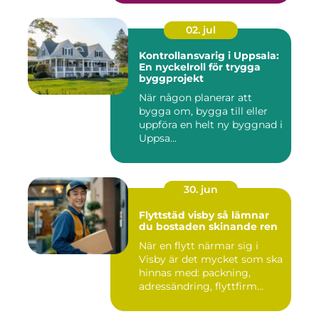
02. jul
Kontrollansvarig i Uppsala:
En nyckelroll för trygga
byggprojekt
När någon planerar att
bygga om, bygga till eller
uppföra en helt ny byggnad i
Uppsa...
30. jun
Flyttstäd visby så lämnar
du bostaden skinande ren
När en flytt närmar sig i
Visby är det mycket som ska
hinnas med: packning,
adressändring, flyttfirm...