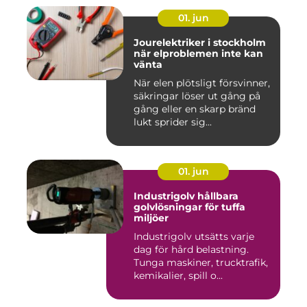
01. jun
Jourelektriker i stockholm
när elproblemen inte kan
vänta
När elen plötsligt försvinner,
säkringar löser ut gång på
gång eller en skarp bränd
lukt sprider sig...
01. jun
Industrigolv hållbara
golvlösningar för tuffa
miljöer
Industrigolv utsätts varje
dag för hård belastning.
Tunga maskiner, trucktrafik,
kemikalier, spill o...