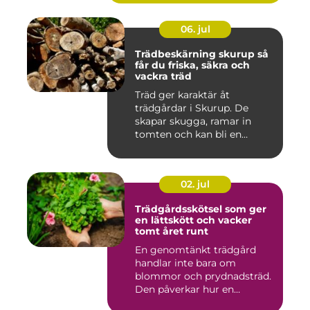
06. jul
Trädbeskärning skurup så
får du friska, säkra och
vackra träd
Träd ger karaktär åt
trädgårdar i Skurup. De
skapar skugga, ramar in
tomten och kan bli en
tillgång ...
02. jul
Trädgårdsskötsel som ger
en lättskött och vacker
tomt året runt
En genomtänkt trädgård
handlar inte bara om
blommor och prydnadsträd.
Den påverkar hur en
fastighet ...