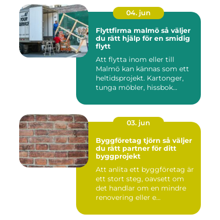
04. jun
Flyttfirma malmö så väljer
du rätt hjälp för en smidig
flytt
Att flytta inom eller till
Malmö kan kännas som ett
heltidsprojekt. Kartonger,
tunga möbler, hissbok...
03. jun
Byggföretag tjörn så väljer
du rätt partner för ditt
byggprojekt
Att anlita ett byggföretag är
ett stort steg, oavsett om
det handlar om en mindre
renovering eller e...