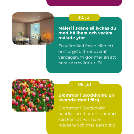
30. jul
Måleri i skåne så lyckas du
med hållbara och vackra
målade ytor
En välmålad fasad eller ett
omsorgsfullt renoverat
vardagsrum gör mer än att
bara se trevligt ut. Fä...
06. jul
Blommor i Stockholm: En
levande stad i färg
Blommor i Stockholm
handlar om hur en storstad
kan kännas varmare,
mjukare och mer personlig
ge...