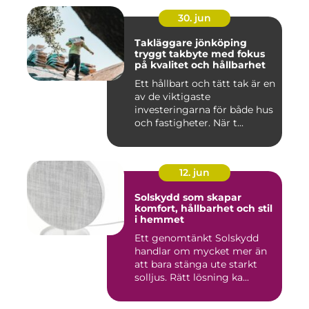
30. jun
Takläggare jönköping
tryggt takbyte med fokus
på kvalitet och hållbarhet
Ett hållbart och tätt tak är en
av de viktigaste
investeringarna för både hus
och fastigheter. När t...
12. jun
Solskydd som skapar
komfort, hållbarhet och stil
i hemmet
Ett genomtänkt Solskydd
handlar om mycket mer än
att bara stänga ute starkt
solljus. Rätt lösning ka...