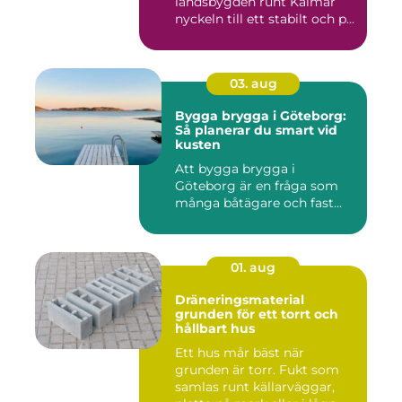
landsbygden runt Kalmar
nyckeln till ett stabilt och p...
03. aug
Bygga brygga i Göteborg:
Så planerar du smart vid
kusten
Att bygga brygga i
Göteborg är en fråga som
många båtägare och fast...
01. aug
Dräneringsmaterial
grunden för ett torrt och
hållbart hus
Ett hus mår bäst när
grunden är torr. Fukt som
samlas runt källarväggar,