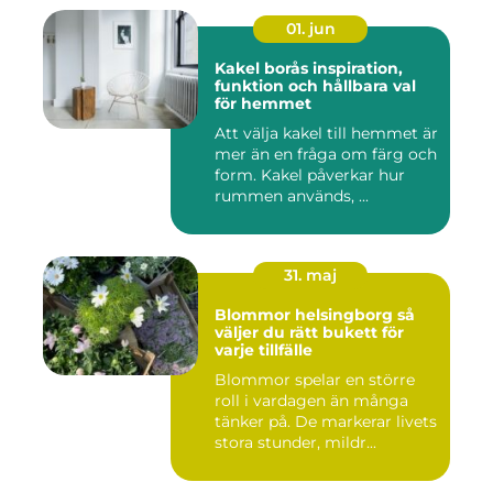
01. jun
Kakel borås inspiration,
funktion och hållbara val
för hemmet
Att välja kakel till hemmet är
mer än en fråga om färg och
form. Kakel påverkar hur
rummen används, ...
31. maj
Blommor helsingborg så
väljer du rätt bukett för
varje tillfälle
Blommor spelar en större
roll i vardagen än många
tänker på. De markerar livets
stora stunder, mildr...