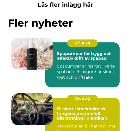
Läs fler inlägg här
Fler nyheter
07. aug
Spapumpar för trygg och
effektiv drift av spabad
Spapumpar är hjärtat i varje
spabad och avgör hur skönt,
tyst och driftsäke...
06. aug
Bilskrot i stockholm så
fungerar ansvarsfull
bilskrotning i praktiken
Att skrota en bil handlar inte