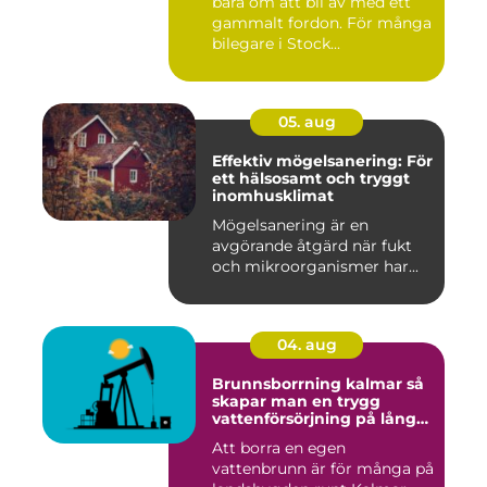
bara om att bli av med ett
gammalt fordon. För många
bilegare i Stock...
05. aug
Effektiv mögelsanering: För
ett hälsosamt och tryggt
inomhusklimat
Mögelsanering är en
avgörande åtgärd när fukt
och mikroorganismer har...
04. aug
Brunnsborrning kalmar så
skapar man en trygg
vattenförsörjning på lång
sikt
Att borra en egen
vattenbrunn är för många på