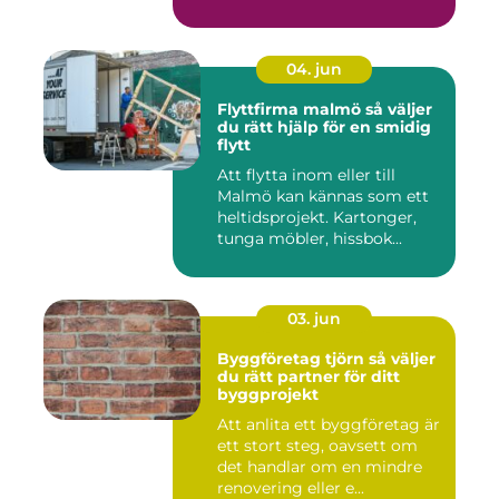
04. jun
Flyttfirma malmö så väljer
du rätt hjälp för en smidig
flytt
Att flytta inom eller till
Malmö kan kännas som ett
heltidsprojekt. Kartonger,
tunga möbler, hissbok...
03. jun
Byggföretag tjörn så väljer
du rätt partner för ditt
byggprojekt
Att anlita ett byggföretag är
ett stort steg, oavsett om
det handlar om en mindre
renovering eller e...