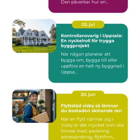
Den påverkar hur en
fastighet ...
02. jul
Kontrollansvarig i Uppsala:
En nyckelroll för trygga
byggprojekt
När någon planerar att
bygga om, bygga till eller
uppföra en helt ny byggnad i
Uppsa...
30. jun
Flyttstäd visby så lämnar
du bostaden skinande ren
När en flytt närmar sig i
Visby är det mycket som ska
hinnas med: packning,
adressändring, flyttfirm...