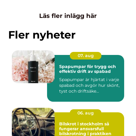
Läs fler inlägg här
Fler nyheter
07. aug
Spapumpar för trygg och
effektiv drift av spabad
Spapumpar är hjärtat i varje
spabad och avgör hur skönt,
tyst och driftsäke...
06. aug
Bilskrot i stockholm så
fungerar ansvarsfull
bilskrotning i praktiken