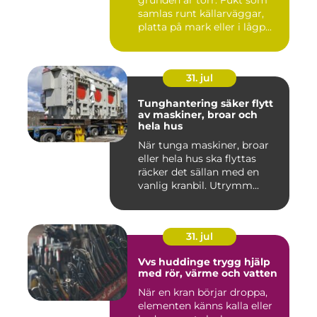
grunden är torr. Fukt som
samlas runt källarväggar,
platta på mark eller i lågp...
31. jul
Tunghantering säker flytt
av maskiner, broar och
hela hus
När tunga maskiner, broar
eller hela hus ska flyttas
räcker det sällan med en
vanlig kranbil. Utrymm...
31. jul
Vvs huddinge trygg hjälp
med rör, värme och vatten
När en kran börjar droppa,
elementen känns kalla eller