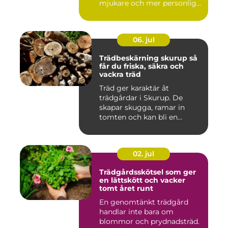
mjukare och mer personlig
ge...
06. jul
Trädbeskärning skurup så
får du friska, säkra och
vackra träd
Träd ger karaktär åt
trädgårdar i Skurup. De
skapar skugga, ramar in
tomten och kan bli en
tillgång ...
02. jul
Trädgårdsskötsel som ger
en lättskött och vacker
tomt året runt
En genomtänkt trädgård
handlar inte bara om
blommor och prydnadsträd.