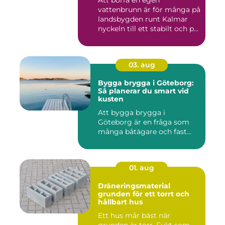
Att borra en egen
vattenbrunn är för många på
landsbygden runt Kalmar
nyckeln till ett stabilt och p...
03. aug
Bygga brygga i Göteborg:
Så planerar du smart vid
kusten
Att bygga brygga i
Göteborg är en fråga som
många båtägare och fast...
01. aug
Dräneringsmaterial
grunden för ett torrt och
hållbart hus
Ett hus mår bäst när