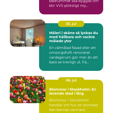
badrummet ska byggas om
blir VVS plötsligt my...
30. jul
Måleri i skåne så lyckas du
med hållbara och vackra
målade ytor
En välmålad fasad eller ett
omsorgsfullt renoverat
vardagsrum gör mer än att
bara se trevligt ut. Fä...
06. jul
Blommor i Stockholm: En
levande stad i färg
Blommor i Stockholm
handlar om hur en storstad
kan kännas varmare,