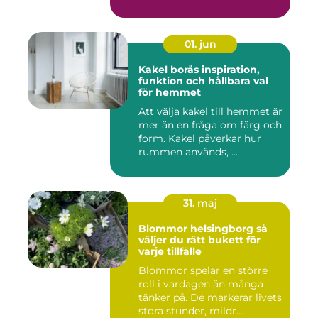
01. jun
Kakel borås inspiration,
funktion och hållbara val
för hemmet
Att välja kakel till hemmet är
mer än en fråga om färg och
form. Kakel påverkar hur
rummen används, ...
31. maj
Blommor helsingborg så
väljer du rätt bukett för
varje tillfälle
Blommor spelar en större
roll i vardagen än många
tänker på. De markerar livets
stora stunder, mildr...