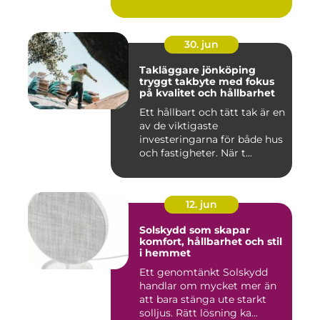
30. jun
Takläggare jönköping
tryggt takbyte med fokus
på kvalitet och hållbarhet
Ett hållbart och tätt tak är en
av de viktigaste
investeringarna för både hus
och fastigheter. När t...
12. jun
Solskydd som skapar
komfort, hållbarhet och stil
i hemmet
Ett genomtänkt Solskydd
handlar om mycket mer än
att bara stänga ute starkt
solljus. Rätt lösning ka...