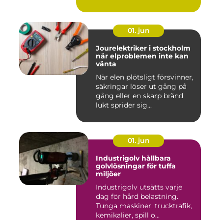
01. jun
Jourelektriker i stockholm
när elproblemen inte kan
vänta
När elen plötsligt försvinner,
säkringar löser ut gång på
gång eller en skarp bränd
lukt sprider sig...
01. jun
Industrigolv hållbara
golvlösningar för tuffa
miljöer
Industrigolv utsätts varje
dag för hård belastning.
Tunga maskiner, trucktrafik,
kemikalier, spill o...