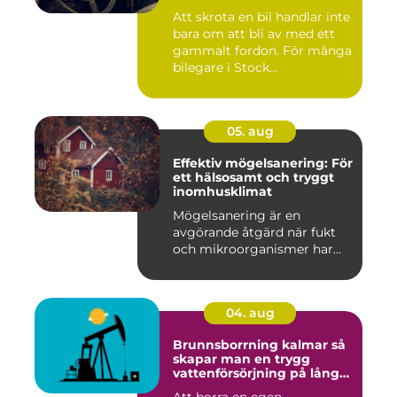
Att skrota en bil handlar inte
bara om att bli av med ett
gammalt fordon. För många
bilegare i Stock...
05. aug
Effektiv mögelsanering: För
ett hälsosamt och tryggt
inomhusklimat
Mögelsanering är en
avgörande åtgärd när fukt
och mikroorganismer har...
04. aug
Brunnsborrning kalmar så
skapar man en trygg
vattenförsörjning på lång
sikt