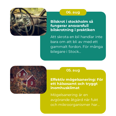
06. aug
Bilskrot i stockholm så
fungerar ansvarsfull
bilskrotning i praktiken
Att skrota en bil handlar inte
bara om att bli av med ett
gammalt fordon. För många
bilegare i Stock...
05. aug
Effektiv mögelsanering: För
ett hälsosamt och tryggt
inomhusklimat
Mögelsanering är en
avgörande åtgärd när fukt
och mikroorganismer har...