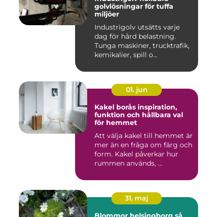
golvlösningar för tuffa
miljöer
Industrigolv utsätts varje
dag för hård belastning.
Tunga maskiner, trucktrafik,
kemikalier, spill o...
01. jun
Kakel borås inspiration,
funktion och hållbara val
för hemmet
Att välja kakel till hemmet är
mer än en fråga om färg och
form. Kakel påverkar hur
rummen används, ...
31. maj
Blommor helsingborg så