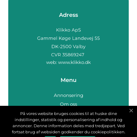
Adress
web:
www.klikko.dk
Menu
Annonsering
Om oss
Cookies
På vores website bruges cookies til at huske dine
indstillinger, statistik og personalisering af indhold og
Kontakta oss
annoncer. Denne information deles med tredjepart. Ved
Sitemap
fortsat brug af websiden godkender du cookiepolitikken.