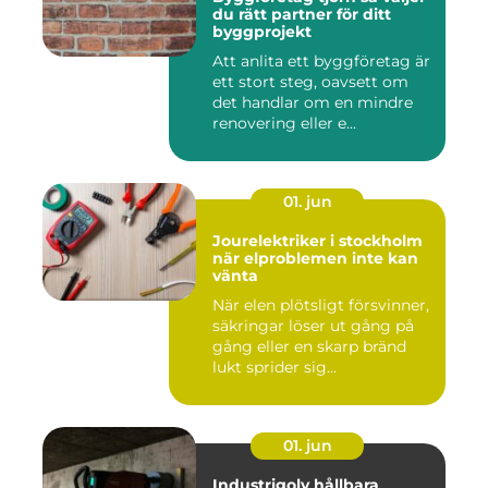
du rätt partner för ditt
byggprojekt
Att anlita ett byggföretag är
ett stort steg, oavsett om
det handlar om en mindre
renovering eller e...
01. jun
Jourelektriker i stockholm
när elproblemen inte kan
vänta
När elen plötsligt försvinner,
säkringar löser ut gång på
gång eller en skarp bränd
lukt sprider sig...
01. jun
Industrigolv hållbara