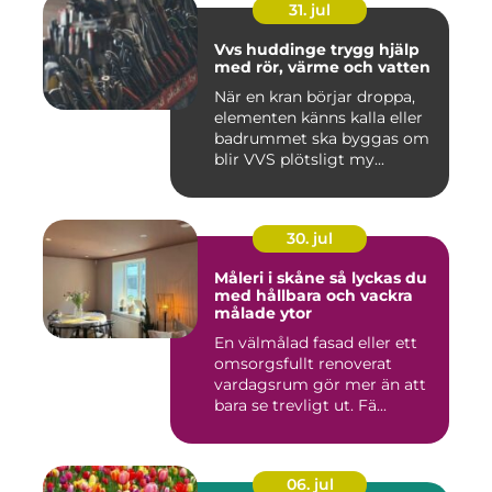
31. jul
Vvs huddinge trygg hjälp
med rör, värme och vatten
När en kran börjar droppa,
elementen känns kalla eller
badrummet ska byggas om
blir VVS plötsligt my...
30. jul
Måleri i skåne så lyckas du
med hållbara och vackra
målade ytor
En välmålad fasad eller ett
omsorgsfullt renoverat
vardagsrum gör mer än att
bara se trevligt ut. Fä...
06. jul