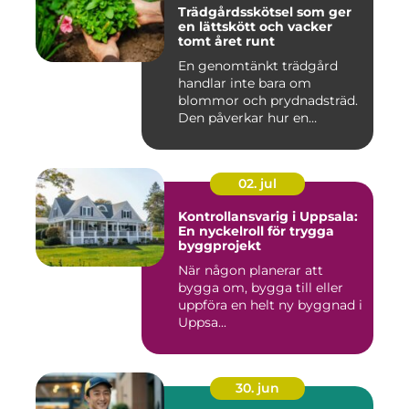
Trädgårdsskötsel som ger
en lättskött och vacker
tomt året runt
En genomtänkt trädgård
handlar inte bara om
blommor och prydnadsträd.
Den påverkar hur en
fastighet ...
02. jul
Kontrollansvarig i Uppsala:
En nyckelroll för trygga
byggprojekt
När någon planerar att
bygga om, bygga till eller
uppföra en helt ny byggnad i
Uppsa...
30. jun