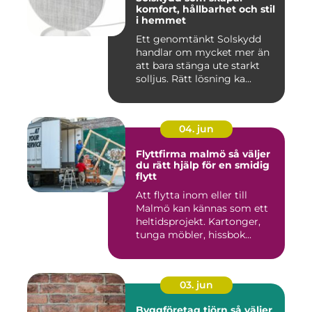
komfort, hållbarhet och stil
i hemmet
Ett genomtänkt Solskydd
handlar om mycket mer än
att bara stänga ute starkt
solljus. Rätt lösning ka...
04. jun
Flyttfirma malmö så väljer
du rätt hjälp för en smidig
flytt
Att flytta inom eller till
Malmö kan kännas som ett
heltidsprojekt. Kartonger,
tunga möbler, hissbok...
03. jun
Byggföretag tjörn så väljer