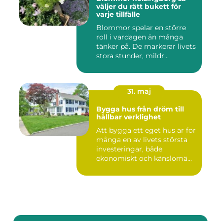
väljer du rätt bukett för
varje tillfälle
Blommor spelar en större
roll i vardagen än många
tänker på. De markerar livets
stora stunder, mildr...
31. maj
Bygga hus från dröm till
hållbar verklighet
Att bygga ett eget hus är för
många en av livets största
investeringar, både
ekonomiskt och känslomä...