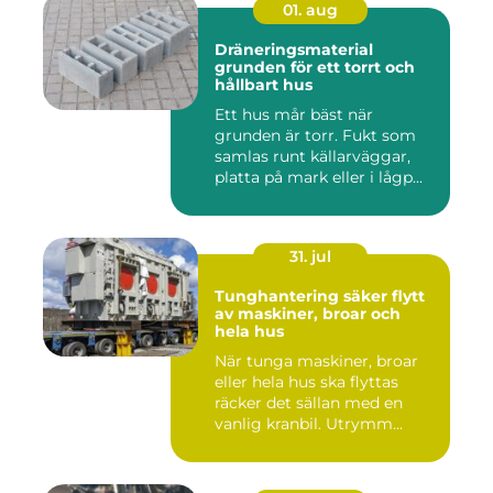
01. aug
Dräneringsmaterial
grunden för ett torrt och
hållbart hus
Ett hus mår bäst när
grunden är torr. Fukt som
samlas runt källarväggar,
platta på mark eller i lågp...
31. jul
Tunghantering säker flytt
av maskiner, broar och
hela hus
När tunga maskiner, broar
eller hela hus ska flyttas
räcker det sällan med en
vanlig kranbil. Utrymm...