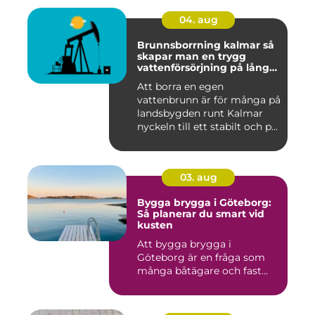
04. aug
Brunnsborrning kalmar så
skapar man en trygg
vattenförsörjning på lång
sikt
Att borra en egen
vattenbrunn är för många på
landsbygden runt Kalmar
nyckeln till ett stabilt och p...
03. aug
Bygga brygga i Göteborg:
Så planerar du smart vid
kusten
Att bygga brygga i
Göteborg är en fråga som
många båtägare och fast...