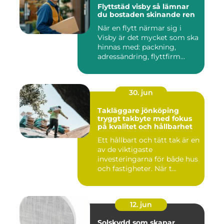
Flyttstäd visby så lämnar
du bostaden skinande ren
När en flytt närmar sig i
Visby är det mycket som ska
hinnas med: packning,
adressändring, flyttfirm...
30. jun
Takläggare jönköping
tryggt takbyte med fokus
på kvalitet och hållbarhet
Ett hållbart och tätt tak är en
av de viktigaste
investeringarna för både hus
och fastigheter. När t...
12. jun
Solskydd som skapar