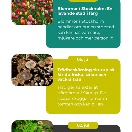
Blommor i Stockholm: En
levande stad i färg
Blommor i Stockholm
handlar om hur en storstad
kan kännas varmare,
mjukare och mer personlig
ge...
06. jul
Trädbeskärning skurup så
får du friska, säkra och
vackra träd
Träd ger karaktär åt
trädgårdar i Skurup. De
skapar skugga, ramar in
tomten och kan bli en
tillgång ...
02. jul