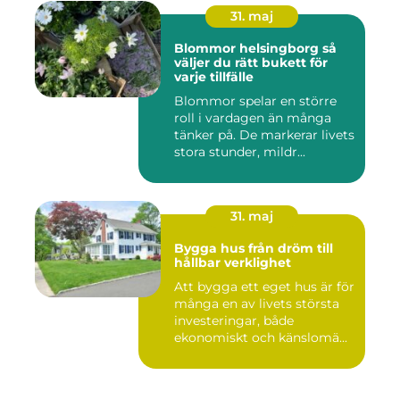
31. maj
Blommor helsingborg så
väljer du rätt bukett för
varje tillfälle
Blommor spelar en större
roll i vardagen än många
tänker på. De markerar livets
stora stunder, mildr...
31. maj
Bygga hus från dröm till
hållbar verklighet
Att bygga ett eget hus är för
många en av livets största
investeringar, både
ekonomiskt och känslomä...