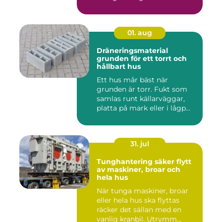
01. aug
Dräneringsmaterial
grunden för ett torrt och
hållbart hus
Ett hus mår bäst när
grunden är torr. Fukt som
samlas runt källarväggar,
platta på mark eller i lågp...
31. jul
Tunghantering säker flytt
av maskiner, broar och
hela hus
När tunga maskiner, broar
eller hela hus ska flyttas
räcker det sällan med en
vanlig kranbil. Utrymm...