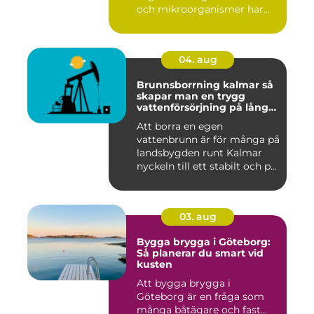
och mikroorganismer har...
04. aug
Brunnsborrning kalmar så
skapar man en trygg
vattenförsörjning på lång
sikt
Att borra en egen
vattenbrunn är för många på
landsbygden runt Kalmar
nyckeln till ett stabilt och p...
03. aug
Bygga brygga i Göteborg:
Så planerar du smart vid
kusten
Att bygga brygga i
Göteborg är en fråga som
många båtägare och fast...