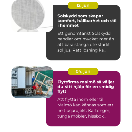
12. jun
Solskydd som skapar
komfort, hållbarhet och stil
i hemmet
Ett genomtänkt Solskydd
handlar om mycket mer än
att bara stänga ute starkt
solljus. Rätt lösning ka...
04. jun
Flyttfirma malmö så väljer
du rätt hjälp för en smidig
flytt
Att flytta inom eller till
Malmö kan kännas som ett
heltidsprojekt. Kartonger,
tunga möbler, hissbok...