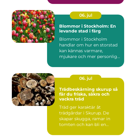
06. jul
Blommor i Stockholm: En
levande stad i färg
Blommor i Stockholm
handlar om hur en storstad
kan kännas varmare,
mjukare och mer personlig
ge...
06. jul
Trädbeskärning skurup så
får du friska, säkra och
vackra träd
Träd ger karaktär åt
trädgårdar i Skurup. De
skapar skugga, ramar in
tomten och kan bli en
tillgång ...