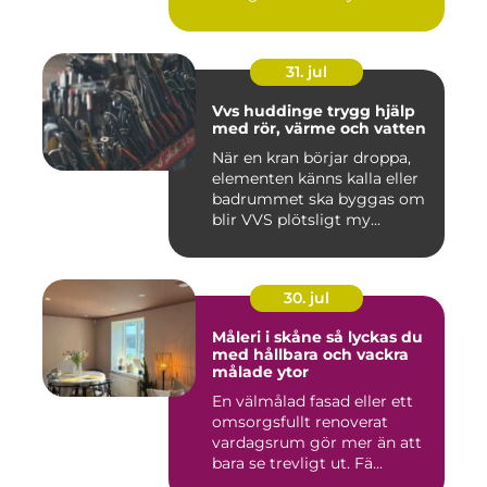
31. jul
Vvs huddinge trygg hjälp
med rör, värme och vatten
När en kran börjar droppa,
elementen känns kalla eller
badrummet ska byggas om
blir VVS plötsligt my...
30. jul
Måleri i skåne så lyckas du
med hållbara och vackra
målade ytor
En välmålad fasad eller ett
omsorgsfullt renoverat
vardagsrum gör mer än att
bara se trevligt ut. Fä...