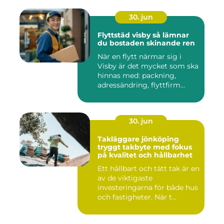
30. jun
Flyttstäd visby så lämnar
du bostaden skinande ren
När en flytt närmar sig i
Visby är det mycket som ska
hinnas med: packning,
adressändring, flyttfirm...
30. jun
Takläggare jönköping
tryggt takbyte med fokus
på kvalitet och hållbarhet
Ett hållbart och tätt tak är en
av de viktigaste
investeringarna för både hus
och fastigheter. När t...