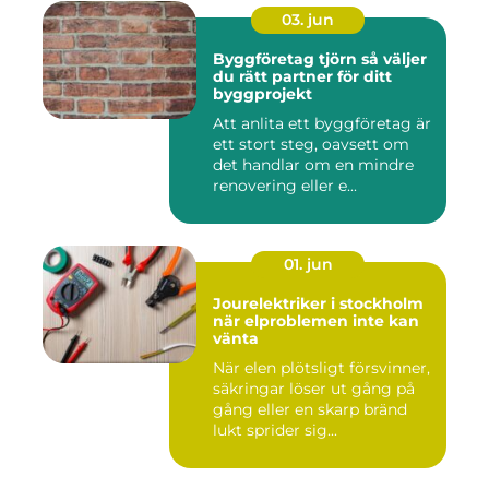
03. jun
Byggföretag tjörn så väljer
du rätt partner för ditt
byggprojekt
Att anlita ett byggföretag är
ett stort steg, oavsett om
det handlar om en mindre
renovering eller e...
01. jun
Jourelektriker i stockholm
när elproblemen inte kan
vänta
När elen plötsligt försvinner,
säkringar löser ut gång på
gång eller en skarp bränd
lukt sprider sig...