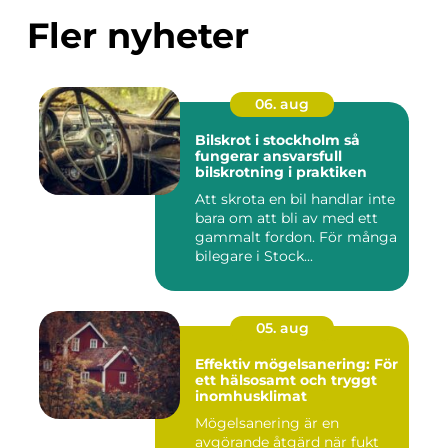
Fler nyheter
06. aug
Bilskrot i stockholm så
fungerar ansvarsfull
bilskrotning i praktiken
Att skrota en bil handlar inte
bara om att bli av med ett
gammalt fordon. För många
bilegare i Stock...
05. aug
Effektiv mögelsanering: För
ett hälsosamt och tryggt
inomhusklimat
Mögelsanering är en
avgörande åtgärd när fukt