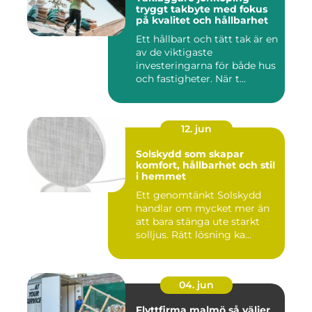
tryggt takbyte med fokus
på kvalitet och hållbarhet
Ett hållbart och tätt tak är en
av de viktigaste
investeringarna för både hus
och fastigheter. När t...
12. jun
Solskydd som skapar
komfort, hållbarhet och stil
i hemmet
Ett genomtänkt Solskydd
handlar om mycket mer än
att bara stänga ute starkt
solljus. Rätt lösning ka...
04. jun
Flyttfirma malmö så väljer