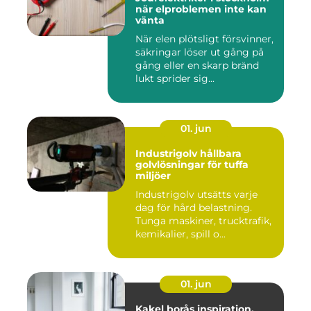
när elproblemen inte kan
vänta
När elen plötsligt försvinner,
säkringar löser ut gång på
gång eller en skarp bränd
lukt sprider sig...
01. jun
Industrigolv hållbara
golvlösningar för tuffa
miljöer
Industrigolv utsätts varje
dag för hård belastning.
Tunga maskiner, trucktrafik,
kemikalier, spill o...
01. jun
Kakel borås inspiration,