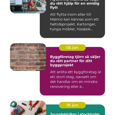
du rätt hjälp för en smidig
flytt
Att flytta inom eller till
Malmö kan kännas som ett
heltidsprojekt. Kartonger,
tunga möbler, hissbok...
03. jun
Byggföretag tjörn så väljer
du rätt partner för ditt
byggprojekt
Att anlita ett byggföretag är
ett stort steg, oavsett om
det handlar om en mindre
renovering eller e...
01. jun
Jourelektriker i stockholm