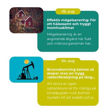
05. aug
Effektiv mögelsanering: För
ett hälsosamt och tryggt
inomhusklimat
Mögelsanering är en
avgörande åtgärd när fukt
och mikroorganismer har...
04. aug
Brunnsborrning kalmar så
skapar man en trygg
vattenförsörjning på lång
sikt
Att borra en egen
vattenbrunn är för många på
landsbygden runt Kalmar
nyckeln till ett stabilt och p...