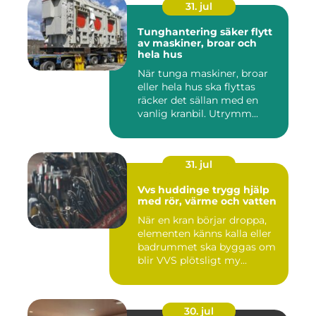
31. jul
Tunghantering säker flytt
av maskiner, broar och
hela hus
När tunga maskiner, broar
eller hela hus ska flyttas
räcker det sällan med en
vanlig kranbil. Utrymm...
31. jul
Vvs huddinge trygg hjälp
med rör, värme och vatten
När en kran börjar droppa,
elementen känns kalla eller
badrummet ska byggas om
blir VVS plötsligt my...
30. jul