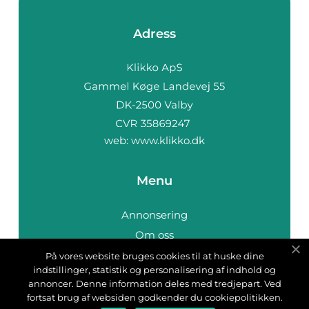
Adress
web:
www.klikko.dk
Menu
Annonsering
Om oss
Cookies
På vores website bruges cookies til at huske dine
indstillinger, statistik og personalisering af indhold og
Kontakta oss
annoncer. Denne information deles med tredjepart. Ved
Sitemap
fortsat brug af websiden godkender du cookiepolitikken.