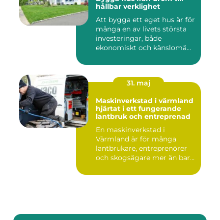
hållbar verklighet
Att bygga ett eget hus är för
många en av livets största
investeringar, både
ekonomiskt och känslomä...
31. maj
Maskinverkstad i värmland
hjärtat i ett fungerande
lantbruk och entreprenad
En maskinverkstad i
Värmland är för många
lantbrukare, entreprenörer
och skogsägare mer än bara
en p...