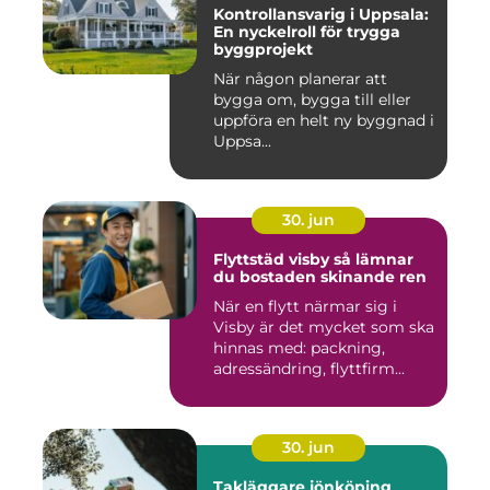
Kontrollansvarig i Uppsala:
En nyckelroll för trygga
byggprojekt
När någon planerar att
bygga om, bygga till eller
uppföra en helt ny byggnad i
Uppsa...
30. jun
Flyttstäd visby så lämnar
du bostaden skinande ren
När en flytt närmar sig i
Visby är det mycket som ska
hinnas med: packning,
adressändring, flyttfirm...
30. jun
Takläggare jönköping