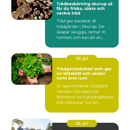
Trädbeskärning skurup så
får du friska, säkra och
vackra träd
Träd ger karaktär åt
trädgårdar i Skurup. De
skapar skugga, ramar in
tomten och kan bli en
tillgång ...
02. jul
Trädgårdsskötsel som ger
en lättskött och vacker
tomt året runt
En genomtänkt trädgård
handlar inte bara om
blommor och prydnadsträd.
Den påverkar hur en
fastighet ...
02. jul