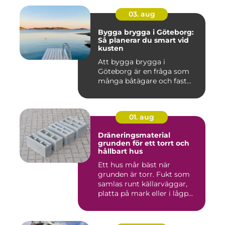
03. aug
Bygga brygga i Göteborg:
Så planerar du smart vid
kusten
Att bygga brygga i
Göteborg är en fråga som
många båtägare och fast...
01. aug
Dräneringsmaterial
grunden för ett torrt och
hållbart hus
Ett hus mår bäst när
grunden är torr. Fukt som
samlas runt källarväggar,
platta på mark eller i lågp...