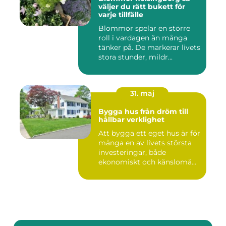
väljer du rätt bukett för
varje tillfälle
Blommor spelar en större
roll i vardagen än många
tänker på. De markerar livets
stora stunder, mildr...
31. maj
Bygga hus från dröm till
hållbar verklighet
Att bygga ett eget hus är för
många en av livets största
investeringar, både
ekonomiskt och känslomä...