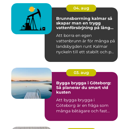
04. aug
Brunnsborrning kalmar så
skapar man en trygg
vattenförsörjning på lång
sikt
Att borra en egen
vattenbrunn är för många på
landsbygden runt Kalmar
nyckeln till ett stabilt och p...
03. aug
Bygga brygga i Göteborg:
Så planerar du smart vid
kusten
Att bygga brygga i
Göteborg är en fråga som
många båtägare och fast...