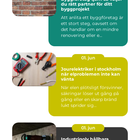
du rätt partner för ditt
byggprojekt
Att anlita ett byggföretag är
ett stort steg, oavsett om
det handlar om en mindre
renovering eller e...
01. jun
Jourelektriker i stockholm
när elproblemen inte kan
vänta
När elen plötsligt försvinner,
säkringar löser ut gång på
gång eller en skarp bränd
lukt sprider sig...
01. jun
Industrigolv hållbara