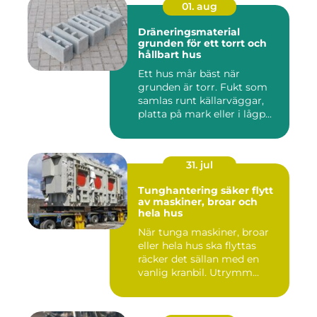
01. aug
Dräneringsmaterial
grunden för ett torrt och
hållbart hus
Ett hus mår bäst när
grunden är torr. Fukt som
samlas runt källarväggar,
platta på mark eller i lågp...
31. jul
Tunghantering säker flytt
av maskiner, broar och
hela hus
När tunga maskiner, broar
eller hela hus ska flyttas
räcker det sällan med en
vanlig kranbil. Utrymm...