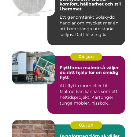
komfort, hållbarhet och stil
i hemmet
Ett genomtänkt Solskydd
handlar om mycket mer än
att bara stänga ute starkt
solljus. Rätt lösning ka...
04. jun
Flyttfirma malmö så väljer
du rätt hjälp för en smidig
flytt
Att flytta inom eller till
Malmö kan kännas som ett
heltidsprojekt. Kartonger,
tunga möbler, hissbok...
03. jun
Byggföretag tjörn så väljer