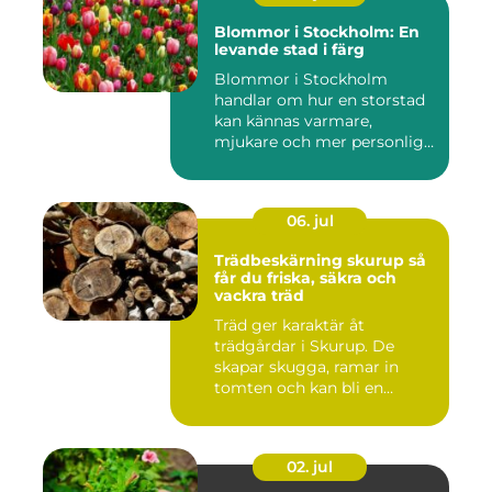
Blommor i Stockholm: En
levande stad i färg
Blommor i Stockholm
handlar om hur en storstad
kan kännas varmare,
mjukare och mer personlig
ge...
06. jul
Trädbeskärning skurup så
får du friska, säkra och
vackra träd
Träd ger karaktär åt
trädgårdar i Skurup. De
skapar skugga, ramar in
tomten och kan bli en
tillgång ...
02. jul