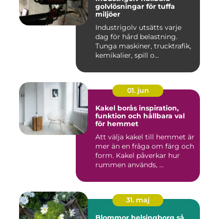
golvlösningar för tuffa
miljöer
Industrigolv utsätts varje
dag för hård belastning.
Tunga maskiner, trucktrafik,
kemikalier, spill o...
01. jun
Kakel borås inspiration,
funktion och hållbara val
för hemmet
Att välja kakel till hemmet är
mer än en fråga om färg och
form. Kakel påverkar hur
rummen används, ...
31. maj
Blommor helsingborg så