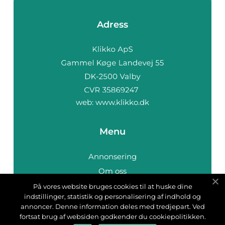
Adress
web:
www.klikko.dk
Menu
Annonsering
Om oss
Cookies
På vores website bruges cookies til at huske dine
indstillinger, statistik og personalisering af indhold og
Kontakta oss
annoncer. Denne information deles med tredjepart. Ved
Sitemap
fortsat brug af websiden godkender du cookiepolitikken.