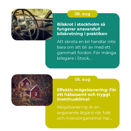
06. aug
Bilskrot i stockholm så
fungerar ansvarsfull
bilskrotning i praktiken
Att skrota en bil handlar inte
bara om att bli av med ett
gammalt fordon. För många
bilegare i Stock...
05. aug
Effektiv mögelsanering: För
ett hälsosamt och tryggt
inomhusklimat
Mögelsanering är en
avgörande åtgärd när fukt
och mikroorganismer har...