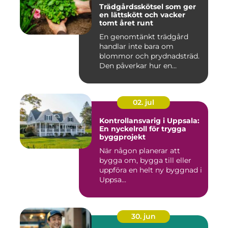
Trädgårdsskötsel som ger
en lättskött och vacker
tomt året runt
En genomtänkt trädgård
handlar inte bara om
blommor och prydnadsträd.
Den påverkar hur en
fastighet ...
02. jul
Kontrollansvarig i Uppsala:
En nyckelroll för trygga
byggprojekt
När någon planerar att
bygga om, bygga till eller
uppföra en helt ny byggnad i
Uppsa...
30. jun