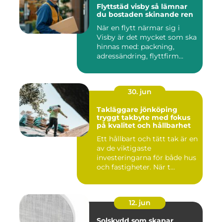
Flyttstäd visby så lämnar
du bostaden skinande ren
När en flytt närmar sig i
Visby är det mycket som ska
hinnas med: packning,
adressändring, flyttfirm...
30. jun
Takläggare jönköping
tryggt takbyte med fokus
på kvalitet och hållbarhet
Ett hållbart och tätt tak är en
av de viktigaste
investeringarna för både hus
och fastigheter. När t...
12. jun
Solskydd som skapar