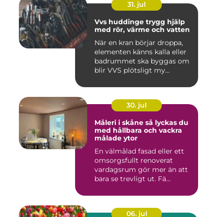
31. jul
Vvs huddinge trygg hjälp
med rör, värme och vatten
När en kran börjar droppa,
elementen känns kalla eller
badrummet ska byggas om
blir VVS plötsligt my...
30. jul
Måleri i skåne så lyckas du
med hållbara och vackra
målade ytor
En välmålad fasad eller ett
omsorgsfullt renoverat
vardagsrum gör mer än att
bara se trevligt ut. Fä...
06. jul